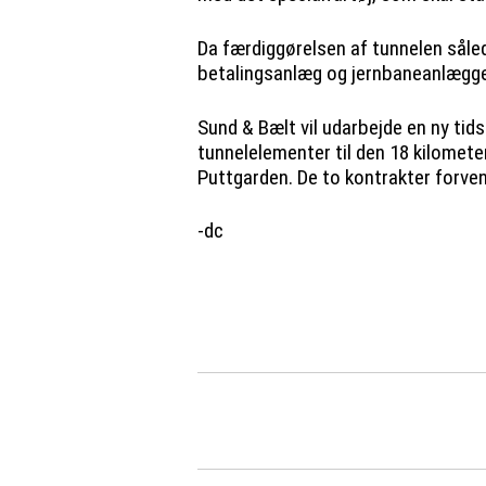
Da færdiggørelsen af tunnelen sålede
betalingsanlæg og jernbaneanlægge
Sund & Bælt vil udarbejde en ny tid
tunnelelementer til den 18 kilome
Puttgarden. De to kontrakter forve
-dc