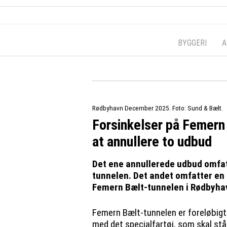
BYGGERI
A
Rødbyhavn December 2025. Foto: Sund & Bælt.
Forsinkelser på Femern 
at annullere to udbud
Det ene annullerede udbud omfat
tunnelen. Det andet omfatter en 
Femern Bælt-tunnelen i Rødbyha
Femern Bælt-tunnelen er foreløbigt 
med det specialfartøj, som skal st