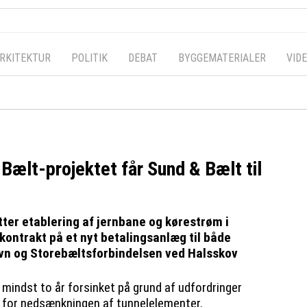
RKITEKTUR
POLITIK
DEBAT
BYGGEMATERIALER
VID
Bælt-projektet får Sund & Bælt til
ter etablering af jernbane og kørestrøm i
kontrakt på et nyt betalingsanlæg til både
vn og Storebæltsforbindelsen ved Halsskov
mindst to år forsinket på grund af udfordringer
å for nedsænkningen af tunnelelementer.