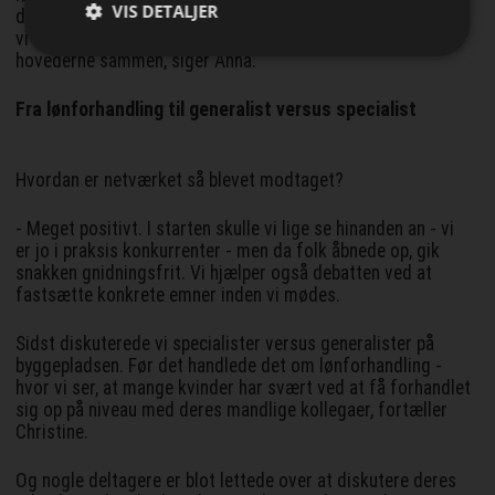
VIS DETALJER
diskuterer det. Det er nemt at kritisere branchen, men skal
vi finde konstruktive løsninger, kræver det, at vi slår
hovederne sammen, siger Anna.
Fra lønforhandling til generalist versus specialist
Hvordan er netværket så blevet modtaget?
- Meget positivt. I starten skulle vi lige se hinanden an - vi
er jo i praksis konkurrenter - men da folk åbnede op, gik
snakken gnidningsfrit. Vi hjælper også debatten ved at
fastsætte konkrete emner inden vi mødes.
Sidst diskuterede vi specialister versus generalister på
byggepladsen. Før det handlede det om lønforhandling -
hvor vi ser, at mange kvinder har svært ved at få forhandlet
sig op på niveau med deres mandlige kollegaer, fortæller
Christine.
Og nogle deltagere er blot lettede over at diskutere deres