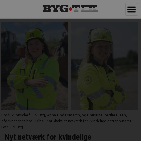
Produktionschef i LM Byg, Anna Lind Esmarch, og Christine Cecilie Olsen,
afdelingschef hos Holbøll har skabt et netværk for kvindelige entreprenører.
Foto: LM Byg.
Nyt netværk for kvindelige