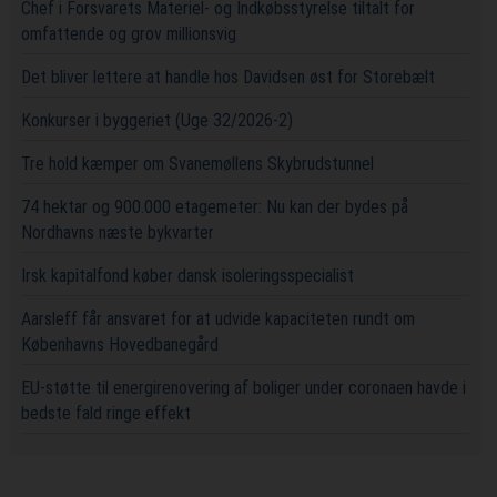
Chef i Forsvarets Materiel- og Indkøbsstyrelse tiltalt for
omfattende og grov millionsvig
Det bliver lettere at handle hos Davidsen øst for Storebælt
Konkurser i byggeriet (Uge 32/2026-2)
Tre hold kæmper om Svanemøllens Skybrudstunnel
74 hektar og 900.000 etagemeter: Nu kan der bydes på
Nordhavns næste bykvarter
Irsk kapitalfond køber dansk isoleringsspecialist
Aarsleff får ansvaret for at udvide kapaciteten rundt om
Københavns Hovedbanegård
EU-støtte til energirenovering af boliger under coronaen havde i
bedste fald ringe effekt