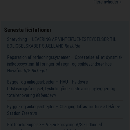
Flere nyheder »
Seneste licitationer
Snerydning – LEVERING AF VINTERTJENESTEYDELSER TIL
BOLIGSELSKABET SJÆLLAND
Roskilde
Reparation af rørledningssystemer – Oprettelse af et dynamisk
indkøbssystem til foringer på regn- og spildevandsrør hos
Novafos A/S
Birkerød
Bygge- og anlægsarbejder – HVU - Hvidovre
Udslusningsfængsel, Lysholmgård - nedrivning, nybyggeri og
totalrenovering
København
Bygge- og anlægsarbejder – Charging Infrastructure at Hårlev
Station
Taastrup
Rottebekæmpelse – Vejen Forsyning A/S - udbud af