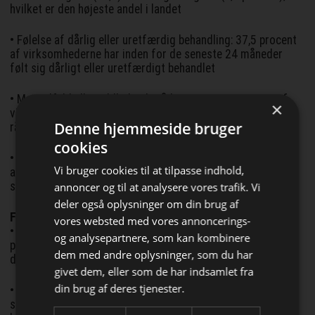
hvilket er den højeste andel i landet
• Følelse af dårlig eller uretfærdig behandling: 37,5 procent
af virksomhederne har inden for de seneste 24 måneder
følt sig dårligt eller uretfærdigt behandlet
• Mangelfuld eller vildledende rådgivning: 34,9 procent af
×
virksomhederne har oplevet mangelfuld eller vildledende
Denne hjemmeside bruger
rådgivning
cookies
• Urimelige lange sagsbehandlingstider: Hele 46,5 procent
Vi bruger cookies til at tilpasse indhold,
af virksomhederne har oplevet urimeligt lange
sagsbehandlingstider.
annoncer og til at analysere vores trafik. Vi
deler også oplysninger om din brug af
Fynske SMV’er
vores websted med vores annoncerings-
• Kvaliteten af kontakten med det offentlige: Kun 3,2
og analysepartnere, som kan kombinere
procent af virksomhederne vurderer kontakten som "meget
dem med andre oplysninger, som du har
Bliv opdateret hver dag
dårlig", hvilket er den laveste andel i landet
givet dem, eller som de har indsamlet fra
Få de vigtigste nyheder om
din brug af deres tjenester.
• Seneste dialog med kommunen: 8,4 procent beskriver den
byggebranchen
som negativ (2,1) eller meget negativ (6,3), hvilket er den