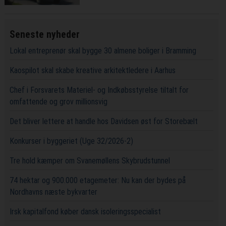
Seneste nyheder
Lokal entreprenør skal bygge 30 almene boliger i Bramming
Kaospilot skal skabe kreative arkitektledere i Aarhus
Chef i Forsvarets Materiel- og Indkøbsstyrelse tiltalt for
omfattende og grov millionsvig
Det bliver lettere at handle hos Davidsen øst for Storebælt
Konkurser i byggeriet (Uge 32/2026-2)
Tre hold kæmper om Svanemøllens Skybrudstunnel
74 hektar og 900.000 etagemeter: Nu kan der bydes på
Nordhavns næste bykvarter
Irsk kapitalfond køber dansk isoleringsspecialist