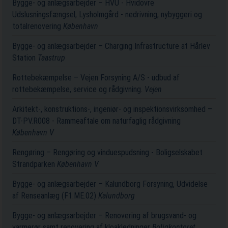
Bygge- og anlægsarbejder – HVU - Hvidovre
Udslusningsfængsel, Lysholmgård - nedrivning, nybyggeri og
totalrenovering
København
Bygge- og anlægsarbejder – Charging Infrastructure at Hårlev
Station
Taastrup
Rottebekæmpelse – Vejen Forsyning A/S - udbud af
rottebekæmpelse, service og rådgivning.
Vejen
Arkitekt-, konstruktions-, ingeniør- og inspektionsvirksomhed –
DT-PV.R008 - Rammeaftale om naturfaglig rådgivning
København V
Rengøring – Rengøring og vinduespudsning - Boligselskabet
Strandparken
København V
Bygge- og anlægsarbejder – Kalundborg Forsyning, Udvidelse
af Renseanlæg (F1.ME.02)
Kalundborg
Bygge- og anlægsarbejder – Renovering af brugsvand- og
varmerør samt renovering af kloakledninger
Boligkontoret