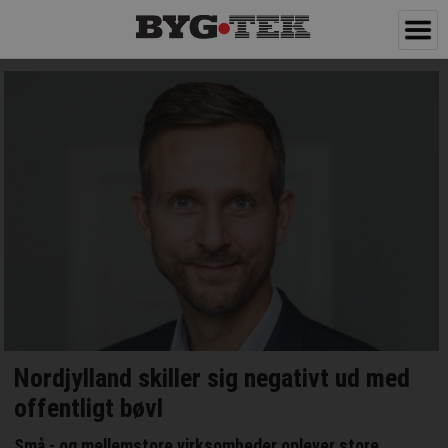
Nordjylland skiller sig negativt ud med
offentligt bøvl
Små - og mellemstore virksomheder oplever store