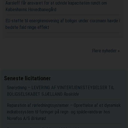
Aarsleff får ansvaret for at udvide kapaciteten rundt om
Københavns Hovedbanegård
EU-støtte til energirenovering af boliger under coronaen havde i
bedste fald ringe effekt
Flere nyheder »
Seneste licitationer
Snerydning – LEVERING AF VINTERTJENESTEYDELSER TIL
BOLIGSELSKABET SJÆLLAND
Roskilde
Reparation af rørledningssystemer – Oprettelse af et dynamisk
indkøbssystem til foringer på regn- og spildevandsrør hos
Novafos A/S
Birkerød