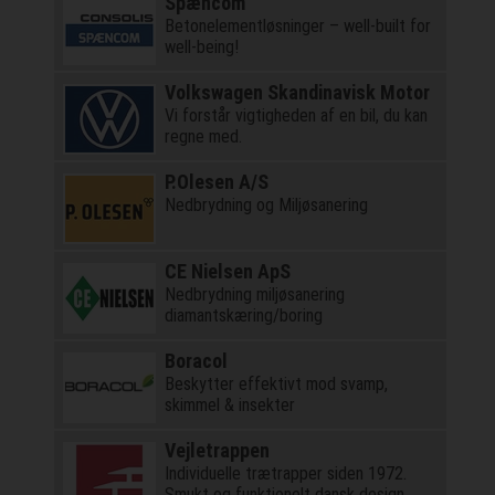
Spæncom
Betonelementløsninger – well-built for
well-being!
Volkswagen Skandinavisk Motor
Vi forstår vigtigheden af en bil, du kan
regne med.
P.Olesen A/S
Nedbrydning og Miljøsanering
CE Nielsen ApS
Nedbrydning miljøsanering
diamantskæring/boring
Boracol
Beskytter effektivt mod svamp,
skimmel & insekter
Vejletrappen
Individuelle trætrapper siden 1972.
Smukt og funktionelt dansk design.