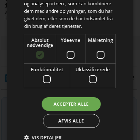
og analysepartnere, som kan kombinere
derfor en stor del af deres opsparing. Det bør de ikke
dem med andre oplysninger, som du har
Bliv opdateret hver dag
straffes for, når de går på pension, slutter Dansk
Håndværks direktør.
givet dem, eller som de har indsamlet fra
Få de vigtigste nyheder om
din brug af deres tjenester.
byggebranchen
Absolut
Ydeevne
Målretning
direkte i din indbakke
nødvendige
Funktionalitet
Uklassificerede
LinkedIn
Del
25/8 2022
Jeg modtager allerede
Tilmeld nyhedsbrev
ACCEPTER ALLE
nyhedsbrevet
Indtast din e-mail-adresse herunder.
AFVIS ALLE
VIS DETALJER