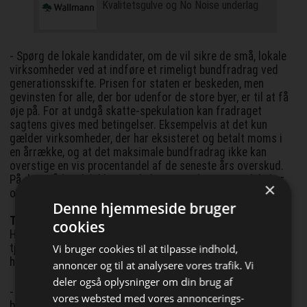
Kvalitetsgulve og No Noise underlag
- Spørg de lokale kandidater, om de vil sikre de små, lokale
virksomheder ved at indføre et rimeligt bundfradrag ved
generationsskifte. Prisen for staten er beskeden, men
gevinsten for alle, der bor udenfor de store byer, er til at få
øje på. For at undgå skatte-spekulation kan fradraget
sagtens gives med betingelser. Eksempelvis at det kun
gælder virksomheder, der har eksisteret og betalt moms i
en årrække, og at det maksimale bundfradrag ikke kan
overstige en vis procentandel af de seneste års overskud.
På den måde udelukkes spekulation med tomme selskaber
×
og overførsel af private midler, siger Morten Frihagen.
Denne hjemmeside bruger
Tjener mindre end lønmodtagere
cookies
Han henviser i øvrigt til, at selvstændige i gennemsnit
tjener betydeligt mindre end lønmodtagere, og at de ofte
Vi bruger cookies til at tilpasse indhold,
har begrænset mulighed for pensionsopsparing:
annoncer og til at analysere vores trafik. Vi
deler også oplysninger om din brug af
- Alligevel vælger de at knokle i deres firma, som giver
vores websted med vores annoncerings-
beskæftigelse i lokalområdet. Værdien af virksomheden er