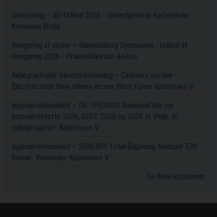
Snerydning – EU-Udbud 2026 - Vintertjeneste Kerteminde
Kommune
Broby
Rengøring af skoler – Marselisborg Gymnasium - Udbud af
Rengøring 2026 - Prækvalifikation
Aarhus
Anlægsarbejde: kørestrømsanlæg – Catenary system -
Electrification New railway across West Funen
København V
Ingeniørvirksomhed – PA-TPD.R003 Rammeaftale om
konsulentstøtte 2026, 2027, 2028 og 2029 til ’Pulje til
cykelprojekter’
København V
Ingeniørvirksomhed – 2090.R01 Totalrådgivning Nødspor E20
Korsør ­ Vemmelev
København V
Se flere licitationer