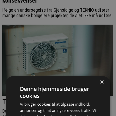
konsekvenser
Ifølge en undersøgelse fra Gjensidige og TEKNIQ udfører
mange danske boligejere projekter, de slet ikke må udføre
×
Denne hjemmeside bruger
cookies
Tom Erhvervspulje skader grøn omstilling
Vi bruger cookies til at tilpasse indhold,
annoncer og til at analysere vores trafik. Vi
De højere energipriser presser ifølge en række