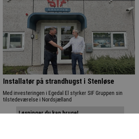
Installatør på strandhugst i Stenløse
Med investeringen i Egedal El styrker SIF Gruppen sin
tilstedeværelse i Nordsjælland
Løsninger du kan bruge!
Få navn og logo her!
Denne annonce vises over 200.000