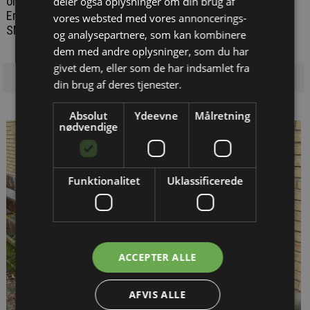
organisationer ikke mindst danske SMV'er. Men
deler også oplysninger om din brug af
Erhvervspuljen, der har til formål at understøtte
vores websted med vores annoncerings-
SMV'ernes investeringer i lavere energiregninger, er tom
og analysepartnere, som kan kombinere
dem med andre oplysninger, som du har
givet dem, eller som de har indsamlet fra
din brug af deres tjenester.
Absolut
Ydeevne
Målretning
nødvendige
Funktionalitet
Uklassificerede
ACCEPTER ALLE
AFVIS ALLE