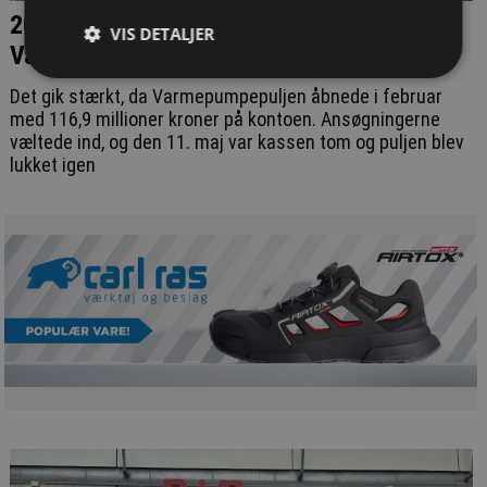
200 millioner kroner ekstra i
VIS DETALJER
Varmepumpepuljen
Det gik stærkt, da Varmepumpepuljen åbnede i februar
med 116,9 millioner kroner på kontoen. Ansøgningerne
væltede ind, og den 11. maj var kassen tom og puljen blev
lukket igen