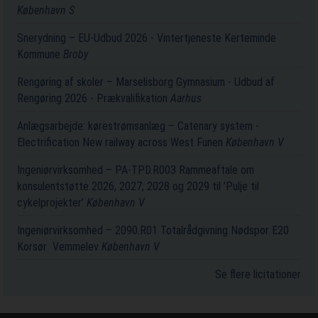
København S
Snerydning – EU-Udbud 2026 - Vintertjeneste Kerteminde
Kommune
Broby
Rengøring af skoler – Marselisborg Gymnasium - Udbud af
Rengøring 2026 - Prækvalifikation
Aarhus
Anlægsarbejde: kørestrømsanlæg – Catenary system -
Electrification New railway across West Funen
København V
Ingeniørvirksomhed – PA-TPD.R003 Rammeaftale om
konsulentstøtte 2026, 2027, 2028 og 2029 til ’Pulje til
cykelprojekter’
København V
Ingeniørvirksomhed – 2090.R01 Totalrådgivning Nødspor E20
Korsør ­ Vemmelev
København V
Se flere licitationer