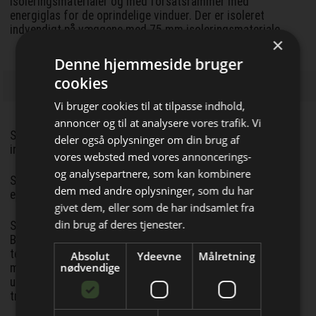
isoleringsmaterialer og med forsatsrammer med
energiglas for de oprindelige vinduer. Der er isoleret
indvendigt på væggene med 75 mm isoleringsmateriale.
×
Denne hjemmeside bruger
cookies
Vi bruger cookies til at tilpasse indhold,
annoncer og til at analysere vores trafik. Vi
Scenarie 1b: Som 1, men med 200 mm isoleringsmateriale
deler også oplysninger om din brug af
indvendigt på ydervægge og 40 mm på yderdørene.
vores websted med vores annoncerings-
og analysepartnere, som kan kombinere
Scenarie 1c: Som 1, men helt uden nogen form for
dem med andre oplysninger, som du har
Bliv opdateret hver dag
efterisolering eller forsatsvinduer.
givet dem, eller som de har indsamlet fra
Få de vigtigste nyheder om
din brug af deres tjenester.
Scenarie 2: Huset renoveres som hvis huset skulle opfylde
byggebranchen
Bygningsreglementet 2018 med moderne materialer og
teknikker. Der isoleres med 300 mm indvendig
Absolut
Ydeevne
Målretning
direkte i din indbakke
nødvendige
mineraluldsisolering og alle vinduer og yderdøre tænkes
udskiftet til nye tolags energiruder fremstillet i
træ/aluminium.