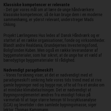
Klassiske kompetencer er relevante
- Det gør vores mål om at lære de unge håndværkere
klassiske kompetencer, så de kan bruge dem i en moderne
sammenhæng, er yderst relevant, understreger Mads
Okking.
Projekt Lærlingenes Hus ledes af Dansk Håndværk og er
støttet af en række organisationer, fonde og virksomheder.
Blandt andre Realdania, Grundejernes Investeringsfond,
Boligfonden Kuben. Men også en række leverandører af
byggematerialer, som har sikret, at de unge har et væld af
bæredygtige byggematerialer til rådighed.
Nødvendigt paragdimeskift
- Vores forskning viser, at det er nødvendigt med et
paradigmeskift omkring hele vores tids trend med at rive
gamle bygninger ned og bygge nye, ofte ud fra et ønske om
at mindske klimabelastningen. Det er nødvendigt at
Bygningsreglementet ændres fra ensidigt fokus på
varmetab til at tage større hensyn til livscyklusanalyse
(LCA) og levetider i den samlede bygningsmasse, siger
lektor Thomas Kampmann.