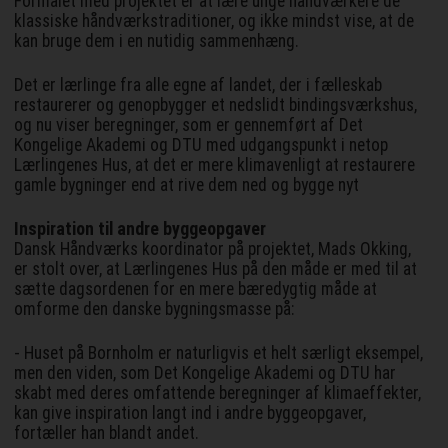
Formålet med projektet er at lære unge håndværkere de
klassiske håndværkstraditioner, og ikke mindst vise, at de
kan bruge dem i en nutidig sammenhæng.
Det er lærlinge fra alle egne af landet, der i fælleskab
restaurerer og genopbygger et nedslidt bindingsværkshus,
og nu viser beregninger, som er gennemført af Det
Kongelige Akademi og DTU med udgangspunkt i netop
Lærlingenes Hus, at det er mere klimavenligt at restaurere
gamle bygninger end at rive dem ned og bygge nyt
Inspiration til andre byggeopgaver
Dansk Håndværks koordinator på projektet, Mads Okking,
er stolt over, at Lærlingenes Hus på den måde er med til at
sætte dagsordenen for en mere bæredygtig måde at
omforme den danske bygningsmasse på:
- Huset på Bornholm er naturligvis et helt særligt eksempel,
men den viden, som Det Kongelige Akademi og DTU har
skabt med deres omfattende beregninger af klimaeffekter,
kan give inspiration langt ind i andre byggeopgaver,
fortæller han blandt andet.