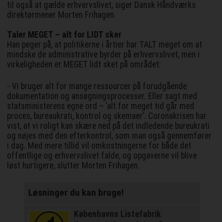
til også at gælde erhvervslivet, siger Dansk Håndværks
direktørmener Morten Frihagen.
Taler MEGET – alt for LIDT sker
Han peger på, at politikerne i årtier har TALT meget om at
mindske de administrative byrder på erhvervslivet, men i
virkeligheden er MEGET lidt sket på området:
- Vi bruger alt for mange ressourcer på forudgående
dokumentation og ansøgningsprocesser. Eller sagt med
statsministerens egne ord – ’alt for meget tid går med
proces, bureaukrati, kontrol og skemaer’. Coronakrisen har
vist, at vi roligt kan skære ned på det indledende bureukrati
og nøjes med den efterkontrol, som man også gennemfører
i dag. Med mere tillid vil omkostningerne for både det
offentlige og erhvervslivet falde, og opgaverne vil blive
løst hurtigere, slutter Morten Frihagen.
Løsninger du kan bruge!
Københavns Listefabrik