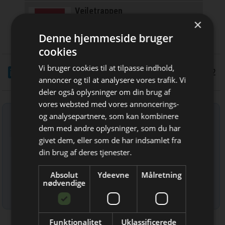
Vejletrappen
Individuelle trætrapper siden 1972.
×
Smukt og funktionelt dansk design.
Denne hjemmeside bruger
cookies
Vi bruger cookies til at tilpasse indhold,
LinkedIn
Del
5/1 2022
annoncer og til at analysere vores trafik. Vi
deler også oplysninger om din brug af
vores websted med vores annoncerings-
Tilmeld nyhedsbrev
og analysepartnere, som kan kombinere
Bliv opdateret hver dag
dem med andre oplysninger, som du har
Indtast din e-mail-adresse herunder.
givet dem, eller som de har indsamlet fra
Få de vigtigste nyheder om
din brug af deres tjenester.
byggebranchen
Absolut
Ydeevne
Målretning
direkte i din indbakke
nødvendige
Læs mere om udsendelsestidspunkter og afmelding her
.
Funktionalitet
Uklassificerede