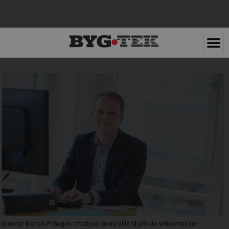
Direktør Morten Frihagen efterlyser mere tillid til private virksomheder