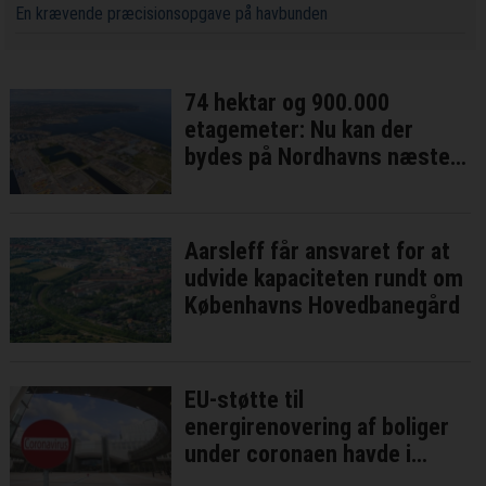
En krævende præcisionsopgave på havbunden
74 hektar og 900.000
etagemeter: Nu kan der
bydes på Nordhavns næste
bykvarter
Aarsleff får ansvaret for at
udvide kapaciteten rundt om
Københavns Hovedbanegård
EU-støtte til
energirenovering af boliger
under coronaen havde i
bedste fald ringe effekt