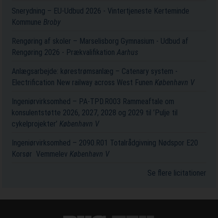
Snerydning – EU-Udbud 2026 - Vintertjeneste Kerteminde
Kommune
Broby
Rengøring af skoler – Marselisborg Gymnasium - Udbud af
Rengøring 2026 - Prækvalifikation
Aarhus
Anlægsarbejde: kørestrømsanlæg – Catenary system -
Electrification New railway across West Funen
København V
Ingeniørvirksomhed – PA-TPD.R003 Rammeaftale om
konsulentstøtte 2026, 2027, 2028 og 2029 til ’Pulje til
cykelprojekter’
København V
Ingeniørvirksomhed – 2090.R01 Totalrådgivning Nødspor E20
Korsør ­ Vemmelev
København V
Se flere licitationer