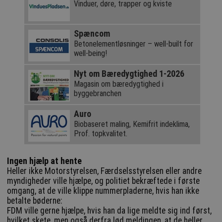
Vinduer, døre, trapper og kviste
Spæncom
Betonelementløsninger – well-built for
well-being!
Nyt om Bæredygtighed 1-2026
Magasin om bæredygtighed i
byggebranchen
Auro
Biobaseret maling, Kemifrit indeklima,
Prof. topkvalitet.
Ingen hjælp at hente
Heller ikke Motorstyrelsen, Færdselsstyrelsen eller andre
myndigheder ville hjælpe, og politiet bekræftede i første
omgang, at de ville klippe nummerpladerne, hvis han ikke
betalte bøderne:
FDM ville gerne hjælpe, hvis han da lige meldte sig ind først,
hvilket skete, men også derfra lød meldingen, at de heller