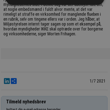
myndighedernes side. I denne sag var der åbenlyst tale om,
at nogle embedsmænd i fuldt alvor mente, at det var
rimeligt at straffe en virksomhed for manglende flueben i
en rubrik, selv om tingene ellers var i orden. Jeg håber, at
Miljøstyrelsen internt tager sagen op som et eksempel på,
hvordan myndigheder IKKE skal optræde over for borgerne
og virksomhederne, siger Morten Frihagen.
LinkedIn
Del
1/7 2021
Tilmeld nyhedsbrev
Indtast din e-mail-adresse herunder.