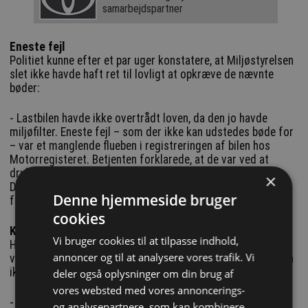
samarbejdspartner
Eneste fejl
Politiet kunne efter et par uger konstatere, at Miljøstyrelsen
slet ikke havde haft ret til lovligt at opkræve de nævnte
bøder:
- Lastbilen havde ikke overtrådt loven, da den jo havde
miljøfilter. Eneste fejl – som der ikke kan udstedes bøde for
– var et manglende flueben i registreringen af bilen hos
Motorregisteret. Betjenten forklarede, at de var ved at
drukne i den type sagen, og at bødekravet blev frafaldet.
×
Desuden ville politiet henvende sig til Miljøstyrelsen for at
Denne hjemmeside bruger
få stoppe det her, fortæller Torsten Skaarup.
cookies
Kunne have været katastrofalt
Vi bruger cookies til at tilpasse indhold,
Han kan ikke lade være med at tænke over, hvad der kunne
annoncer og til at analysere vores trafik. Vi
være sket, hvis det havde været en langvarig opgave og han
ikke havde fået hjælp fra Dansk Håndværk:
deler også oplysninger om din brug af
vores websted med vores annoncerings-
- Der gik omtrent ti dage, før jeg modtog bøden for den
og analysepartnere, som kan kombinere