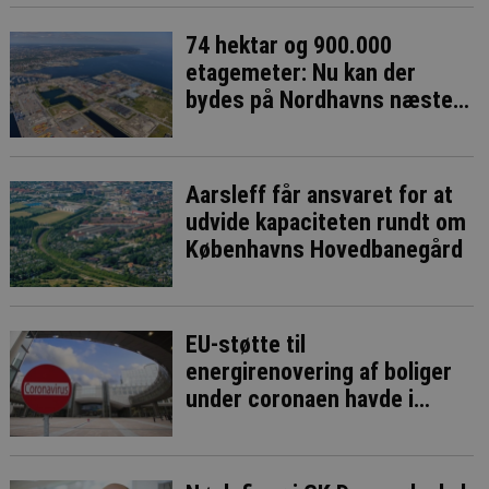
74 hektar og 900.000
etagemeter: Nu kan der
bydes på Nordhavns næste
bykvarter
Aarsleff får ansvaret for at
udvide kapaciteten rundt om
Københavns Hovedbanegård
EU-støtte til
energirenovering af boliger
under coronaen havde i
bedste fald ringe effekt