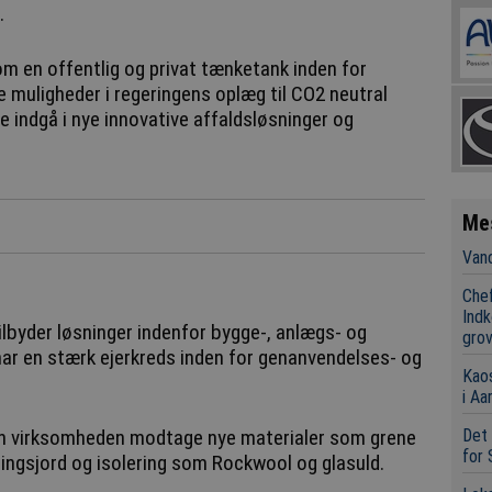
.
m en offentlig og privat tænketank inden for
 muligheder i regeringens oplæg til CO2 neutral
e indgå i nye innovative affaldsløsninger og
Me
Vand
Chef
Indk
ilbyder løsninger indenfor bygge-, anlægs- og
grov
r en stærk ejerkreds inden for genanvendelses- og
Kaos
i Aa
Det 
an virksomheden modtage nye materialer som grene
for 
eringsjord og isolering som Rockwool og glasuld.