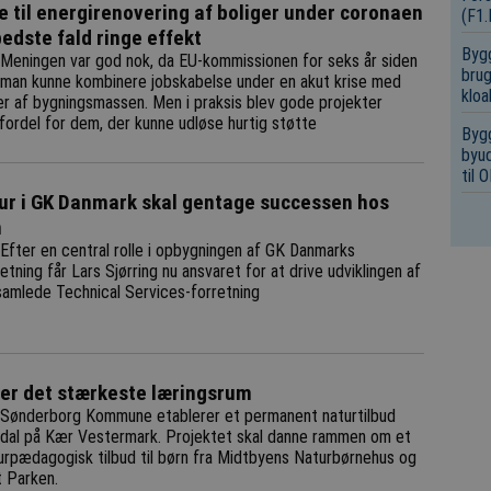
e til energirenovering af boliger under coronaen
(F1
bedste fald ringe effekt
Bygg
Meningen var god nok, da EU-kommissionen for seks år siden
brug
 man kunne kombinere jobskabelse under en akut krise med
kloa
er af bygningsmassen. Men i praksis blev gode projekter
l fordel for dem, der kunne udløse hurtig støtte
Bygg
byud
til
ur i GK Danmark skal gentage successen hos
n
Efter en central rolle i opbygningen af GK Danmarks
etning får Lars Sjørring nu ansvaret for at drive udviklingen af
samlede Technical Services-forretning
er det stærkeste læringsrum
Sønderborg Kommune etablerer et permanent naturtilbud
dal på Kær Vestermark. Projektet skal danne rammen om et
urpædagogisk tilbud til børn fra Midtbyens Naturbørnehus og
 Parken.