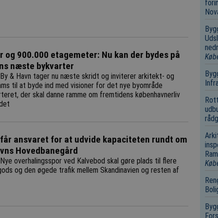
fori
Nov
Bygg
Udsl
nedr
r og 900.000 etagemeter: Nu kan der bydes på
Køb
ns næste bykvarter
Bygg
By & Havn tager nu næste skridt og inviterer arkitekt- og
Infr
ams til at byde ind med visioner for det nye byområde
teret, der skal danne ramme om fremtidens københavnerliv
Rot
det
udbu
rådg
Arki
 får ansvaret for at udvide kapaciteten rundt om
insp
vns Hovedbanegård
Ramm
Nye overhalingsspor ved Kalvebod skal gøre plads til flere
Køb
gods og den øgede trafik mellem Skandinavien og resten af
Reng
Boli
Bygg
Fors