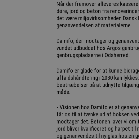
Når der fremover afleveres kassere
døre, jord og beton fra renoveringer
det være miljøvirksomheden Dansk M
genanvendelsen af materialerne.
Damifo, der modtager og genanvende
vundet udbuddet hos Argos genbrug
genbrugspladserne i Odsherred.
Damifo er glade for at kunne bidrag
affaldshåndtering i 2030 kan lykkes
bestræbelser på at udnytte tilgænge
måde.
- Visionen hos Damifo er at genanve
får os til at tænke ud af boksen ved
modtager det. Betonen laver vi om 
jord bliver kvalificeret og harpet t
og genanvendes til ny glas hos en 