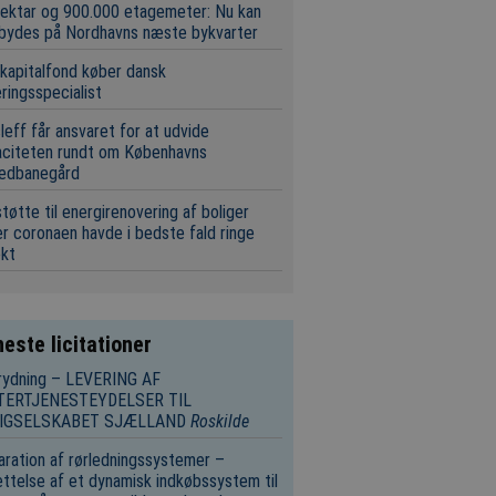
ektar og 900.000 etagemeter: Nu kan
 bydes på Nordhavns næste bykvarter
 kapitalfond køber dansk
eringsspecialist
leff får ansvaret for at udvide
aciteten rundt om Københavns
edbanegård
tøtte til energirenovering af boliger
r coronaen havde i bedste fald ringe
ekt
este licitationer
rydning – LEVERING AF
TERTJENESTEYDELSER TIL
IGSELSKABET SJÆLLAND
Roskilde
ration af rørledningssystemer –
ttelse af et dynamisk indkøbssystem til