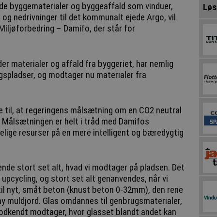
de byggematerialer og byggeaffald som vinduer,
Løs
 og nedrivninger til det kommunalt ejede Argo, vil
iljøforbedring – Damifo, der står for
r materialer og affald fra byggeriet, har nemlig
spladser, og modtager nu materialer fra
e til, at regeringens målsætning om en CO2 neutral
. Målsætningen er helt i tråd med Damifos
lige resurser på en mere intelligent og bæredygtig
nde stort set alt, hvad vi modtager på pladsen. Det
 upcycling, og stort set alt genanvendes, når vi
til nyt, småt beton (knust beton 0-32mm), den rene
il ny muldjord. Glas omdannes til genbrugsmaterialer,
godkendt modtager, hvor glasset blandt andet kan