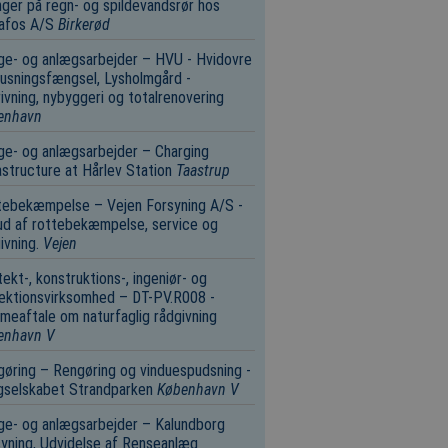
nger på regn- og spildevandsrør hos
afos A/S
Birkerød
e- og anlægsarbejder – HVU - Hvidovre
usningsfængsel, Lysholmgård -
ivning, nybyggeri og totalrenovering
enhavn
e- og anlægsarbejder – Charging
astructure at Hårlev Station
Taastrup
tebekæmpelse – Vejen Forsyning A/S -
d af rottebekæmpelse, service og
ivning.
Vejen
tekt-, konstruktions-, ingeniør- og
ektionsvirksomhed – DT-PV.R008 -
eaftale om naturfaglig rådgivning
enhavn V
øring – Rengøring og vinduespudsning -
gselskabet Strandparken
København V
e- og anlægsarbejder – Kalundborg
yning, Udvidelse af Renseanlæg