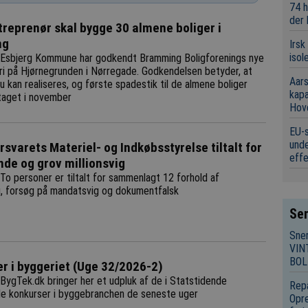
74 h
der
treprenør skal bygge 30 almene boliger i
ng
Irsk
isol
Esbjerg Kommune har godkendt Bramming Boligforenings nye
ri på Hjørnegrunden i Nørregade. Godkendelsen betyder, at
Aars
u kan realiseres, og første spadestik til de almene boliger
kap
taget i november
Hov
EU-s
unde
rsvarets Materiel- og Indkøbsstyrelse tiltalt for
eff
de og grov millionsvig
To personer er tiltalt for sammenlagt 12 forhold af
, forsøg på mandatsvig og dokumentfalsk
Sen
Sne
VIN
BOL
r i byggeriet (Uge 32/2026-2)
BygTek.dk bringer her et udpluk af de i Statstidende
Repa
de konkurser i byggebranchen de seneste uger
Opre