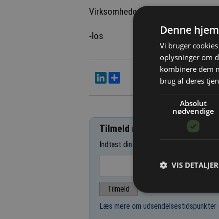
Virksomheden ejer også Dansk Affal
Denne hjem
-los
Vi bruger cookies 
oplysninger om d
kombinere dem me
LinkedIn
Del
brug af deres tjen
Absolut
nødvendige
Tilmeld nyhedsbrev
Indtast din e-mail-adresse herunder.
VIS DETALJER
Læs mere om udsendelsestidspunkter 