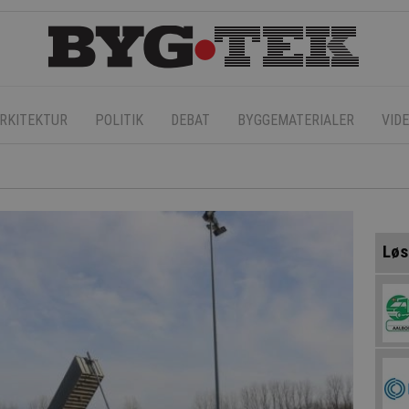
RKITEKTUR
POLITIK
DEBAT
BYGGEMATERIALER
VID
Løs