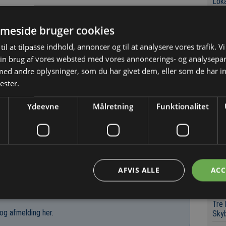
Loka
boli
d i Vojens som blev opkøbt tilbage i 2018.
meside bruger cookies
til at tilpasse indhold, annoncer og til at analysere vores trafik. V
Se
in brug af vores websted med vores annoncerings- og analysepa
Loka
d andre oplysninger, som du har givet dem, eller som de har in
boli
12/6 2020
ester.
Kaos
i Aa
Ydeevne
Målretning
Funktionalitet
Chef
Indk
grov
Det 
for 
AFVIS ALLE
ACC
Konk
Tre
og afmelding her
.
Sky