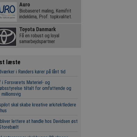
Auro
Biobaseret maling, Kemifrit
indeklima, Prof. topkvalitet.
Toyota Danmark
Få en robust og loyal
samarbejdspartner
st læste
værker i Randers kører på lånt tid
 i Forsvarets Materiel- og
øbsstyrelse tiltalt for omfattende og
 millionsvig
pilot skal skabe kreative arkitektledere
rhus
bliver lettere at handle hos Davidsen øst
Storebælt