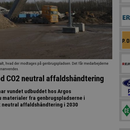
 alt, hvad der modtages på genbrugspladsen. Det får medarbejderne
genanvendes.
od CO2 neutral affaldshåndtering
har vundet udbuddet hos Argos
 materialer fra genbrugspladserne i
 neutral affaldshåndtering i 2030