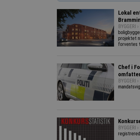
Lokal en
Brammi
BYGGERI ›
boligbygge
projektet n
forventes 
Chef i Fo
omfatten
BYGGERI ›
mandatsvig
Konkurse
BYGGERI ›
registrere