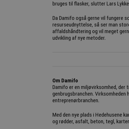
bruges til flasker, slutter Lars Lykke
Da Damifo også gerne vil fungere so
resurseudnyttelse, så ser man store
affaldshåndtering og vil meget gern
udvikling af nye metoder.
Om Damifo
Damifo er en miljøvirksomhed, der t
genbrugsbranchen. Virksomheden ha
entreprenørbranchen.
Med den nye plads i Hedehusene k
og rødder, asfalt, beton, tegl, kart