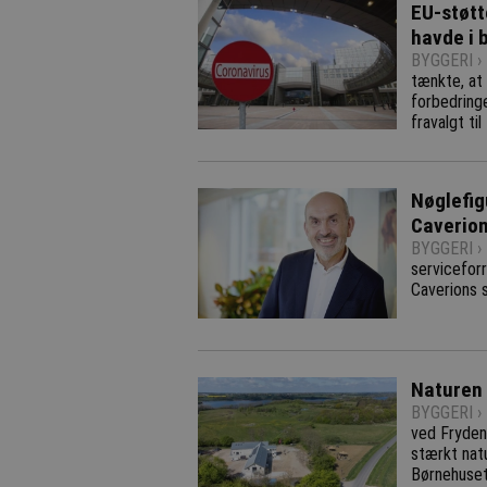
EU-støtt
havde i 
BYGGERI ›
tænkte, at
forbedring
fravalgt ti
Nøglefig
Caverio
BYGGERI ›
serviceforr
Caverions 
Naturen 
BYGGERI ›
ved Fryden
stærkt nat
Børnehuset