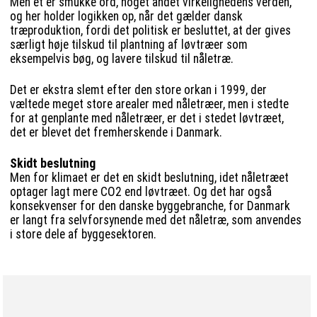
Men et er smukke ord, noget andet virkelighedens verden,
og her holder logikken op, når det gælder dansk
træproduktion, fordi det politisk er besluttet, at der gives
særligt høje tilskud til plantning af løvtræer som
eksempelvis bøg, og lavere tilskud til nåletræ.
Det er ekstra slemt efter den store orkan i 1999, der
væltede meget store arealer med nåletræer, men i stedte
for at genplante med nåletræer, er det i stedet løvtræet,
det er blevet det fremherskende i Danmark.
Skidt beslutning
Men for klimaet er det en skidt beslutning, idet nåletræet
optager lagt mere CO2 end løvtræet. Og det har også
konsekvenser for den danske byggebranche, for Danmark
er langt fra selvforsynende med det nåletræ, som anvendes
i store dele af byggesektoren.