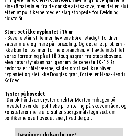
Tidligere har Østerlars Savværk fået langt hovedparten af
sine råmaterialer fra de danske statsskove, men det er slut
efter, at politikerne med et slag stoppede for fældning
sidste år.
Stort set ikke nyplantet i 15 år
- Savene står stille men høvlene kører stadigt, fordi vi
satser mere og mere på forædling. Og det er et problem -
ikke kun for os, men for hele branchen. Vi havde indstillet
vores forretning på at få Douglasgran fra statsskovene.
Men naturstyrelsen har igennem de seneste 10-15 år
neddroslet nåletræerne, så der stort set ikke bliver
nyplantet og slet ikke Douglas gran, fortæller Hans-Henrik
Kofoed.
Ryster på hovedet
I Dansk Håndværk ryster direktør Morten Frihagen på
hovedet over den politiske prioritering på skovområdet og
konstaterer mere end stiller spørgsmålstegn ved, om
politikerne overhovedet aner, hvad de gør:
Løsninger du kan bruge!