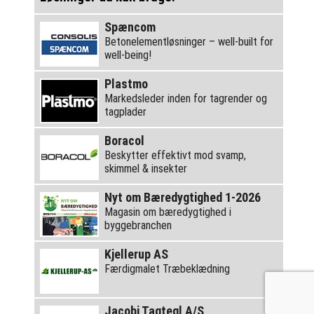
Spæncom
Betonelementløsninger – well-built for
well-being!
Plastmo
Markedsleder inden for tagrender og
tagplader
Boracol
Beskytter effektivt mod svamp,
skimmel & insekter
Nyt om Bæredygtighed 1-2026
Magasin om bæredygtighed i
byggebranchen
Kjellerup AS
Færdigmalet Træbeklædning
Jacobi Tagtegl A/S