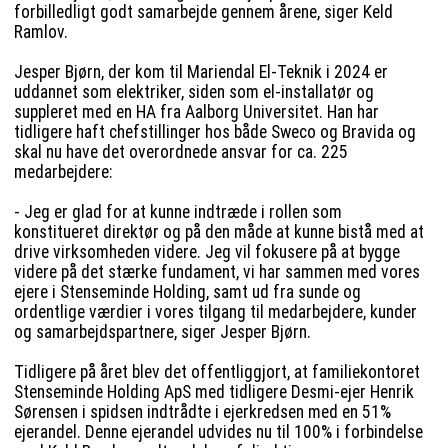
forbilledligt godt samarbejde gennem årene, siger Keld
Ramlov.
Jesper Bjørn, der kom til Mariendal El-Teknik i 2024 er
uddannet som elektriker, siden som el-installatør og
suppleret med en HA fra Aalborg Universitet. Han har
tidligere haft chefstillinger hos både Sweco og Bravida og
skal nu have det overordnede ansvar for ca. 225
medarbejdere:
- Jeg er glad for at kunne indtræde i rollen som
konstitueret direktør og på den måde at kunne bistå med at
drive virksomheden videre. Jeg vil fokusere på at bygge
videre på det stærke fundament, vi har sammen med vores
ejere i Stenseminde Holding, samt ud fra sunde og
ordentlige værdier i vores tilgang til medarbejdere, kunder
og samarbejdspartnere, siger Jesper Bjørn.
Tidligere på året blev det offentliggjort, at familiekontoret
Stenseminde Holding ApS med tidligere Desmi-ejer Henrik
Sørensen i spidsen indtrådte i ejerkredsen med en 51%
ejerandel. Denne ejerandel udvides nu til 100% i forbindelse