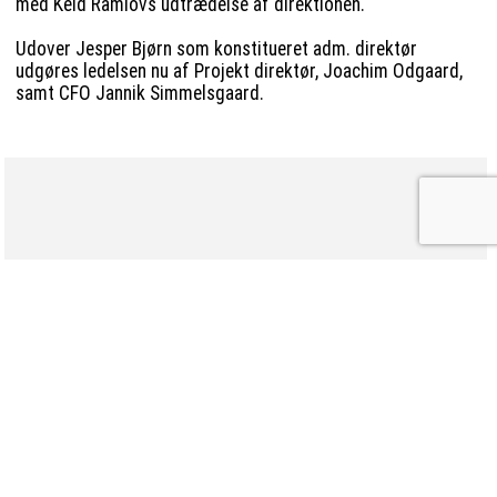
med Keld Ramlovs udtrædelse af direktionen.
Udover Jesper Bjørn som konstitueret adm. direktør
udgøres ledelsen nu af Projekt direktør, Joachim Odgaard,
samt CFO Jannik Simmelsgaard.
Løsninger du kan bruge!
Få navn og logo her!