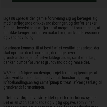
Lige nu spreder den gamle forurening sig og bevæger sig
mod nærliggende drikkevandsboringer, og derfor ønsker
Region Hovedstaden at fjerne så meget af forureningen, at
den ikke længere udgør en risiko for grundvandsressource
og vandindvinding.
Løsningen kommer til at bestå af et ventilationsanlæg, der
skal oprense den forurening, der ligger over
grundvandsspejlet på selve kildegrunden, samt et anlæg,
der kan pumpe forurenet grundvand op og rense det.
WSP skal rådgive om design, projektering og løsninger af
både ventilationsanlæg med ventilationsboringer og
luftbehandlingsanlæg samt 'pump & treat' afværgeanlæg til
grundvandsforureningen.
- Det er vigtigt, at vi får ryddet op efter fortidens synder.
Det er en stor, spændende og vigtig opgave, som vi har