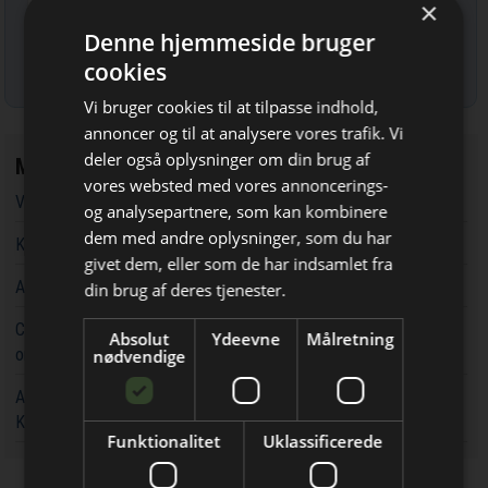
×
Denne hjemmeside bruger
cookies
Læs mere om udsendelsestidspunkter og afmelding her
.
Vi bruger cookies til at tilpasse indhold,
annoncer og til at analysere vores trafik. Vi
deler også oplysninger om din brug af
Mest læste
vores websted med vores annoncerings-
Vandværker i Randers kører på lånt tid
og analysepartnere, som kan kombinere
dem med andre oplysninger, som du har
Bliv opdateret hver dag
Kaospilot skal skabe kreative arkitektledere i Aarhus
givet dem, eller som de har indsamlet fra
Få de vigtigste nyheder om
Aarsleff vinder energiprojekter til 3,7 milliarder kroner
din brug af deres tjenester.
byggebranchen
Chef i Forsvarets Materiel- og Indkøbsstyrelse tiltalt for
Absolut
Ydeevne
Målretning
direkte i din indbakke
omfattende og grov millionsvig
nødvendige
Aarsleff får ansvaret for at udvide kapaciteten rundt om
Københavns Hovedbanegård
Funktionalitet
Uklassificerede