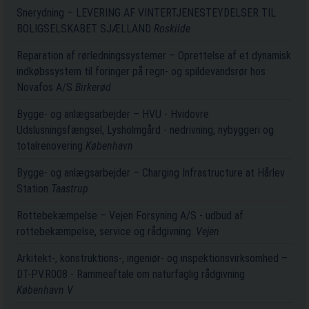
Snerydning – LEVERING AF VINTERTJENESTEYDELSER TIL
BOLIGSELSKABET SJÆLLAND
Roskilde
Reparation af rørledningssystemer – Oprettelse af et dynamisk
indkøbssystem til foringer på regn- og spildevandsrør hos
Novafos A/S
Birkerød
Bygge- og anlægsarbejder – HVU - Hvidovre
Udslusningsfængsel, Lysholmgård - nedrivning, nybyggeri og
totalrenovering
København
Bygge- og anlægsarbejder – Charging Infrastructure at Hårlev
Station
Taastrup
Rottebekæmpelse – Vejen Forsyning A/S - udbud af
rottebekæmpelse, service og rådgivning.
Vejen
Arkitekt-, konstruktions-, ingeniør- og inspektionsvirksomhed –
DT-PV.R008 - Rammeaftale om naturfaglig rådgivning
København V