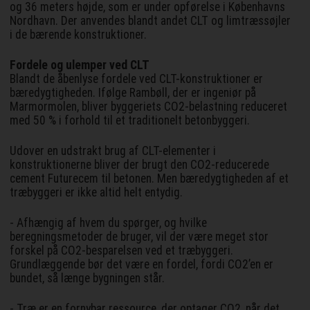
og 36 meters højde, som er under opførelse i Københavns
Nordhavn. Der anvendes blandt andet CLT og limtræssøjler
i de bærende konstruktioner.
Fordele og ulemper ved CLT
Blandt de åbenlyse fordele ved CLT-konstruktioner er
bæredygtigheden. Ifølge Rambøll, der er ingeniør på
Marmormolen, bliver byggeriets CO2-belastning reduceret
med 50 % i forhold til et traditionelt betonbyggeri.
Udover en udstrakt brug af CLT-elementer i
konstruktionerne bliver der brugt den CO2-reducerede
cement Futurecem til betonen. Men bæredygtigheden af et
træbyggeri er ikke altid helt entydig.
- Afhængig af hvem du spørger, og hvilke
beregningsmetoder de bruger, vil der være meget stor
forskel på CO2-besparelsen ved et træbyggeri.
Grundlæggende bør det være en fordel, fordi CO2’en er
bundet, så længe bygningen står.
- Træ er en fornybar ressource, der optager CO2, når det