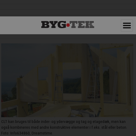
CLT kan bruges til både inder- og ydervægge og tag og etagedæk, men kan
også kombineres med andre konstruktive elementer i f.eks. stål eller beton.
Foto: Info634860, Dreamstime.