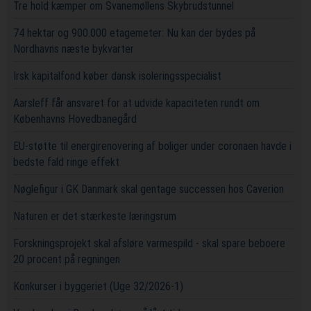
Tre hold kæmper om Svanemøllens Skybrudstunnel
74 hektar og 900.000 etagemeter: Nu kan der bydes på
Nordhavns næste bykvarter
Irsk kapitalfond køber dansk isoleringsspecialist
Aarsleff får ansvaret for at udvide kapaciteten rundt om
Københavns Hovedbanegård
EU-støtte til energirenovering af boliger under coronaen havde i
bedste fald ringe effekt
Nøglefigur i GK Danmark skal gentage successen hos Caverion
Naturen er det stærkeste læringsrum
Forskningsprojekt skal afsløre varmespild - skal spare beboere
20 procent på regningen
Konkurser i byggeriet (Uge 32/2026-1)