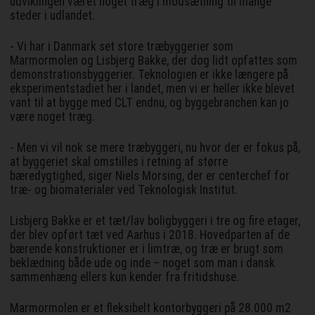
udviklingen været noget træg i modsætning til mange
steder i udlandet.
- Vi har i Danmark set store træbyggerier som
Marmormolen og Lisbjerg Bakke, der dog lidt opfattes som
demonstrationsbyggerier. Teknologien er ikke længere på
eksperimentstadiet her i landet, men vi er heller ikke blevet
vant til at bygge med CLT endnu, og byggebranchen kan jo
være noget træg.
- Men vi vil nok se mere træbyggeri, nu hvor der er fokus på,
at byggeriet skal omstilles i retning af større
bæredygtighed, siger Niels Morsing, der er centerchef for
træ- og biomaterialer ved Teknologisk Institut.
Lisbjerg Bakke er et tæt/lav boligbyggeri i tre og fire etager,
der blev opført tæt ved Aarhus i 2018. Hovedparten af de
bærende konstruktioner er i limtræ, og træ er brugt som
beklædning både ude og inde – noget som man i dansk
sammenhæng ellers kun kender fra fritidshuse.
Marmormolen er et fleksibelt kontorbyggeri på 28.000 m2