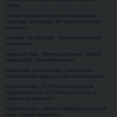
Danmark
Arbejder i forbindelse med delvis underjordiske bybaner –
Copenhagen - New Metroline, M5 Transportation System
København S
Snerydning – EU-Udbud 2026 - Vintertjeneste Kerteminde
Kommune
Broby
Rengøring af skoler – Marselisborg Gymnasium - Udbud af
Rengøring 2026 - Prækvalifikation
Aarhus
Anlægsarbejde: kørestrømsanlæg – Catenary system -
Electrification New railway across West Funen
København V
Ingeniørvirksomhed – PA-TPD.R003 Rammeaftale om
konsulentstøtte 2026, 2027, 2028 og 2029 til ’Pulje til
cykelprojekter’
København V
Ingeniørvirksomhed – 2090.R01 Totalrådgivning Nødspor E20
Korsør ­ Vemmelev
København V