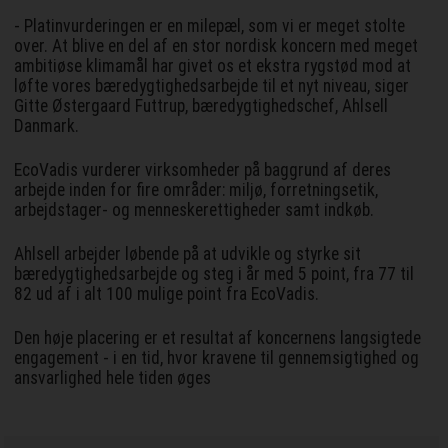
- Platinvurderingen er en milepæl, som vi er meget stolte
over. At blive en del af en stor nordisk koncern med meget
ambitiøse klimamål har givet os et ekstra rygstød mod at
løfte vores bæredygtighedsarbejde til et nyt niveau, siger
Gitte Østergaard Futtrup, bæredygtighedschef, Ahlsell
Danmark.
EcoVadis vurderer virksomheder på baggrund af deres
arbejde inden for fire områder: miljø, forretningsetik,
arbejdstager- og menneskerettigheder samt indkøb.
Ahlsell arbejder løbende på at udvikle og styrke sit
bæredygtighedsarbejde og steg i år med 5 point, fra 77 til
82 ud af i alt 100 mulige point fra EcoVadis.
Den høje placering er et resultat af koncernens langsigtede
engagement - i en tid, hvor kravene til gennemsigtighed og
ansvarlighed hele tiden øges