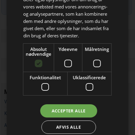
Læs mere om udsendelsestidspunkter og afmelding her
.
vores websted med vores annoncerings-
og analysepartnere, som kan kombinere
dem med andre oplysninger, som du har
Bliv opdateret hver dag
givet dem, eller som de har indsamlet fra
Få de vigtigste nyheder om
din brug af deres tjenester.
byggebranchen
Absolut
Ydeevne
Målretning
direkte i din indbakke
nødvendige
Funktionalitet
Uklassificerede
Mest læste
Vandværker i Randers kører på lånt tid
Jeg modtager allerede
ACCEPTER ALLE
Kaospilot skal skabe kreative arkitektledere i Aarhus
nyhedsbrevet
Aarsleff vinder energiprojekter til 3,7 milliarder kroner
AFVIS ALLE