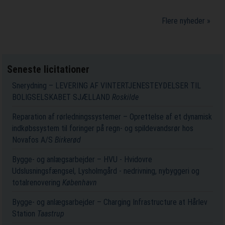
Flere nyheder »
Seneste licitationer
Snerydning – LEVERING AF VINTERTJENESTEYDELSER TIL
BOLIGSELSKABET SJÆLLAND
Roskilde
Reparation af rørledningssystemer – Oprettelse af et dynamisk
indkøbssystem til foringer på regn- og spildevandsrør hos
Novafos A/S
Birkerød
Bygge- og anlægsarbejder – HVU - Hvidovre
Udslusningsfængsel, Lysholmgård - nedrivning, nybyggeri og
totalrenovering
København
Bygge- og anlægsarbejder – Charging Infrastructure at Hårlev
Station
Taastrup