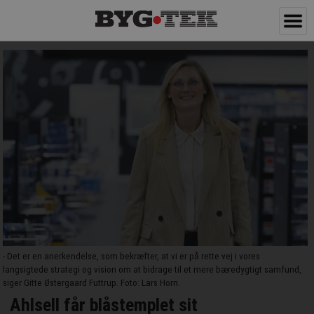
- Det er en anerkendelse, som bekræfter, at vi er på rette vej i vores
langsigtede strategi og vision om at bidrage til et mere bæredygtigt samfund,
siger Gitte Østergaard Futtrup. Foto: Lars Horn.
Ahlsell får blåstemplet sit