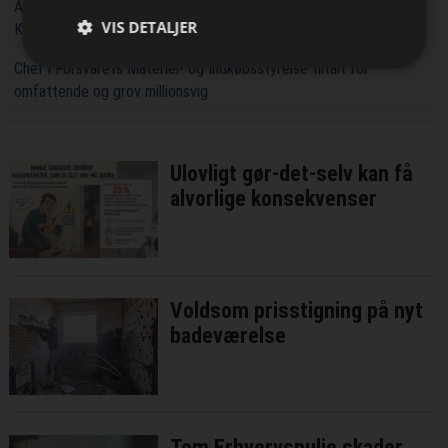
Aarsleff får ansvaret for at udvide kapaciteten rundt om
VIS DETALJER
Københavns Hovedbanegård
Chef i Forsvarets Materiel- og Indkøbsstyrelse tiltalt for
omfattende og grov millionsvig
Ulovligt gør-det-selv kan få
alvorlige konsekvenser
Voldsom prisstigning på nyt
badeværelse
Tom Erhvervspulje skader