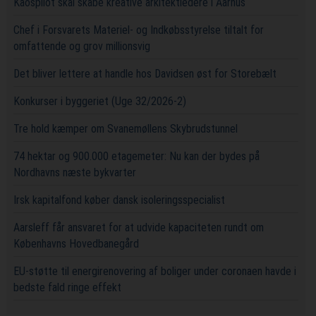
Kaospilot skal skabe kreative arkitektledere i Aarhus
Chef i Forsvarets Materiel- og Indkøbsstyrelse tiltalt for
omfattende og grov millionsvig
Det bliver lettere at handle hos Davidsen øst for Storebælt
Konkurser i byggeriet (Uge 32/2026-2)
Tre hold kæmper om Svanemøllens Skybrudstunnel
74 hektar og 900.000 etagemeter: Nu kan der bydes på
Nordhavns næste bykvarter
Irsk kapitalfond køber dansk isoleringsspecialist
Aarsleff får ansvaret for at udvide kapaciteten rundt om
Københavns Hovedbanegård
EU-støtte til energirenovering af boliger under coronaen havde i
bedste fald ringe effekt