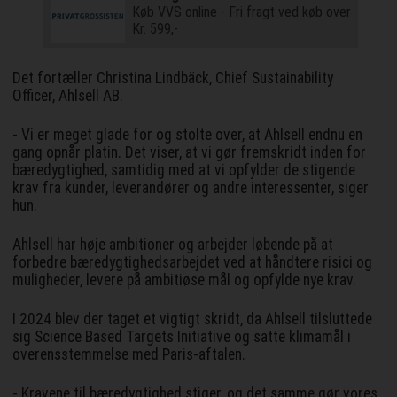
Køb VVS online - Fri fragt ved køb over
Kr. 599,-
Det fortæller Christina Lindbäck, Chief Sustainability
Officer, Ahlsell AB.
- Vi er meget glade for og stolte over, at Ahlsell endnu en
gang opnår platin. Det viser, at vi gør fremskridt inden for
bæredygtighed, samtidig med at vi opfylder de stigende
krav fra kunder, leverandører og andre interessenter, siger
hun.
Ahlsell har høje ambitioner og arbejder løbende på at
forbedre bæredygtighedsarbejdet ved at håndtere risici og
muligheder, levere på ambitiøse mål og opfylde nye krav.
I 2024 blev der taget et vigtigt skridt, da Ahlsell tilsluttede
sig Science Based Targets Initiative og satte klimamål i
overensstemmelse med Paris-aftalen.
- Kravene til bæredygtighed stiger, og det samme gør vores