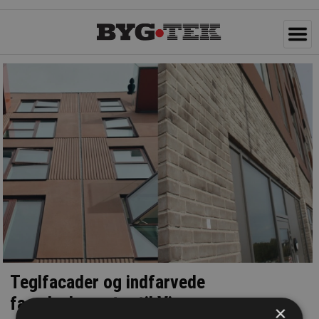
Teglfacader og indfarvede
facadeelementer til Vinge
×