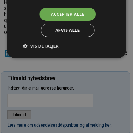
Har du et projekt med teglfacader, indfarvede facader eller
andre spændende elementfacader, så kontakt Spæncom
ACCEPTER ALLE
hurtigst muligt. De vægter nemlig partnerskaber med
gensidig, værdifuld viden om hinandens ønsker,
udfordringer og muligheder – de er den direkte vej til
AFVIS ALLE
optimale løsninger.
VIS DETALJER
LinkedIn
Del
20/1 2025
Tilmeld nyhedsbrev
Indtast din e-mail-adresse herunder.
Læs mere om udsendelsestidspunkter og afmelding her
.