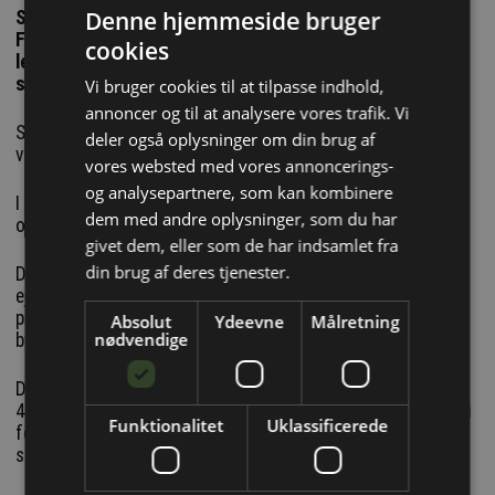
Denne hjemmeside bruger
SPONSORERET INDHOLD: Til stationsbyen Vinge i
Frederikssund kommune på Sjælland har Spæncom
cookies
leveret flotte lysebrune teglfacader med råhvide fuger
samt indfarvede rødbrune facader med noter
Vi bruger cookies til at tilpasse indhold,
annoncer og til at analysere vores trafik. Vi
Spæncom har også leveret huldæk, søjler, bjælker og
deler også oplysninger om din brug af
vægge.
vores websted med vores annoncerings-
og analysepartnere, som kan kombinere
I alt ca. 8000 ton betonelementer til entreprenøren Erhverv
dem med andre oplysninger, som du har
og Bolig Byg.
givet dem, eller som de har indsamlet fra
din brug af deres tjenester.
Det er Norconsult Arkitektur, som har tegnet byggeriet for
ejendomsudviklingsselskabet Innovater, der på flere
parceller umiddelbart syd for Vinge Station opførte
Absolut
Ydeevne
Målretning
nødvendige
bygningerne.
De indeholder bl.a. en Netto-butik på 1200 m2 i stueplan og
42 boliger fra 1. til 5. etage samt yderligere fem bygninger i
Funktionalitet
Uklassificerede
fem til syv etager med i alt 145 lejligheder og café i
stueplan.