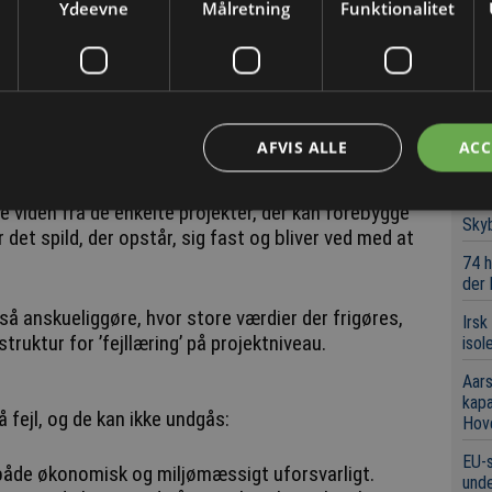
Ydeevne
Målretning
Funktionalitet
Chef
kan åbne for et meget stort indtjeningspotentiale
Indk
ye Rasmussen.
grov
Det 
for 
hvert år koster milliarder af kroner, fordi branchen
AFVIS ALLE
ACC
cessen.
Konk
Tre
 viden fra de enkelte projekter, der kan forebygge
Sky
 det spild, der opstår, sig fast og bliver ved med at
74 h
der
å anskueliggøre, hvor store værdier der frigøres,
Irsk
truktur for ’fejllæring’ på projektniveau.
isol
Aars
kap
å fejl, og de kan ikke undgås:
Hov
EU-s
både økonomisk og miljømæssigt uforsvarligt.
unde