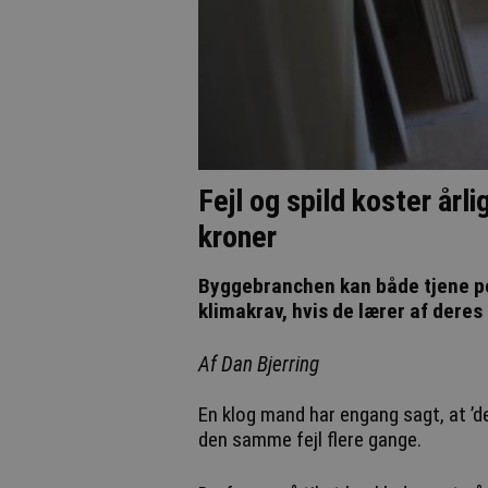
Fejl og spild koster årl
kroner
Byggebranchen kan både tjene p
klimakrav, hvis de lærer af deres 
Af Dan Bjerring
En klog mand har engang sagt, at ’d
den samme fejl flere gange.