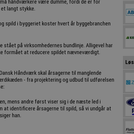
så må håndværkere være dumme, fordi de er for
r et langt stykke.
 og spild i byggeriet koster hvert år byggebranchen
ve stået på virksomhedernes bundlinje. Alligevel har
ke formået at reducere spildet nævneværdigt.
Løs
a Dansk Håndværk skal årsagerne til manglende
værdikæden - fra projektering og udbud til udførelsen
e:
en, mens andre først viser sig i de næste led i
at identificere årsagerne til spild, så vi undgår at
siger han.