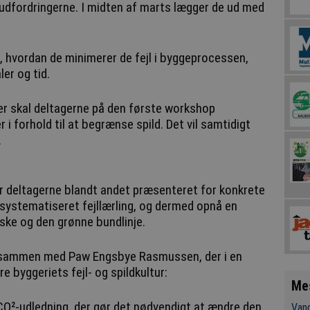
udfordringerne. I midten af marts lægger de ud med
 hvordan de minimerer de fejl i byggeprocessen,
ler og tid.
er skal deltagerne på den første workshop
r i forhold til at begrænse spild. Det vil samtidigt
.
r deltagerne blandt andet præsenteret for konkrete
 systematiseret fejllærling, og dermed opnå en
ske og den grønne bundlinje.
t sammen med Paw Engsbye Rasmussen, der i en
 byggeriets fejl- og spildkultur:
Me
CO²-udledning, der gør det nødvendigt at ændre den
Vand