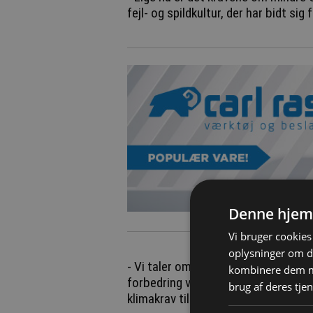
fejl- og spildkultur, der har bidt sig
Denne hjem
Vi bruger cookies 
oplysninger om d
- Vi taler om et spild på mellem 10
kombinere dem me
forbedring vil ikke alene været et 
brug af deres tjen
klimakrav til byggeriet.