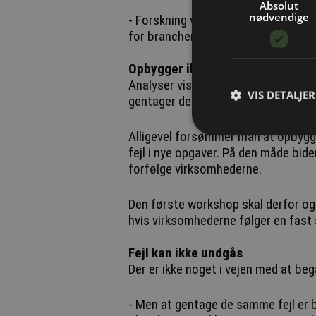
Absolut
nødvendige
- Forskning viser, at det samtidigt 
for branchen, forklarer Paw Engsb
Opbygger ikke viden
Analyser viser, at spild i byggeriet 
VIS DETALJER
gentager de samme fejl i byggepro
Alligevel forsømmer man at opbygge
fejl i nye opgaver. På den måde bider
forfølge virksomhederne.
Den første workshop skal derfor ogs
hvis virksomhederne følger en fast s
Fejl kan ikke undgås
Der er ikke noget i vejen med at beg
- Men at gentage de samme fejl er 