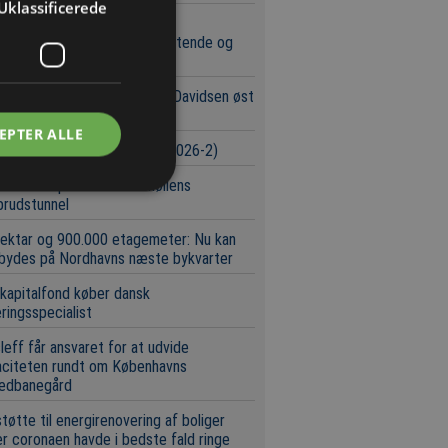
Uklassificerede
 i Forsvarets Materiel- og
øbsstyrelse tiltalt for omfattende og
 millionsvig
bliver lettere at handle hos Davidsen øst
Storebælt
EPTER ALLE
urser i byggeriet (Uge 32/2026-2)
 hold kæmper om Svanemøllens
brudstunnel
ektar og 900.000 etagemeter: Nu kan
 bydes på Nordhavns næste bykvarter
 kapitalfond køber dansk
eringsspecialist
leff får ansvaret for at udvide
aciteten rundt om Københavns
edbanegård
tøtte til energirenovering af boliger
r coronaen havde i bedste fald ringe