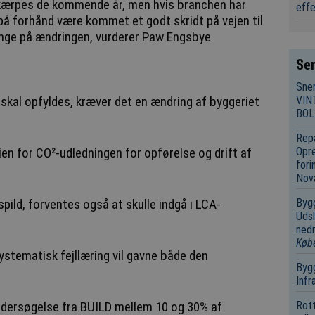
kærpes de kommende år, men hvis branchen har
eff
vi på forhånd være kommet et godt skridt på vejen til
enge på ændringen, vurderer Paw Engsbye
Sen
Sne
 skal opfyldes, kræver det en ændring af byggeriet
VIN
BOL
Repa
n for CO²-udledningen for opførelse og drift af
Opre
fori
Nov
 spild, forventes også at skulle indgå i LCA-
Bygg
Udsl
nedr
Køb
systematisk fejllæring vil gavne både den
Bygg
Infr
 undersøgelse fra BUILD mellem 10 og 30% af
Rot