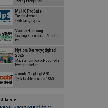
1997 | Prisgaranti
Mul10 ProSafe
Tagdækkernes
faldsikringssystem
Varebil-Leasing
Leasing af varebiler. Altid fri
km.
Nyt om Bæredygtighed 1-
2026
Magasin om bæredygtighed i
byggebranchen
Jacobi Tagtegl A/S
Tysk kvalitets siden 1860!
st læste
værker i Randers kører på lånt tid