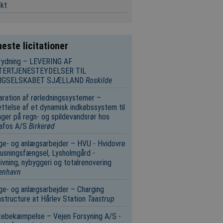
ekt
este licitationer
rydning – LEVERING AF
TERTJENESTEYDELSER TIL
IGSELSKABET SJÆLLAND
Roskilde
ration af rørledningssystemer –
ttelse af et dynamisk indkøbssystem til
nger på regn- og spildevandsrør hos
afos A/S
Birkerød
e- og anlægsarbejder – HVU - Hvidovre
usningsfængsel, Lysholmgård -
ivning, nybyggeri og totalrenovering
enhavn
e- og anlægsarbejder – Charging
astructure at Hårlev Station
Taastrup
tebekæmpelse – Vejen Forsyning A/S -