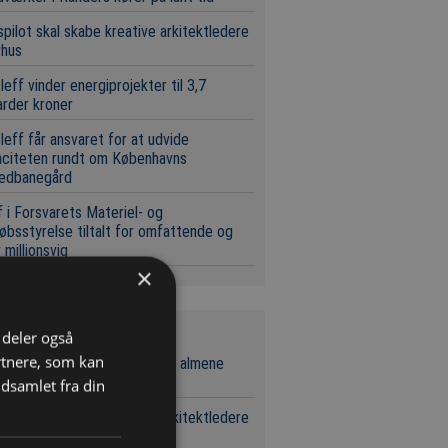
pilot skal skabe kreative arkitektledere
rhus
leff vinder energiprojekter til 3,7
iarder kroner
leff får ansvaret for at udvide
aciteten rundt om Københavns
edbanegård
 i Forsvarets Materiel- og
øbsstyrelse tiltalt for omfattende og
 millionsvig
×
neste nyheder
i deler også
rtnere, som kan
l entreprenør skal bygge 30 almene
ger i Bramming
dsamlet fra din
pilot skal skabe kreative arkitektledere
rhus