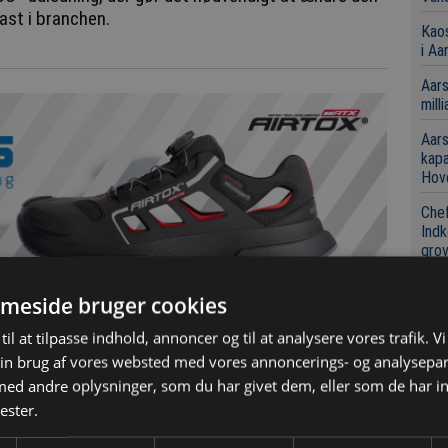
 fast i branchen.
Kaos
i Aa
Aars
mill
Aars
kap
Hov
Chef
Indk
grov
meside bruger cookies
Se
til at tilpasse indhold, annoncer og til at analysere vores trafik. V
in brug af vores websted med vores annoncerings- og analysepa
Loka
 - og 30 procent af branchens omsætning, så en
boli
d andre oplysninger, som du har givet dem, eller som de har in
godt skridt på vejen for at opfylde det kommende
ester.
Kaos
i Aa