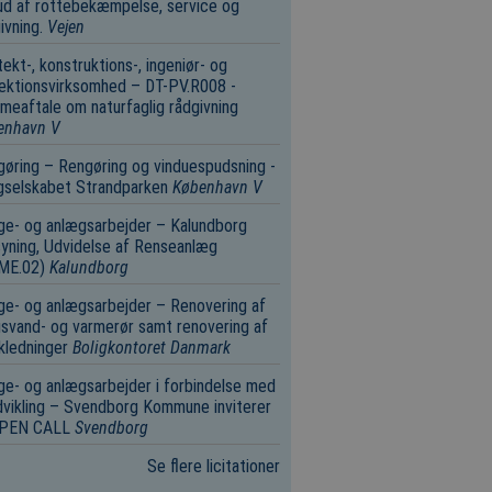
d af rottebekæmpelse, service og
ivning.
Vejen
tekt-, konstruktions-, ingeniør- og
ektionsvirksomhed – DT-PV.R008 -
eaftale om naturfaglig rådgivning
enhavn V
øring – Rengøring og vinduespudsning -
gselskabet Strandparken
København V
e- og anlægsarbejder – Kalundborg
yning, Udvidelse af Renseanlæg
.ME.02)
Kalundborg
e- og anlægsarbejder – Renovering af
svand- og varmerør samt renovering af
kledninger
Boligkontoret Danmark
e- og anlægsarbejder i forbindelse med
vikling – Svendborg Kommune inviterer
 OPEN CALL
Svendborg
Se flere licitationer