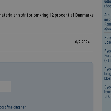
udbu
rådg
materialer står for omkring 12 procent af Danmarks
Arki
insp
Ramm
Køb
Reng
6/2 2024
Boli
Bygg
Fors
(F1
Bygg
brug
kloa
Bygg
byud
til
og afmelding her
.