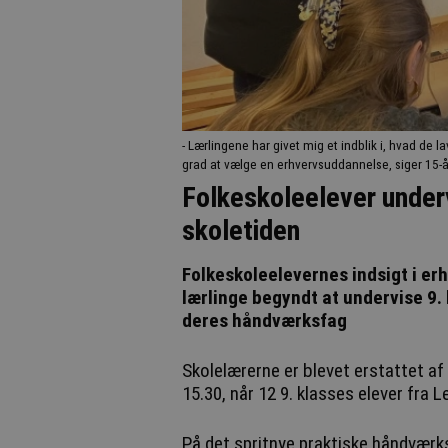
- Lærlingene har givet mig et indblik i, hvad de 
grad at vælge en erhvervsuddannelse, siger 15-å
Folkeskoleelever underv
skoletiden
Folkeskoleelevernes indsigt i er
lærlinge begyndt at undervise 9.
deres håndværksfag
Skolelærerne er blevet erstattet af 
15.30, når 12 9. klasses elever fra 
På det spritnye praktiske håndværks