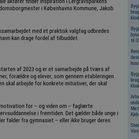
kale aktører finder inspiration i Lergravsparkens
Bygg
 Ungdomsborgmester i Københavns Kommune, Jakob
brug
kloa
Bygg
ssamarbejdet med et praktisk valgfag udbredes
byud
havn kan drage fordel af tilbuddet.
til
Reng
desi
hus
starten af 2023 og er et samarbejde på tværs af
Bygg
ioner, forældre og elever, som gennem etableringen
brug
skal arbejde for konkrete initiativer, der skal
kloa
Arbe
unde
motivation for – og viden om – faglærte
Metr
vervsuddannelse i fremtiden. Det gælder både unge i
Køb
er falder fra gymnasiet – eller ikke bruger deres
Sne
Vin