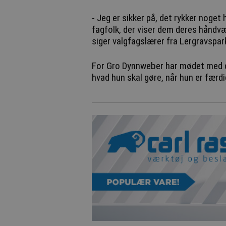
- Jeg er sikker på, det rykker noge
fagfolk, der viser dem deres håndvær
siger valgfagslærer fra Lergravspa
For Gro Dynnweber har mødet med de
hvad hun skal gøre, når hun er færd