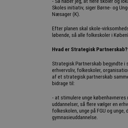
- Så håber jeg, at flere skoler og lo
Skoles initiativ, siger Børne- og
Næsager (K).
Efter planen skal skole-virksomhed
løbende, så alle folkeskoler i Køben
Hvad er Strategisk Partnerskab?
Strategisk Partnerskab begyndte i 
erhvervsliv, folkeskoler, organisat
af et strategisk partnerskab sammen 
bidrage til:
- at stimulere unge københavneres 
uddannelser, så flere vælger en erh
folkeskolen, unge på FGU og unge, d
gymnasieuddannelse.