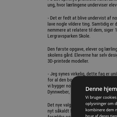
ung, hvor lærlingene underviser ele
- Det er fedt at blive undervist af 
lave nogle vildere ting. Samtidig er 
nemmere at relatere til dem, siger 1
Lergravsparken Skole.
Den første opgave, elever og lærlinge
skolens gård. Eleverne har selv desi
3D-printede modeller.
- Jeg synes virkelig, dette fag er u
for al den boglige undervisning, vi el
vi bygger noget til skolen, som alle 
Denne hjem
Dynnweber, der går i 9.D.
Vi bruger cookies 
oplysninger om d
Det nye valgfag ‘Byggebiksen’ på Ler
kombinere dem me
nyt såkaldt Strategisk Partnerskab, 
brug af deres tjen
forældre og elever samarbejder på tv