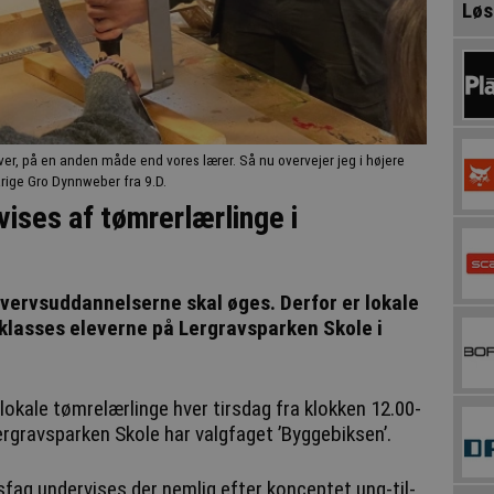
Løs
laver, på en anden måde end vores lærer. Så nu overvejer jeg i højere
rige Gro Dynnweber fra 9.D.
ises af tømrerlærlinge i
hvervsuddannelserne skal øges. Derfor er lokale
 klasses eleverne på Lergravsparken Skole i
lokale tømrelærlinge hver tirsdag fra klokken 12.00-
Lergravsparken Skole har valgfaget ’Byggebiksen’.
fag undervises der nemlig efter konceptet ung-til-