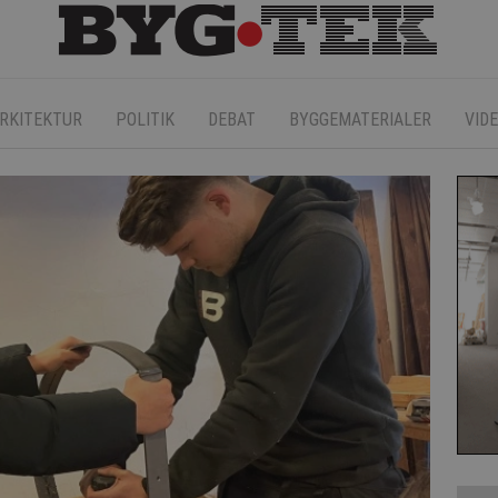
RKITEKTUR
POLITIK
DEBAT
BYGGEMATERIALER
VID