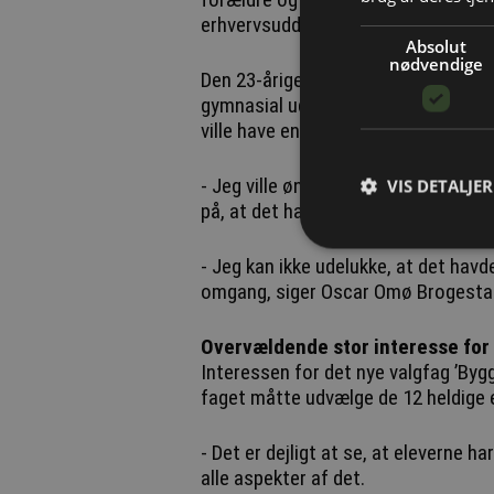
erhvervsuddannelse, har søsat.
Absolut
nødvendige
Den 23-årige tømrelærling fra bygg
gymnasial uddannelse efter folkesko
ville have en erhvervsuddannelse.
- Jeg ville ønske, at jeg havde haft s
VIS DETALJER
på, at det havde åbnet mine øjne fo
- Jeg kan ikke udelukke, at det hav
omgang, siger Oscar Omø Brogestarc
Overvældende stor interesse for 
Interessen for det nye valgfag ’Byg
faget måtte udvælge de 12 heldige 
- Det er dejligt at se, at eleverne h
alle aspekter af det.