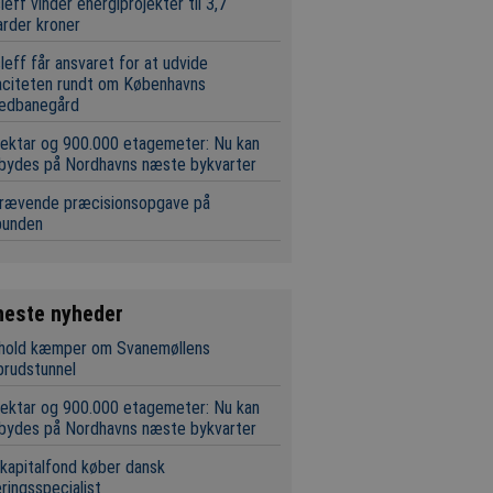
leff vinder energiprojekter til 3,7
iarder kroner
leff får ansvaret for at udvide
aciteten rundt om Københavns
edbanegård
ektar og 900.000 etagemeter: Nu kan
 bydes på Nordhavns næste bykvarter
krævende præcisionsopgave på
bunden
neste nyheder
 hold kæmper om Svanemøllens
brudstunnel
ektar og 900.000 etagemeter: Nu kan
 bydes på Nordhavns næste bykvarter
 kapitalfond køber dansk
eringsspecialist