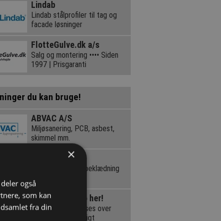
Lindab
Lindab stålprofiler til tag og
facade løsninger
FlotteGulve.dk a/s
Salg og montering •••• Siden
1997 | Prisgaranti
ninger du kan bruge!
ABVAC A/S
Miljøsanering, PCB, asbest,
skimmel mm.
×
Kjellerup AS
Færdigmalet Træbeklædning
i deler også
rtnere, som kan
Få navn og logo her!
dsamlet fra din
Denne annonce vises over
200.000 gange årligt