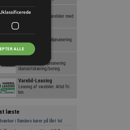
Kassebil.dk
Uklassificerede
Online leasing af varebiler med
ét klik.
P.Olesen A/S
Nedbrydning og Miljøsanering
EPTER ALLE
CE Nielsen ApS
Nedbrydning miljøsanering
diamantskæring/boring
Varebil-Leasing
Leasing af varebiler. Altid fri
km.
st læste
værker i Randers kører på lånt tid