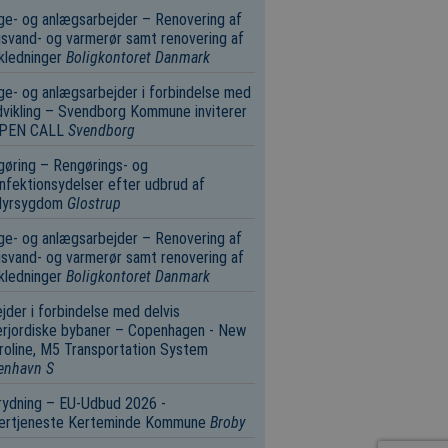
e- og anlægsarbejder – Renovering af
svand- og varmerør samt renovering af
kledninger
Boligkontoret Danmark
e- og anlægsarbejder i forbindelse med
vikling – Svendborg Kommune inviterer
 OPEN CALL
Svendborg
øring – Rengørings- og
nfektionsydelser efter udbrud af
dyrsygdom
Glostrup
e- og anlægsarbejder – Renovering af
svand- og varmerør samt renovering af
kledninger
Boligkontoret Danmark
jder i forbindelse med delvis
rjordiske bybaner – Copenhagen - New
oline, M5 Transportation System
enhavn S
rydning – EU-Udbud 2026 -
tertjeneste Kerteminde Kommune
Broby