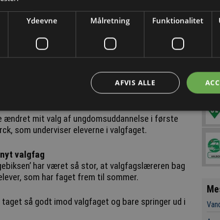
Ydeevne
Målretning
Funktionalitet
efirmaet ’Byens’, Oscar Omø Brogestarck, tog en
len og fandt først derefter ud af, at han hellere
ådan et valgfag, da jeg gik i folkeskole. Jeg er sikker
AFVIS ALLE
ACC
r, hvad en erhvervsuddannelse går ud på.
de ændret mit valg af ungdomsuddannelse i første
k, som underviser eleverne i valgfaget.
nyt valgfag
gebiksen’ har været så stor, at valgfagslæreren bag
elever, som har faget frem til sommer.
Me
ar taget så godt imod valgfaget og bare springer ud i
Vand