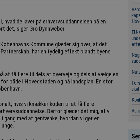
Aars
kap
ik i, hvad de laver på erhvervsuddannelsen på en
Hov
rt det, siger Gro Dynnweber.
EU-s
unde
Københavns Kommune glæder sig over, at det
eff
Partnerskab, har en tydelig effekt blandt byens
Nøgl
suc
Natu
 at få flere til dels at overveje og dels at vælge en
 for både i Hovedstaden og på landsplan. En stor
Fors
København.
skal
Konk
nalt, hvis vi knækker koden til at få flere
rhvervsuddannelse. Derfor glæder det mig, at vi
Vand
 i gang med at gentænke, hvordan vi gør en
 unge.
Sen