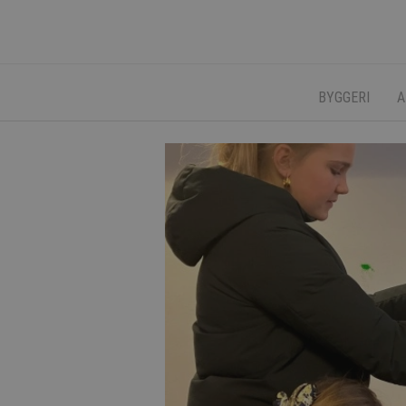
BYGGERI
A