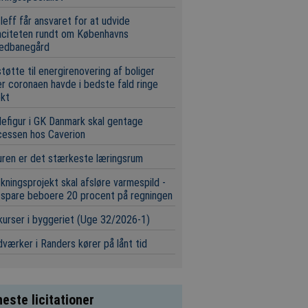
leff får ansvaret for at udvide
aciteten rundt om Københavns
edbanegård
tøtte til energirenovering af boliger
r coronaen havde i bedste fald ringe
ekt
efigur i GK Danmark skal gentage
cessen hos Caverion
ren er det stærkeste læringsrum
kningsprojekt skal afsløre varmespild -
 spare beboere 20 procent på regningen
urser i byggeriet (Uge 32/2026-1)
værker i Randers kører på lånt tid
este licitationer