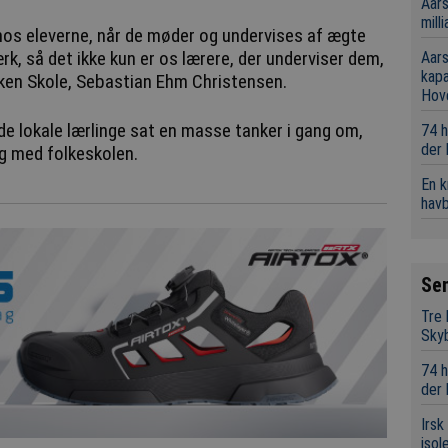
Aars
mill
t hos eleverne, når de møder og undervises af ægte
k, så det ikke kun er os lærere, der underviser dem,
Aars
kap
rken Skole, Sebastian Ehm Christensen.
Hov
 lokale lærlinge sat en masse tanker i gang om,
74 h
der
ig med folkeskolen.
En 
hav
Se
Tre
Sky
74 h
der
Irsk
isol