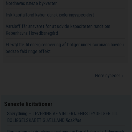
Nordhavns næste bykvarter
Irsk kapitalfond køber dansk isoleringsspecialist
Aarsleff får ansvaret for at udvide kapaciteten rundt om
Københavns Hovedbanegård
EU-støtte til energirenovering af boliger under coronaen havde i
bedste fald ringe effekt
Flere nyheder »
Seneste licitationer
Snerydning – LEVERING AF VINTERTJENESTEYDELSER TIL
BOLIGSELSKABET SJÆLLAND
Roskilde
Reparation af rørledningssystemer – Oprettelse af et dynamisk