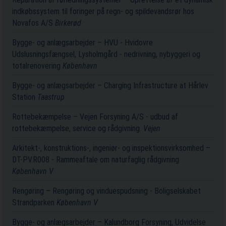
indkøbssystem til foringer på regn- og spildevandsrør hos
Novafos A/S
Birkerød
Bygge- og anlægsarbejder – HVU - Hvidovre
Udslusningsfængsel, Lysholmgård - nedrivning, nybyggeri og
totalrenovering
København
Bygge- og anlægsarbejder – Charging Infrastructure at Hårlev
Station
Taastrup
Rottebekæmpelse – Vejen Forsyning A/S - udbud af
rottebekæmpelse, service og rådgivning.
Vejen
Arkitekt-, konstruktions-, ingeniør- og inspektionsvirksomhed –
DT-PV.R008 - Rammeaftale om naturfaglig rådgivning
København V
Rengøring – Rengøring og vinduespudsning - Boligselskabet
Strandparken
København V
Bygge- og anlægsarbejder – Kalundborg Forsyning, Udvidelse