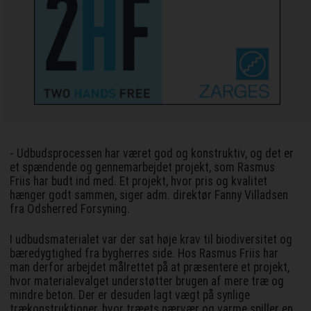
- Udbudsprocessen har været god og konstruktiv, og det er
et spændende og gennemarbejdet projekt, som Rasmus
Friis har budt ind med. Et projekt, hvor pris og kvalitet
hænger godt sammen, siger adm. direktør Fanny Villadsen
fra Odsherred Forsyning.
I udbudsmaterialet var der sat høje krav til biodiversitet og
bæredygtighed fra bygherres side. Hos Rasmus Friis har
man derfor arbejdet målrettet på at præsentere et projekt,
hvor materialevalget understøtter brugen af mere træ og
mindre beton. Der er desuden lagt vægt på synlige
trækonstruktioner, hvor træets nærvær og varme spiller en