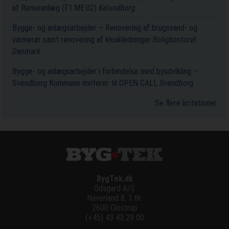
af Renseanlæg (F1.ME.02)
Kalundborg
Bygge- og anlægsarbejder – Renovering af brugsvand- og
varmerør samt renovering af kloakledninger
Boligkontoret
Danmark
Bygge- og anlægsarbejder i forbindelse med byudvikling –
Svendborg Kommune inviterer til OPEN CALL
Svendborg
Se flere licitationer
BygTek.dk
Odsgard A/S
Naverland 8, 1.th.
2600 Glostrup
(+45) 43 43 29 00