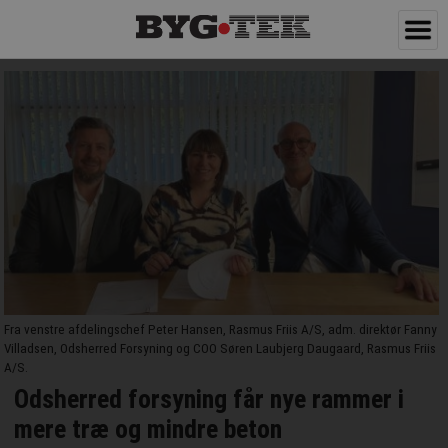
Fra venstre afdelingschef Peter Hansen, Rasmus Friis A/S, adm. direktør Fanny
Villadsen, Odsherred Forsyning og COO Søren Laubjerg Daugaard, Rasmus Friis
A/S.
Odsherred forsyning får nye rammer i
mere træ og mindre beton