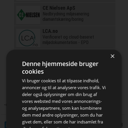
CE Nielsen ApS
Nedbrydning miljøsanering
diamantskæring/boring
LCA.no
Verificeret og cloud-baseret
miljødokumentation - EPD
Rejnstrup Gravekasser
×
Sikre udgravninger med gravekasser
Denne hjemmeside bruger
cookies
Vejletrappen
Vi bruger cookies til at tilpasse indhold,
Individuelle trætrapper siden 1972.
annoncer og til at analysere vores trafik. Vi
Smukt og funktionelt dansk design.
deler også oplysninger om din brug af
vores websted med vores annoncerings-
-dc
og analysepartnere, som kan kombinere
Bliv opdateret hver dag
dem med andre oplysninger, som du har
givet dem, eller som de har indsamlet fra
LinkedIn
Del
Få de vigtigste nyheder om
11/10 2023