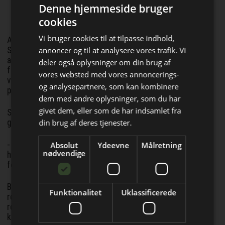
Køb VVS online - Fri fragt ved køb over
Denne hjemmeside bruger
Kr. 599,-
cookies
Vi bruger cookies til at tilpasse indhold,
Anvendelsen af sojaolie er et eksempel på denne tilgang.
annoncer og til at analysere vores trafik. Vi
Soja dyrkes primært for proteinet, som blandt andet
anvendes i dyrefoder. Den olie, der er tilbage, kan bruges til
deler også oplysninger om din brug af
fremstilling af blødgørere – en vigtig komponent i
vores websted med vores annoncerings-
vinylgulve, som traditionelt har været baseret på
og analysepartnere, som kan kombinere
petrokemiske råvarer.
Bliv opdateret hver dag
dem med andre oplysninger, som du har
givet dem, eller som de har indsamlet fra
Samtidig var det afgørende, at ændringen ikke gik ud over
Få de vigtigste nyheder om
din brug af deres tjenester.
gulvenes egenskaber eller mulighederne for genanvendelse.
byggebranchen
- Produktet skulle fungere præcis som tidligere. Det skulle
Absolut
Ydeevne
Målretning
direkte i din indbakke
nødvendige
have samme levetid, de samme tekniske egenskaber og
fortsat kunne genanvendes fuldt ud, siger Caroline Maitre.
Biobaserede råvarer er en del af Gerflors strategi for at
Funktionalitet
Uklassificerede
reducere CO2-udledninger og forbruget af jomfruelige
ressourcer. Den anden del handler om at holde materialer i
kredsløb så længe som muligt.