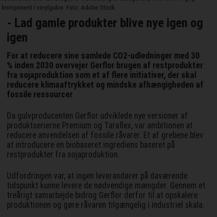
komponent i vinylgulve. Foto: Adobe Stock.
- Lad gamle produkter blive nye igen og
igen
For at reducere sine samlede CO2-udledninger med 30
% inden 2030 overvejer Gerflor brugen af restprodukter
fra sojaproduktion som et af flere initiativer, der skal
reducere klimaaftrykket og mindske afhængigheden af
fossile ressourcer
Da gulvproducenten Gerflor udviklede nye versioner af
produktserierne Premium og Taraflex, var ambitionen at
reducere anvendelsen af fossile råvarer. Et af grebene blev
at introducere en biobaseret ingrediens baseret på
restprodukter fra sojaproduktion.
Udfordringen var, at ingen leverandører på daværende
tidspunkt kunne levere de nødvendige mængder. Gennem et
treårigt samarbejde bidrog Gerflor derfor til at opskalere
produktionen og gøre råvaren tilgængelig i industriel skala.