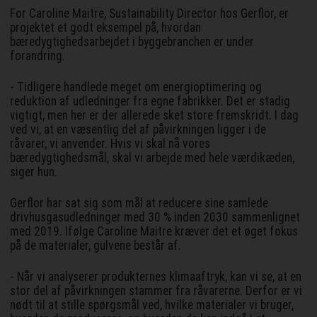
For Caroline Maitre, Sustainability Director hos Gerflor, er
projektet et godt eksempel på, hvordan
bæredygtighedsarbejdet i byggebranchen er under
forandring.
- Tidligere handlede meget om energioptimering og
reduktion af udledninger fra egne fabrikker. Det er stadig
vigtigt, men her er der allerede sket store fremskridt. I dag
ved vi, at en væsentlig del af påvirkningen ligger i de
råvarer, vi anvender. Hvis vi skal nå vores
bæredygtighedsmål, skal vi arbejde med hele værdikæden,
siger hun.
Gerflor har sat sig som mål at reducere sine samlede
drivhusgasudledninger med 30 % inden 2030 sammenlignet
med 2019. Ifølge Caroline Maitre kræver det et øget fokus
på de materialer, gulvene består af.
- Når vi analyserer produkternes klimaaftryk, kan vi se, at en
stor del af påvirkningen stammer fra råvarerne. Derfor er vi
nødt til at stille spørgsmål ved, hvilke materialer vi bruger,