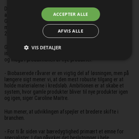
Derfor arbejder virksomheden målrettet på at øge andelen
Jeg modtager allerede
ACCEPTER ALLE
af genanvendte materialer i sine produkter. I dag består
nyhedsbrevet
Gerflors vinylgulve i gennemsnit af 23 % genanvendt
materiale, og ambitionen er at øge andelen til 30 % inden
AFVIS ALLE
2030.
Gennem programmet Second Life indsamler Gerflor
VIS DETALJER
installationsrester og udtjente gulve, som kan forarbejdes
og indgå i produktionen af nye produkter.
- Biobaserede råvarer er en vigtig del af løsningen, men på
længere sigt mener vi, at den mest robuste tilgang er at
holde materialerne i kredsløb. Ambitionen er at skabe et
system, hvor gamle produkter bliver til nye produkter igen
og igen, siger Caroline Maitre.
Hun mener, at udviklingen afspejler et bredere skifte i
branchen.
- For ti år siden var bæredygtighed primært et emne for
specialister. I dag påvirker det beslutninger i hele