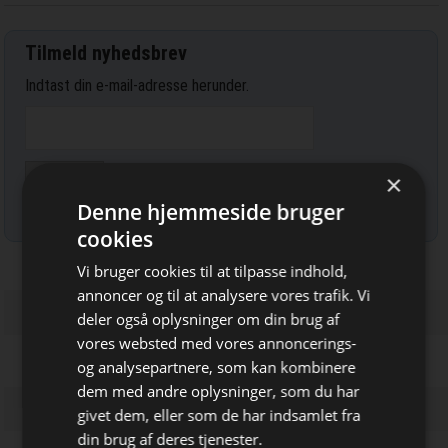
Tilmeld nyhedsbrev
Indtast din e-mail-adresse herunder.
×
Denne hjemmeside bruger
Læs mere om udsendelsestidspunkter og afmelding her
.
cookies
Vi bruger cookies til at tilpasse indhold,
annoncer og til at analysere vores trafik. Vi
deler også oplysninger om din brug af
vores websted med vores annoncerings-
og analysepartnere, som kan kombinere
dem med andre oplysninger, som du har
Bliv opdateret hver dag
givet dem, eller som de har indsamlet fra
Få de vigtigste nyheder om
din brug af deres tjenester.