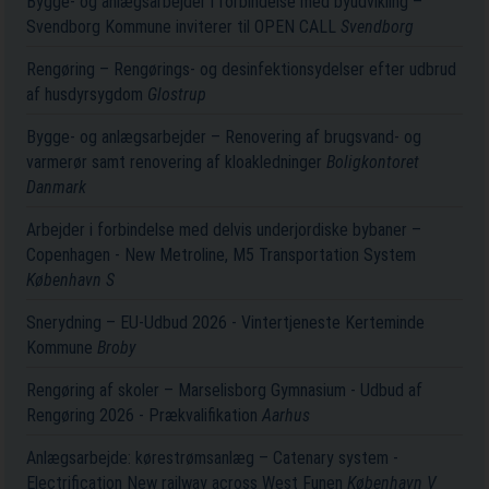
Bygge- og anlægsarbejder i forbindelse med byudvikling –
Svendborg Kommune inviterer til OPEN CALL
Svendborg
Rengøring – Rengørings- og desinfektionsydelser efter udbrud
af husdyrsygdom
Glostrup
Bygge- og anlægsarbejder – Renovering af brugsvand- og
varmerør samt renovering af kloakledninger
Boligkontoret
Danmark
Arbejder i forbindelse med delvis underjordiske bybaner –
Copenhagen - New Metroline, M5 Transportation System
København S
Snerydning – EU-Udbud 2026 - Vintertjeneste Kerteminde
Kommune
Broby
Rengøring af skoler – Marselisborg Gymnasium - Udbud af
Rengøring 2026 - Prækvalifikation
Aarhus
Anlægsarbejde: kørestrømsanlæg – Catenary system -
Electrification New railway across West Funen
København V