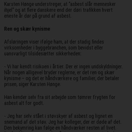
Karsten Hønge understreger, at "asbest slår mennesker
ihjel" og at flere danskere end der døri trafikken hvert
eneste år dør på grund af asbest.
Ren og skær kynisme
Afsløringen viser ifølge ham, at der stadig findes
virksomheder i byggebranchen, som bevidst eller
uansvarligt tilsidesætter sikkerheden:
- Vi har kendt risikoen i årtier. Der er ingen undskyldninger.
Når nogen alligevel bryder reglerne, er det ren og skær
kynisme – og det er håndværkere og familier, der betaler
prisen, siger Karsten Hønge.
Han kender selv fra sit arbejde som tømrer frygten for
asbest alt for godt.
- Jeg har selv stået i støvskyer af asbest og lignet en
snemand af det støv. Jeg har kolleger, der er døde af det.
Den bekymring kan følge en håndværker resten af livet.