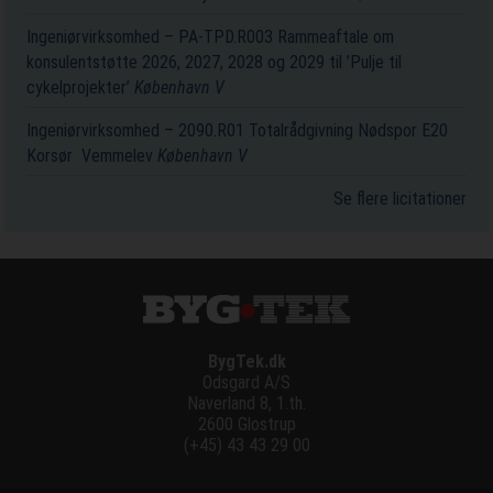
Ingeniørvirksomhed – PA-TPD.R003 Rammeaftale om
konsulentstøtte 2026, 2027, 2028 og 2029 til ’Pulje til
cykelprojekter’
København V
Ingeniørvirksomhed – 2090.R01 Totalrådgivning Nødspor E20
Korsør ­ Vemmelev
København V
Se flere licitationer
BygTek.dk
Odsgard A/S
Naverland 8, 1.th.
2600 Glostrup
(+45) 43 43 29 00