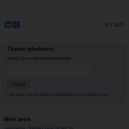
LinkedIn
Del
5/3 2025
Tilmeld nyhedsbrev
Indtast din e-mail-adresse herunder.
Læs mere om udsendelsestidspunkter og afmelding her
.
Mest læste
Vandværker i Randers kører på lånt tid