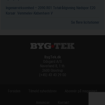
Ingeniørvirksomhed – 2090.R01 Totalrådgivning Nødspor E20
Korsør ­ Vemmelev
København V
Se flere licitationer
BygTek.dk
Odsgard A/S
Naverland 8, 1.th.
2600 Glostrup
(+45) 43 43 29 00
Forsiden
Tilmeld nyhedsbrev
Abonnér på magasinet
Annoncer
Kontakt