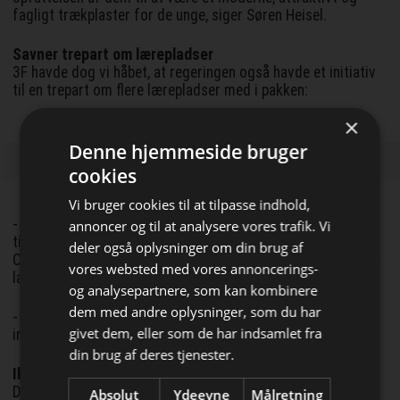
fagligt trækplaster for de unge, siger Søren Heisel.
Savner trepart om lærepladser
3F havde dog vi håbet, at regeringen også havde et initiativ
til en trepart om flere lærepladser med i pakken:
×
Denne hjemmeside bruger
cookies
Vi bruger cookies til at tilpasse indhold,
- Manglen på lærepladser er nemlig også en del af årsagen
annoncer og til at analysere vores trafik. Vi
til det nuværende høje frafald på erhvervsuddannelserne.
deler også oplysninger om din brug af
Og vi når på ingen måde vores fælles aftale om mange flere
vores websted med vores annoncerings-
lærepladser som det ser ud nu.
og analysepartnere, som kan kombinere
Bliv opdateret hver dag
dem med andre oplysninger, som du har
- Vi håber, at regeringen følger udspillet op med en
givet dem, eller som de har indsamlet fra
invitation til en trepart om lærepladser, siger Søren Heisel.’
Få de vigtigste nyheder om
din brug af deres tjenester.
byggebranchen
Ikke bare smøre leverpostejen tyndt ud
Der er også opbakning til forslaget fra arbejdsgiverne i
Absolut
Ydeevne
Målretning