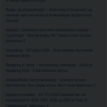
af husdyrsygdom
Glostrup
Bygge- og anlægsarbejder – Renovering af brugsvand- og
varmerør samt renovering af kloakledninger
Boligkontoret
Danmark
Arbejder i forbindelse med delvis underjordiske bybaner –
Copenhagen - New Metroline, M5 Transportation System
København S
Snerydning – EU-Udbud 2026 - Vintertjeneste Kerteminde
Kommune
Broby
Rengøring af skoler – Marselisborg Gymnasium - Udbud af
Rengøring 2026 - Prækvalifikation
Aarhus
Anlægsarbejde: kørestrømsanlæg – Catenary system -
Electrification New railway across West Funen
København V
Ingeniørvirksomhed – PA-TPD.R003 Rammeaftale om
konsulentstøtte 2026, 2027, 2028 og 2029 til ’Pulje til
cykelprojekter’
København V