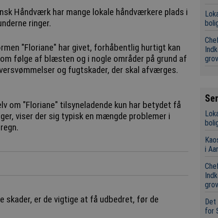
Dansk Håndværk har mange lokale håndværkere plads i
Loka
underne ringer.
boli
Chef
rmen "Floriane" har givet, forhåbentlig hurtigt kan
Indk
som følge af blæsten og i nogle områder på grund af
grov
versvømmelser og fugtskader, der skal afværges.
Se
lv om "Floriane" tilsyneladende kun har betydet få
Loka
r, viser der sig typisk en mængde problemer i
boli
regn.
Kaos
i Aa
Chef
Indk
grov
 skader, er de vigtige at få udbedret, før de
Det 
for 