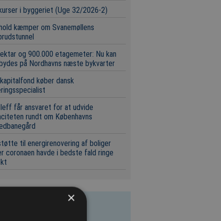
urser i byggeriet (Uge 32/2026-2)
 hold kæmper om Svanemøllens
brudstunnel
ektar og 900.000 etagemeter: Nu kan
 bydes på Nordhavns næste bykvarter
 kapitalfond køber dansk
eringsspecialist
leff får ansvaret for at udvide
aciteten rundt om Københavns
edbanegård
tøtte til energirenovering af boliger
r coronaen havde i bedste fald ringe
ekt
×
este licitationer
rydning – LEVERING AF