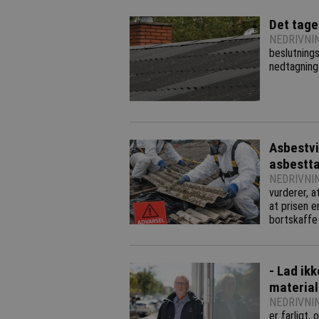
Det tage
NEDRIVNI
beslutnings
nedtagning
Asbestvi
asbestt
NEDRIVNI
vurderer, a
at prisen 
bortskaffe
- Lad ik
material
NEDRIVNI
er farligt,