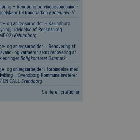
øring – Rengøring og vinduespudsning -
gselskabet Strandparken
København V
e- og anlægsarbejder – Kalundborg
yning, Udvidelse af Renseanlæg
.ME.02)
Kalundborg
e- og anlægsarbejder – Renovering af
svand- og varmerør samt renovering af
kledninger
Boligkontoret Danmark
e- og anlægsarbejder i forbindelse med
vikling – Svendborg Kommune inviterer
 OPEN CALL
Svendborg
Se flere licitationer