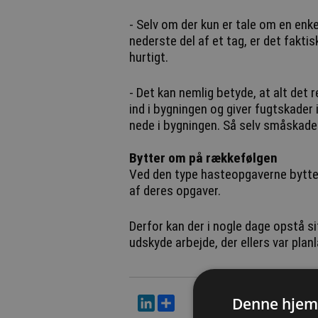
- Selv om der kun er tale om en enkel
nederste del af et tag, er det fakti
hurtigt.
- Det kan nemlig betyde, at alt det 
ind i bygningen og giver fugtskader 
nede i bygningen. Så selv småskader
Bytter om på rækkefølgen
Ved den type hasteopgaverne bytter
af deres opgaver.
Derfor kan der i nogle dage opstå si
udskyde arbejde, der ellers var planl
LinkedIn
Del
Denne hjem