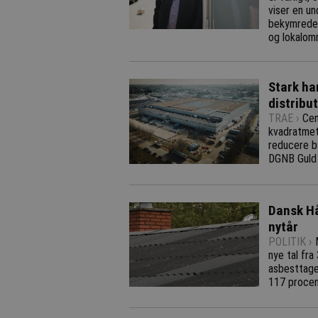
viser en u
bekymrede 
og lokalom
Stark har
distribu
TRAE ›
Cen
kvadratmet
reducere by
DGNB Guld
Dansk Hå
nytår
POLITIK ›
nye tal fra
asbesttage 
117 procen