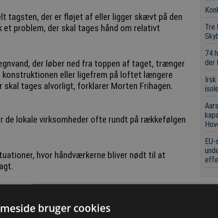
Konk
t tagsten, der er fløjet af eller ligger skævt på den
Tre
sk et problem, der skal tages hånd om relativt
Sky
74 h
der
regnvand, der løber ned fra toppen af taget, trænger
i konstruktionen eller ligefrem på loftet længere
Irsk
 skal tages alvorligt, forklarer Morten Frihagen.
isol
Aars
kap
 de lokale virksomheder ofte rundt på rækkefølgen
Hov
EU-s
unde
tuationer, hvor håndværkerne bliver nødt til at
eff
agt.
Sen
meside bruger cookies
7/1 2025
Sne