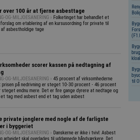
Reng
r over 100 år at fjerne asbesttage
Boli
NG-OG-MILJOESANERING ›
Folketinget har behandlet et
forslag om etablering af en kursusordning for private til
Bygg
 af asbestholdige tage
Fors
(F1
Bygg
brug
kloa
rksomheder scorer kassen på nedtagning af
Bygg
ag
byud
NG-OG-MILJOESANERING ›
45 procent af virksomhederne
til
t prisen på nedrivning er steget 10-30 procent - 46 procent
er steget endnu mere. Det er fire gange dyrere at nedtage og
 et tag med asbest end et tag uden asbest
ke private jonglere med nogle af de farligste
er i byggeriet
NG-OG-MILJOESANERING ›
Danskerne er ikke i tvivl: Asbest
 og arbejdet skal overlades til uddannede håndværkere. Det