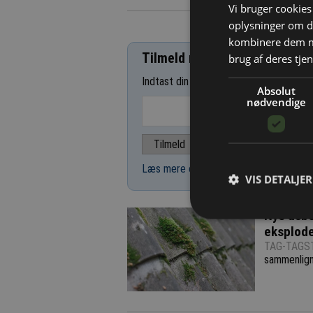
Vi bruger cookies 
oplysninger om d
kombinere dem me
Tilmeld nyhedsbrev
brug af deres tjen
Indtast din e-mail-adresse herunder.
Absolut
nødvendige
Læs mere om udsendelsestidspunkter 
VIS DETALJER
Nye asbes
eksplod
TAG-TAGST
sammenlign