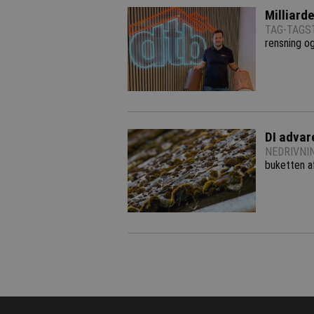
Milliarde
TAG-TAGST
rensning o
DI advar
NEDRIVNI
buketten af