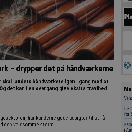
ark – drypper det på håndværkerne
r skal landets håndværkere igen i gang med at
Og det kan i en overgang give ekstra travlhed
Me
Vand
Det 
for 
ggesektoren, har kunderne gode udsigter til at få
med den voldsomme storm
Kaos
i Aa