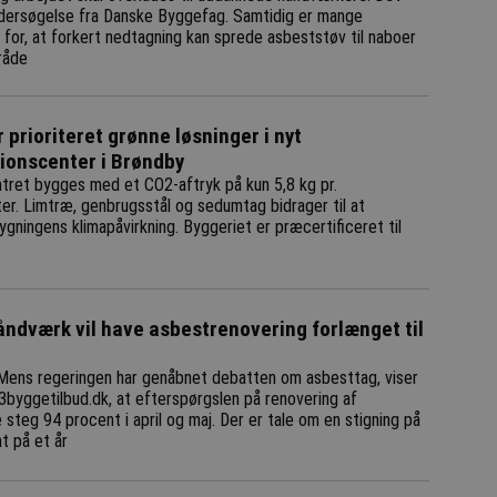
ndersøgelse fra Danske Byggefag. Samtidig er mange
for, at forkert nedtagning kan sprede asbeststøv til naboer
råde
 prioriteret grønne løsninger i nyt
tionscenter i Brøndby
tret bygges med et CO2-aftryk på kun 5,8 kg pr.
er. Limtræ, genbrugsstål og sedumtag bidrager til at
gningens klimapåvirkning. Byggeriet er præcertificeret til
ndværk vil have asbestrenovering forlænget til
Mens regeringen har genåbnet debatten om asbesttag, viser
 3byggetilbud.dk, at efterspørgslen på renovering af
steg 94 procent i april og maj. Der er tale om en stigning på
t på et år