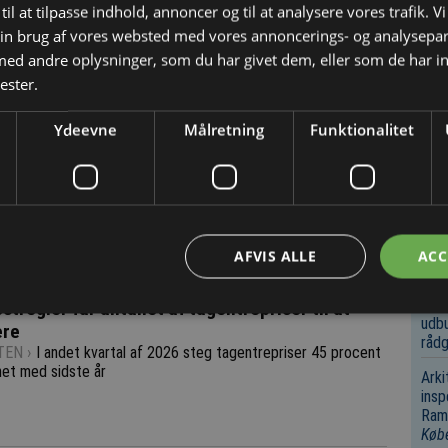
til at tilpasse indhold, annoncer og til at analysere vores trafik. V
VIN
BOL
in brug af vores websted med vores annoncerings- og analysepa
d andre oplysninger, som du har givet dem, eller som de har in
Repa
ester.
Opre
fori
Nov
Ydeevne
Målretning
Funktionalitet
Bygg
Udsl
nedr
Køb
og afmelding her
.
Bygg
AFVIS ALLE
ACC
Infr
Rot
tregler får antallet af tagentrepriser til at
udbu
ere
rådg
EN ›
I andet kvartal af 2026 steg tagentrepriser 45 procent
et med sidste år
Arki
insp
Ramm
Køb