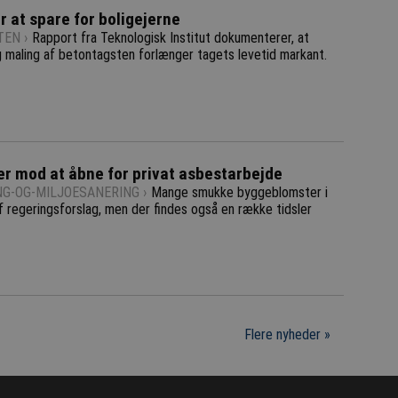
r at spare for boligejerne
EN ›
Rapport fra Teknologisk Institut dokumenterer, at
g maling af betontagsten forlænger tagets levetid markant.
er mod at åbne for privat asbestarbejde
NG-OG-MILJOESANERING ›
Mange smukke byggeblomster i
 regeringsforslag, men der findes også en række tidsler
Flere nyheder »