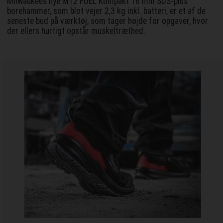
Milwaukees nye M12 FUEL Kompakt 16 mm SDS-plus
borehammer, som blot vejer 2,3 kg inkl. batteri, er et af de
seneste bud på værktøj, som tager højde for opgaver, hvor
der ellers hurtigt opstår muskeltræthed.