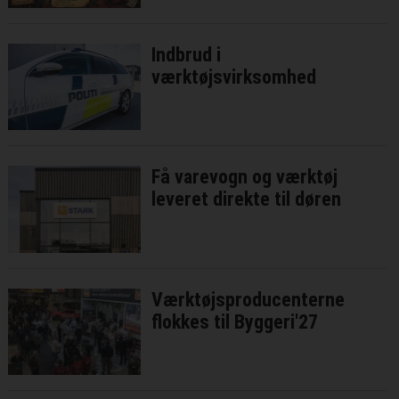
Indbrud i
værktøjsvirksomhed
Få varevogn og værktøj
leveret direkte til døren
Værktøjsproducenterne
flokkes til Byggeri'27