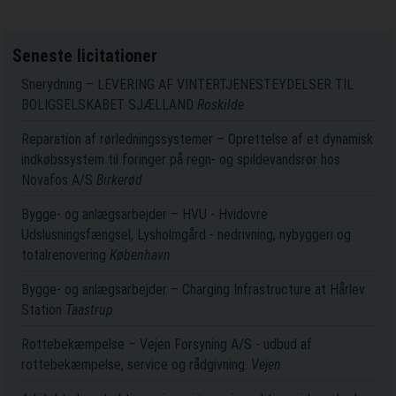
Seneste licitationer
Snerydning – LEVERING AF VINTERTJENESTEYDELSER TIL
BOLIGSELSKABET SJÆLLAND
Roskilde
Reparation af rørledningssystemer – Oprettelse af et dynamisk
indkøbssystem til foringer på regn- og spildevandsrør hos
Novafos A/S
Birkerød
Bygge- og anlægsarbejder – HVU - Hvidovre
Udslusningsfængsel, Lysholmgård - nedrivning, nybyggeri og
totalrenovering
København
Bygge- og anlægsarbejder – Charging Infrastructure at Hårlev
Station
Taastrup
Rottebekæmpelse – Vejen Forsyning A/S - udbud af
rottebekæmpelse, service og rådgivning.
Vejen