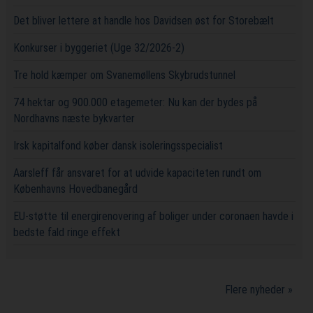
Det bliver lettere at handle hos Davidsen øst for Storebælt
Konkurser i byggeriet (Uge 32/2026-2)
Tre hold kæmper om Svanemøllens Skybrudstunnel
74 hektar og 900.000 etagemeter: Nu kan der bydes på
Nordhavns næste bykvarter
Irsk kapitalfond køber dansk isoleringsspecialist
Aarsleff får ansvaret for at udvide kapaciteten rundt om
Københavns Hovedbanegård
EU-støtte til energirenovering af boliger under coronaen havde i
bedste fald ringe effekt
Flere nyheder »