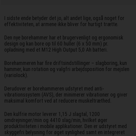
I sidste ende betyder det jo, alt andet lige, også noget for
effektiviteten, at armene ikke bliver for hurtigt trætte.
Den nye borehammer har et brugervenligt og ergonomisk
design og kan bore op til 60 huller (6 x 50 mm) pr.
opladning med et M12 High Output 5,0 Ah batteri.
Borehammeren har fire driftsindstillinger – slagboring, kun
hammer, kun rotation og valgfri arbejdsposition for mejslen
(variolock).
Derudover er borehammeren udstyret med anti-
vibrationssystem (AVS), der minimerer vibrationer og giver
maksimal komfort ved at reducere muskeltræthed.
Den kulfrie motor leverer 1,15 J slagtal, 1200
omdrejninger/min og 4410 slag/min, hvilket øger
produktiviteten i mobile applikationer. Den er udstyret med
skyggefri belysning for øget synlighed samt en integreret