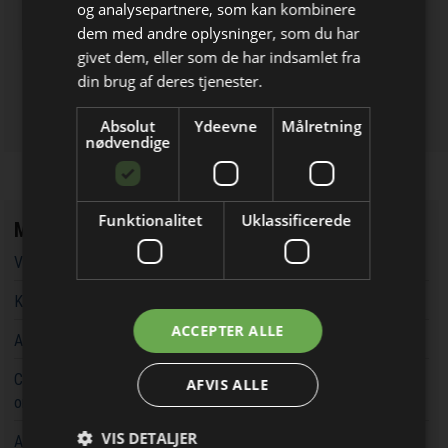
og analysepartnere, som kan kombinere
Bliv opdateret hver dag
dem med andre oplysninger, som du har
givet dem, eller som de har indsamlet fra
Få de vigtigste nyheder om
din brug af deres tjenester.
byggebranchen
Absolut
Ydeevne
Målretning
direkte i din indbakke
nødvendige
Funktionalitet
Uklassificerede
Mest læste
Vandværker i Randers kører på lånt tid
Kaospilot skal skabe kreative arkitektledere i Aarhus
Jeg modtager allerede
ACCEPTER ALLE
Aarsleff vinder energiprojekter til 3,7 milliarder kroner
nyhedsbrevet
Chef i Forsvarets Materiel- og Indkøbsstyrelse tiltalt for
AFVIS ALLE
omfattende og grov millionsvig
VIS DETALJER
Aarsleff får ansvaret for at udvide kapaciteten rundt om