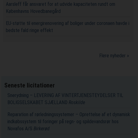
Aarsleff får ansvaret for at udvide kapaciteten rundt om
Københavns Hovedbanegård
EU-støtte til energirenovering af boliger under coronaen havde i
bedste fald ringe effekt
Flere nyheder »
Seneste licitationer
Snerydning – LEVERING AF VINTERTJENESTEYDELSER TIL
BOLIGSELSKABET SJÆLLAND
Roskilde
Reparation af rørledningssystemer – Oprettelse af et dynamisk
indkøbssystem til foringer på regn- og spildevandsrør hos
Novafos A/S
Birkerød