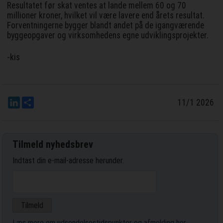
Resultatet før skat ventes at lande mellem 60 og 70
millioner kroner, hvilket vil være lavere end årets resultat.
Forventningerne bygger blandt andet på de igangværende
byggeopgaver og virksomhedens egne udviklingsprojekter.
-kis
LinkedIn
Del
11/1 2026
Tilmeld nyhedsbrev
Indtast din e-mail-adresse herunder.
Læs mere om udsendelsestidspunkter og afmelding her
.