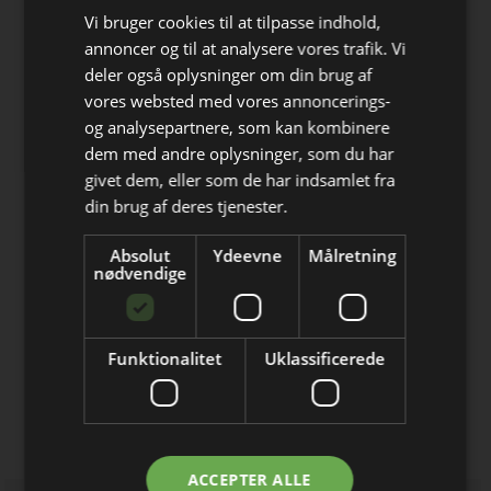
Vi bruger cookies til at tilpasse indhold,
Wallmann
annoncer og til at analysere vores trafik. Vi
Kvalitetsgulve og No Noise underlag
deler også oplysninger om din brug af
vores websted med vores annoncerings-
DAFA
og analysepartnere, som kan kombinere
Stærkt sortiment til tætning,
Bliv opdateret hver dag
dem med andre oplysninger, som du har
dæmpning og beskyttelse
givet dem, eller som de har indsamlet fra
Få de vigtigste nyheder om
din brug af deres tjenester.
Zarges
byggebranchen
Stiger og stilladser i aluminium
Absolut
Ydeevne
Målretning
direkte i din indbakke
nødvendige
Volkswagen Skandinavisk Motor
Vi forstår vigtigheden af en bil, du kan
regne med.
Funktionalitet
Uklassificerede
FlotteGulve.dk a/s
Salg og montering •••• Siden 1997 |
Prisgaranti
Jeg modtager allerede
ACCEPTER ALLE