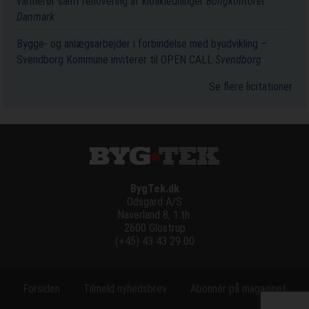
varmerør samt renovering af kloakledninger
Boligkontoret
Danmark
Bygge- og anlægsarbejder i forbindelse med byudvikling –
Svendborg Kommune inviterer til OPEN CALL
Svendborg
Se flere licitationer
BygTek.dk
Odsgard A/S
Naverland 8, 1.th.
2600 Glostrup
(+45) 43 43 29 00
Forsiden
Tilmeld nyhedsbrev
Abonnér på magasinet