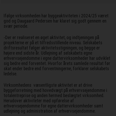
Ifølge virksomheden har byggeaktiviteten i 2024/25 været
god og Daugaard Pedersen har klaret sig godt gennem en
svær periode.
-Der er realiseret en øget aktivitet, og indtjeningen på
projekterne er på et tilfredsstillende niveau. Selskabets
driftsresultat følger aktivitetsstigningen, og begge er
højere end sidste år. Udlejning af selskabets egne
erhvervsejendomme i egne dattervirksomheder har udviklet
sig bedre end forventet. Hvorfor årets samlede resultat før
skat ender bedre end forventningerne, forklarer selskabets
ledelse.
Virksomhedens væsentligste aktivitet er at drive
byggeforretning med hovedvægt på erhvervsejendomme i
totalentreprise og anden hermed beslægtet virksomhed.
Herudover aktiviteter med opførelse af
erhvervsejendomme for egne dattervirksomheder samt
udlejning og administration af erhvervsejendomme.