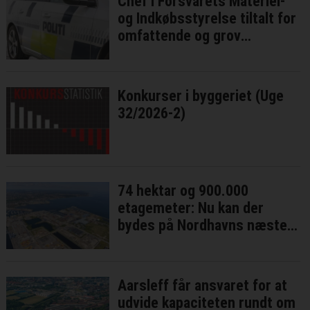
Chef i Forsvarets Materiel-
og Indkøbsstyrelse tiltalt for
omfattende og grov
millionsvig
Konkurser i byggeriet (Uge
32/2026-2)
74 hektar og 900.000
etagemeter: Nu kan der
bydes på Nordhavns næste
bykvarter
Aarsleff får ansvaret for at
udvide kapaciteten rundt om