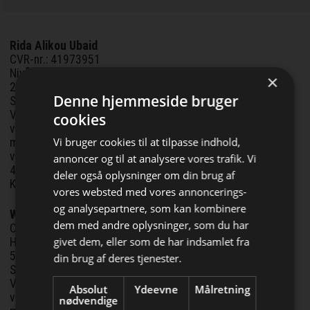
Rida Alikou Ubaid
CVR-nr.: 41973951
Nivåhøj 070 st 0005
×
2990 Nivå
Denne hjemmeside bruger
Sagsnr.: SKS 42-35/2026
Ved dekret af 26.05.2026 har Retten i Helsingør taget
cookies
virksomheden under konkursbehandling efter begæring
Vi bruger cookies til at tilpasse indhold,
modtaget den 30.01.2026. Rida Alikou Ubaid har drevet
virksomheden Solidbygg, Nivåhøj 70, 2990 Nivå, CVR.nr.
annoncer og til at analysere vores trafik. Vi
41973951. Kurator er advokat Per Buttenschøn, Hack
deler også oplysninger om din brug af
Kampmanns Plads 2, 3., 8000 Århus C.
vores websted med vores annoncerings-
og analysepartnere, som kan kombinere
Walid El Cheikh-Khalil
dem med andre oplysninger, som du har
Bliv opdateret hver dag
CVR-nr.: 41570660
givet dem, eller som de har indsamlet fra
Heliosvænget 173C
Få de vigtigste nyheder om
5250 Odense SV
din brug af deres tjenester.
Sagsnr.: SKS S5-240/2026
byggebranchen
Ved dekret af 22.05.2026 har Skifteretten i Odense taget
Absolut
Ydeevne
Målretning
direkte i din indbakke
virksomheden under konkursbehandling efter begæring
nødvendige