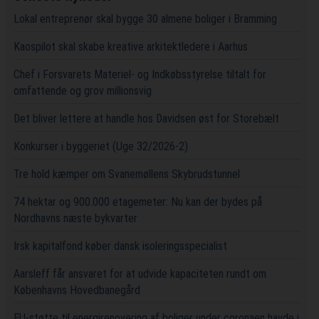
Lokal entreprenør skal bygge 30 almene boliger i Bramming
Kaospilot skal skabe kreative arkitektledere i Aarhus
Chef i Forsvarets Materiel- og Indkøbsstyrelse tiltalt for
omfattende og grov millionsvig
Det bliver lettere at handle hos Davidsen øst for Storebælt
Konkurser i byggeriet (Uge 32/2026-2)
Tre hold kæmper om Svanemøllens Skybrudstunnel
74 hektar og 900.000 etagemeter: Nu kan der bydes på
Nordhavns næste bykvarter
Irsk kapitalfond køber dansk isoleringsspecialist
Aarsleff får ansvaret for at udvide kapaciteten rundt om
Københavns Hovedbanegård
EU-støtte til energirenovering af boliger under coronaen havde i