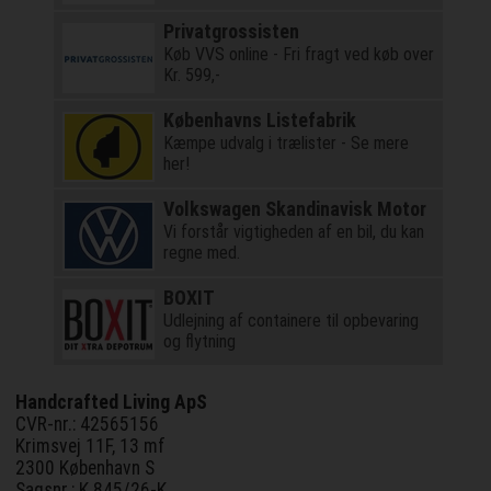
Privatgrossisten
Køb VVS online - Fri fragt ved køb over
Kr. 599,-
Københavns Listefabrik
Kæmpe udvalg i trælister - Se mere
her!
Volkswagen Skandinavisk Motor
Vi forstår vigtigheden af en bil, du kan
regne med.
BOXIT
Udlejning af containere til opbevaring
og flytning
Handcrafted Living ApS
CVR-nr.: 42565156
Krimsvej 11F, 13 mf
2300 København S
Sagsnr.: K 845/26-K