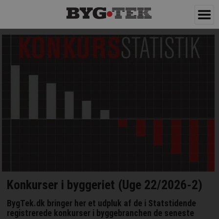
Konkurser i byggeriet (Uge 22/2026-2)
BygTek.dk bringer her et udpluk af de i Statstidende
registrerede konkurser i byggebranchen de seneste