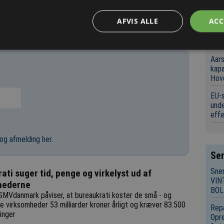
74 h
26/10 2025
der
AFVIS ALLE
ACC
Irsk
isol
Aars
kap
Hov
EU-s
unde
eff
og afmelding her
.
Sen
Sne
ati suger tid, penge og virkelyst ud af
VIN
hederne
BOL
SMVdanmark påviser, at bureaukrati koster de små - og
e virksomheder 53 milliarder kroner årligt og kræver 83.500
Repa
linger
Opre