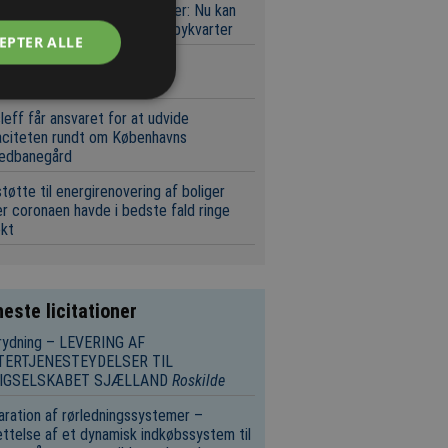
ektar og 900.000 etagemeter: Nu kan
 bydes på Nordhavns næste bykvarter
EPTER ALLE
 kapitalfond køber dansk
eringsspecialist
leff får ansvaret for at udvide
aciteten rundt om Københavns
edbanegård
tøtte til energirenovering af boliger
r coronaen havde i bedste fald ringe
ekt
este licitationer
rydning – LEVERING AF
TERTJENESTEYDELSER TIL
IGSELSKABET SJÆLLAND
Roskilde
ration af rørledningssystemer –
ttelse af et dynamisk indkøbssystem til