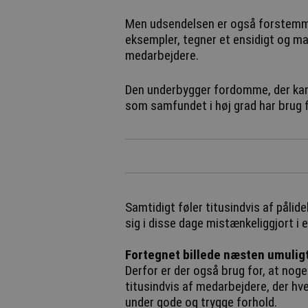
Men udsendelsen er også forstemme
eksempler, tegner et ensidigt og m
medarbejdere.
Den underbygger fordomme, der kan 
som samfundet i høj grad har brug f
Samtidigt føler titusindvis af påli
sig i disse dage mistænkeliggjort i 
Fortegnet billede næsten umuligt
Derfor er der også brug for, at nog
titusindvis af medarbejdere, der hv
under gode og trygge forhold.