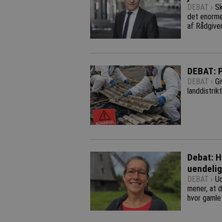
DEBAT ›
Sk
det enorme
af Rådgive
DEBAT: P
DEBAT ›
Gi
landdistrik
Debat: H
uendeli
DEBAT ›
Ud
mener, at d
hvor gamle 