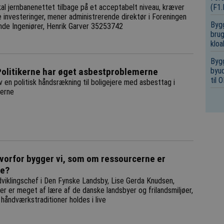
(F1
al jernbanenettet tilbage på et acceptabelt niveau, kræver
 investeringer, mener administrerende direktør i Foreningen
Bygg
nde Ingeniører, Henrik Garver 35253742
brug
kloa
Bygg
byud
olitikerne har øget asbestproblemerne
til
v en politisk håndsrækning til boligejere med asbesttag i
terne
vorfor bygger vi, som om ressourcerne er
ge?
viklingschef i Den Fynske Landsby, Lise Gerda Knudsen,
er er meget af lære af de danske landsbyer og frilandsmiljøer,
håndværkstraditioner holdes i live