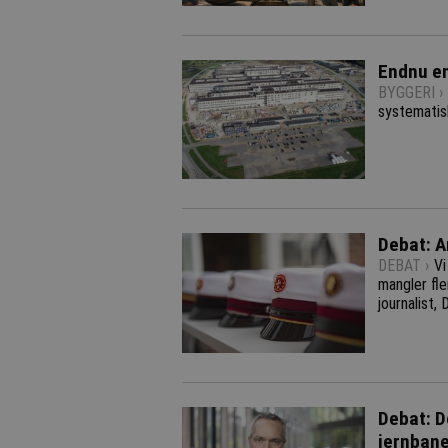
Endnu e
BYGGERI ›
systematis
Debat: A
DEBAT ›
Vi
mangler fl
journalist,
Debat: D
jernban