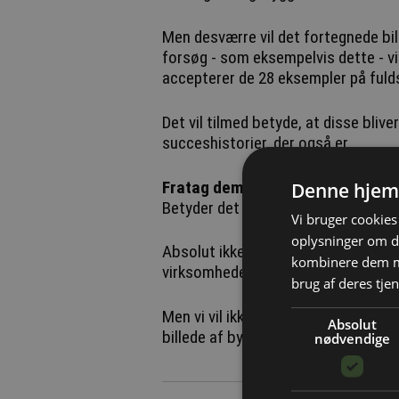
Men desværre vil det fortegnede bil
forsøg - som eksempelvis dette - vi
accepterer de 28 eksempler på fuld
Det vil tilmed betyde, at disse blive
succeshistorier, der også er.
Fratag dem retten til at uddanne
Denne hjem
Betyder det så, at de 28 lærlinges h
Vi bruger cookies 
oplysninger om d
Absolut ikke. Vi tager den type sage
kombinere dem me
virksomheder bør naturligvis fratage
brug af deres tjen
Men vi vil ikke sætte gang i en deba
Absolut
billede af byggeriets 190.000 ansatt
nødvendige