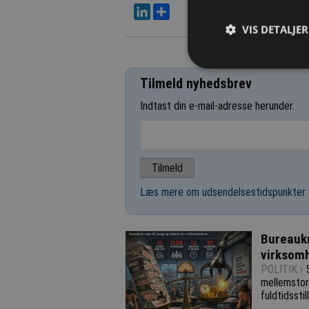
LinkedIn
Del
VIS DETALJER
Tilmeld nyhedsbrev
Indtast din e-mail-adresse herunder.
Læs mere om udsendelsestidspunkter 
Bureaukr
virksom
POLITIK ›
mellemstor
fuldtidsstil