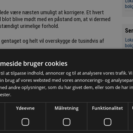
Loka
boli
lede være næsten umuligt at korrigere. Et hvert
l blot blive mødt med en påstand om, at vi dermed
stændigt urimelige forhold.
Se
Loka
r gentaget og helt vil overskygge de tusindvis af
boli
Kaos
i Aa
 lærlinge
meside bruger cookies
istorier ikke bør få konsekvenser?
Chef
til at tilpasse indhold, annoncer og til at analysere vores trafik. V
Indk
in brug af vores websted med vores annoncerings- og analysepa
grov
r meget alvorligt, som vi altid gør. Disse
d andre oplysninger, som du har givet dem, eller som de har in
s retten til at uddanne lærlinge.
Det 
ester.
for 
t, der blot betyder, at et snævert og fortegnet
Ydeevne
Målretning
Funktionalitet
Konk
e bliver yderligere fortegnet.
Tre
Sky