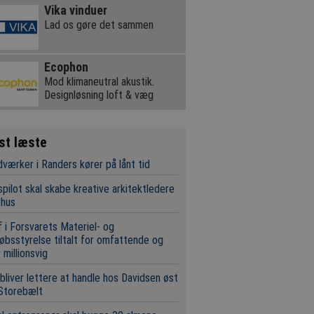
Vika vinduer
Lad os gøre det sammen
Ecophon
Mod klimaneutral akustik.
Designløsning loft & væg
st læste
værker i Randers kører på lånt tid
pilot skal skabe kreative arkitektledere
rhus
 i Forsvarets Materiel- og
øbsstyrelse tiltalt for omfattende og
 millionsvig
bliver lettere at handle hos Davidsen øst
Storebælt