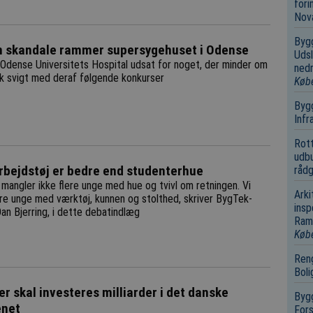
fori
Nov
Bygg
n skandale rammer supersygehuset i Odense
Udsl
Odense Universitets Hospital udsat for noget, der minder om
nedr
k svigt med deraf følgende konkurser
Køb
Bygg
Infr
Rot
udbu
rbejdstøj er bedre end studenterhue
rådg
 mangler ikke flere unge med hue og tvivl om retningen. Vi
Arki
ere unge med værktøj, kunnen og stolthed, skriver BygTek-
insp
 Dan Bjerring, i dette debatindlæg
Ramm
Køb
Reng
Boli
er skal investeres milliarder i det danske
Bygg
enet
Fors