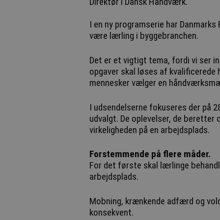
Direktør i Dansk Håndværk.
I en ny programserie har Danmarks R
være lærling i byggebranchen.
Det er et vigtigt tema, fordi vi ser 
opgaver skal løses af kvalificerede
mennesker vælger en håndværksmæ
I udsendelserne fokuseres der på 28
udvalgt. De oplevelser, de beretter
virkeligheden på en arbejdsplads.
Forstemmende på flere måder.
For det første skal lærlinge behandl
arbejdsplads.
Mobning, krænkende adfærd og vol
konsekvent.