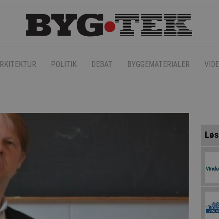
RKITEKTUR
POLITIK
DEBAT
BYGGEMATERIALER
VID
Løs