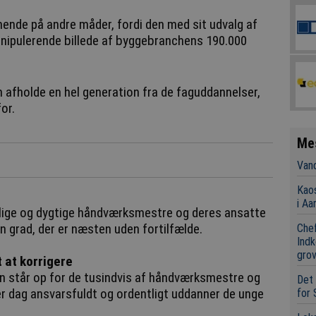
nde på andre måder, fordi den med sit udvalg af
anipulerende billede af byggebranchens 190.000
afholde en hel generation fra de faguddannelser,
or.
Me
Vand
Kaos
i Aa
delige og dygtige håndværksmestre og deres ansatte
en grad, der er næsten uden fortilfælde.
Chef
Indk
grov
 at korrigere
en står op for de tusindvis af håndværksmestre og
Det 
er dag ansvarsfuldt og ordentligt uddanner de unge
for 