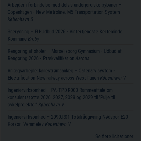
Arbejder i forbindelse med delvis underjordiske bybaner –
Copenhagen - New Metroline, M5 Transportation System
København S
Snerydning – EU-Udbud 2026 - Vintertjeneste Kerteminde
Kommune
Broby
Rengøring af skoler – Marselisborg Gymnasium - Udbud af
Rengøring 2026 - Prækvalifikation
Aarhus
Anlægsarbejde: kørestrømsanlæg – Catenary system -
Electrification New railway across West Funen
København V
Ingeniørvirksomhed – PA-TPD.R003 Rammeaftale om
konsulentstøtte 2026, 2027, 2028 og 2029 til ’Pulje til
cykelprojekter’
København V
Ingeniørvirksomhed – 2090.R01 Totalrådgivning Nødspor E20
Korsør ­ Vemmelev
København V
Se flere licitationer