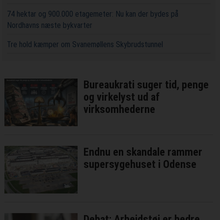
74 hektar og 900.000 etagemeter: Nu kan der bydes på
Nordhavns næste bykvarter
Tre hold kæmper om Svanemøllens Skybrudstunnel
Bureaukrati suger tid, penge
og virkelyst ud af
virksomhederne
Endnu en skandale rammer
supersygehuset i Odense
Debat: Arbejdstøj er bedre