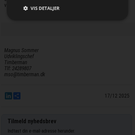
vedholdenhed.
VIS DETALJER
Magnus Sommer
Udviklingschef
Timberman
Tlf: 24289807
mso@timberman.dk
LinkedIn
Del
17/12 2025
Tilmeld nyhedsbrev
Indtast din e-mail-adresse herunder.