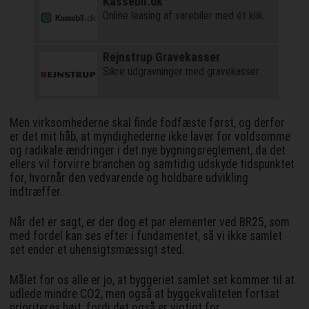
Kassebil.dk
Online leasing af varebiler med ét klik.
Rejnstrup Gravekasser
Sikre udgravninger med gravekasser
Men virksomhederne skal finde fodfæste først, og derfor
er det mit håb, at myndighederne ikke laver for voldsomme
og radikale ændringer i det nye bygningsreglement, da det
ellers vil forvirre branchen og samtidig udskyde tidspunktet
for, hvornår den vedvarende og holdbare udvikling
indtræffer.
Når det er sagt, er der dog et par elementer ved BR25, som
med fordel kan ses efter i fundamentet, så vi ikke samlet
set ender et uhensigtsmæssigt sted.
Målet for os alle er jo, at byggeriet samlet set kommer til at
udlede mindre CO2, men også at byggekvaliteten fortsat
prioriteres højt, fordi det også er vigtigt for