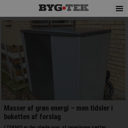
Masser af grøn energi – men tidsler i
buketten af forslag
I TEKNIQ er der glæde over, at regeringen sætter