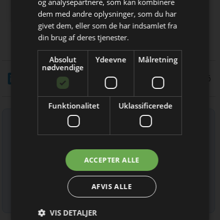
og analysepartnere, som kan kombinere
Bliv opdateret hver dag
dem med andre oplysninger, som du har
ABVAC A/S
givet dem, eller som de har indsamlet fra
Miljøsanering, PCB, asbest, skimmel
Få de vigtigste nyheder om
din brug af deres tjenester.
mm.
byggebranchen
Absolut
Ydeevne
Målretning
direkte i din indbakke
nødvendige
LinkedIn
Del
2/6 2026
Funktionalitet
Uklassificerede
Tilmeld nyhedsbrev
Indtast din e-mail-adresse herunder.
Jeg modtager allerede
ACCEPTER ALLE
nyhedsbrevet
AFVIS ALLE
Læs mere om udsendelsestidspunkter og afmelding her
.
VIS DETALJER