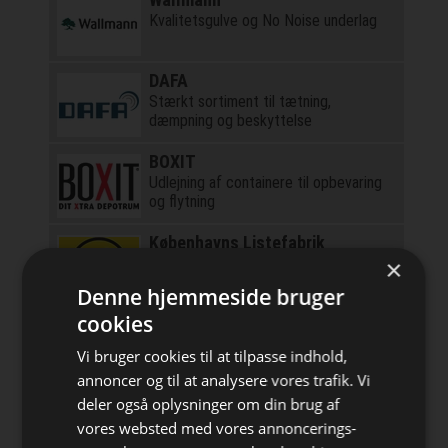
Kvalitetsgulve og No Noise underlag
DAFA
Stærkt sortiment til tætning,
dæmpning og beskyttelse
BOXIT
Udlejning af containere til opbevaring
og flytning
Københavns Listefabrik
×
Kæmpe udvalg i trælister - Se mere
her!
Denne hjemmeside bruger
cookies
Nyt om Bæredygtighed 1-2026
Magasin om bæredygtighed i
Vi bruger cookies til at tilpasse indhold,
byggebranchen
annoncer og til at analysere vores trafik. Vi
deler også oplysninger om din brug af
Plastmo
Markedsleder inden for tagrender og
vores websted med vores annoncerings-
tagplader