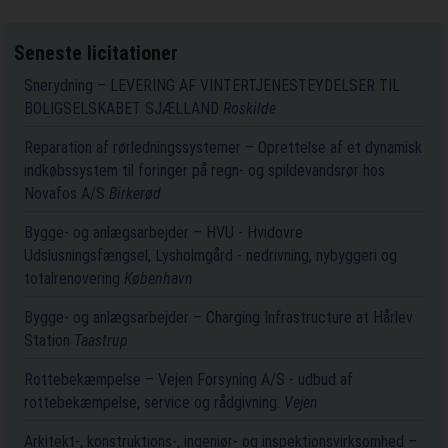
Seneste licitationer
Snerydning – LEVERING AF VINTERTJENESTEYDELSER TIL
BOLIGSELSKABET SJÆLLAND
Roskilde
Reparation af rørledningssystemer – Oprettelse af et dynamisk
indkøbssystem til foringer på regn- og spildevandsrør hos
Novafos A/S
Birkerød
Bygge- og anlægsarbejder – HVU - Hvidovre
Udslusningsfængsel, Lysholmgård - nedrivning, nybyggeri og
totalrenovering
København
Bygge- og anlægsarbejder – Charging Infrastructure at Hårlev
Station
Taastrup
Rottebekæmpelse – Vejen Forsyning A/S - udbud af
rottebekæmpelse, service og rådgivning.
Vejen
Arkitekt-, konstruktions-, ingeniør- og inspektionsvirksomhed –