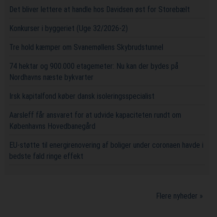
Det bliver lettere at handle hos Davidsen øst for Storebælt
Konkurser i byggeriet (Uge 32/2026-2)
Tre hold kæmper om Svanemøllens Skybrudstunnel
74 hektar og 900.000 etagemeter: Nu kan der bydes på
Nordhavns næste bykvarter
Irsk kapitalfond køber dansk isoleringsspecialist
Aarsleff får ansvaret for at udvide kapaciteten rundt om
Københavns Hovedbanegård
EU-støtte til energirenovering af boliger under coronaen havde i
bedste fald ringe effekt
Flere nyheder »