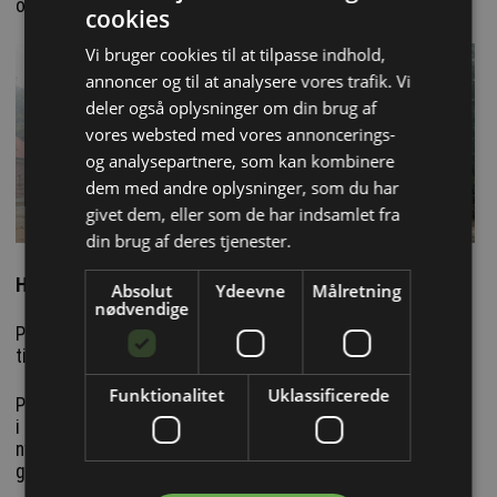
omtaler.
cookies
Vi bruger cookies til at tilpasse indhold,
annoncer og til at analysere vores trafik. Vi
deler også oplysninger om din brug af
vores websted med vores annoncerings-
og analysepartnere, som kan kombinere
dem med andre oplysninger, som du har
givet dem, eller som de har indsamlet fra
din brug af deres tjenester.
Hedeskov Center for Regenerativ Praksis
Absolut
Ydeevne
Målretning
nødvendige
På Djursland er en tidligere landsbyskole blevet omdannet
til et center for regenerative praksisser.
Funktionalitet
Uklassificerede
Projektet samler arkitektur, landskab og materialeforskning
i en sammenhængende proces, hvor udgangspunktet ikke er
nybyggeri, men en konsekvent prioritering af reparation og
genbrug.