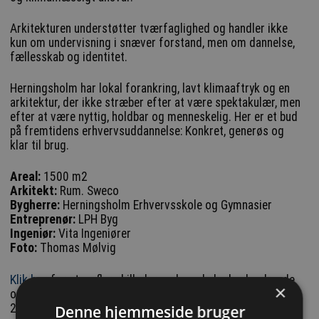
Arkitekturen understøtter tværfaglighed og handler ikke
kun om undervisning i snæver forstand, men om dannelse,
fællesskab og identitet.
Herningsholm har lokal forankring, lavt klimaaftryk og en
arkitektur, der ikke stræber efter at være spektakulær, men
efter at være nyttig, holdbar og menneskelig. Her er et bud
på fremtidens erhvervsuddannelse: Konkret, generøs og
klar til brug.
Areal:
1500 m2
Arkitekt:
Rum. Sweco
Bygherre:
Herningsholm Erhvervsskole og Gymnasier
Entreprenør:
LPH Byg
Ingeniør:
Vita Ingeniører
Foto:
Thomas Mølvig
Klik her
for at se flere billeder og læse hele den hædrende
×
omtale af Herningsholm Landbrugsskole ved Årets Byggeri
2025 og læs også om de andre vindere og hædrende
Denne hjemmeside bruger