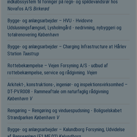
indkøbssystem til foringer på regn- og spildevandsrør hos
Novafos A/S
Birkerød
Bygge- og anlægsarbejder – HVU - Hvidovre
Udslusningsfængsel, Lysholmgård - nedrivning, nybyggeri og
totalrenovering
København
Bygge- og anlægsarbejder – Charging Infrastructure at Hårlev
Station
Taastrup
Rottebekæmpelse – Vejen Forsyning A/S - udbud af
rottebekæmpelse, service og rådgivning.
Vejen
Arkitekt-, konstruktions-, ingeniør- og inspektionsvirksomhed –
DT-PV.R008 - Rammeaftale om naturfaglig rådgivning
København V
Rengøring – Rengøring og vinduespudsning - Boligselskabet
Strandparken
København V
Bygge- og anlægsarbejder – Kalundborg Forsyning, Udvidelse
af Renseanlæg (F1.ME.02)
Kalundborg