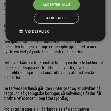
ACCEPTER ALLE
Transformationen hviler på bioregionens egne ressourcer,
moræneaflejringer, rørskov, lokal skovdrift og gamle
håndværkstraditioner.
AFVIS ALLE
Arkitekterne har arbejdet konsekvent med at udnytte,
forstærke og videreføre det eksisterende bygningsstof.
VIS DETALJER
Den gamle skole er restaureret med bevarende teknikker,
mens den tidligere garage er genopbygget indefra med et
nyt træskelet på punktfundamenter i kalkbeton.
Det giver både en let konstruktion og en direkte kobling til
danske bindingsværkstraditioner, hvor ler, træ og
plantefibre indgår som konstruktive og atmosfæriske
elementer.
De farvede lerfinish går igen i interiøret og er udviklet på
baggrund af geologiske boringer, så indvendige flader får
direkte reference til områdets jordlag.
Projektet lægger sig i forlængelse af de initiativer i