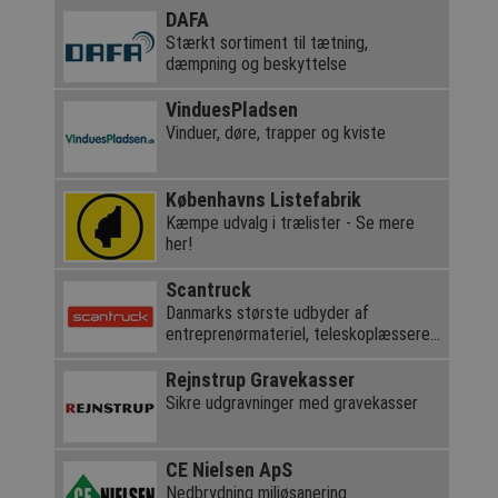
DAFA
Stærkt sortiment til tætning,
dæmpning og beskyttelse
VinduesPladsen
Vinduer, døre, trapper og kviste
Københavns Listefabrik
Kæmpe udvalg i trælister - Se mere
her!
Scantruck
Danmarks største udbyder af
entreprenørmateriel, teleskoplæssere
og kraner
Rejnstrup Gravekasser
Sikre udgravninger med gravekasser
CE Nielsen ApS
Nedbrydning miljøsanering