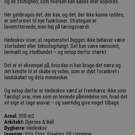
og en stoflighed, som hverken kan købes eller kopieres.
Her genbruges det, der kan, og det, der ikke kunne reddes,
er omformet til nye funktioner. Strategien er
lavemitterende, men høj på læringsværdi.
Hedeskov viser, at regenerativt byggeri ikke behøver være
storladent eller teknologitungt. Det kan være nænsomt,
lavmælt og stedbundet – og netop derfor stærkt.
Det er et eksempel på, hvordan vi kan bruge det nære og
det kendte til at skabe ny viden, som er dybt forankret i
landskabet og dets mennesker.
Og netop derfor er Hedeskov værd at fremhæve. Ikke som
færdigt svar, men som en levende påmindelse om, hvad det
vil sige at tage ansvar – og samtidig give noget tilbage.
Areal:
300 m2
Arkitekt:
Djernes & Bell
Bygherre:
Hedeskov
Ingeniør:
Vita, Etos, Staalpro, FBJ Ingeniør