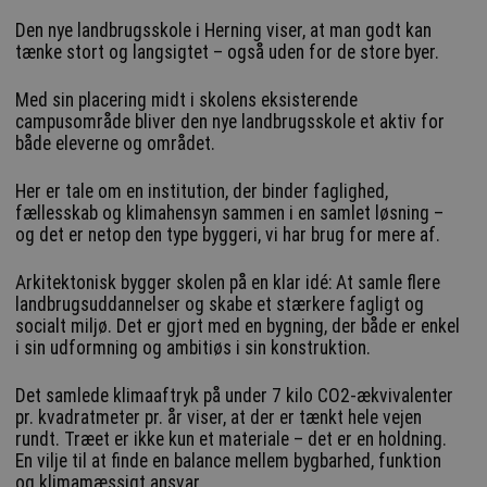
Den nye landbrugsskole i Herning viser, at man godt kan
tænke stort og langsigtet – også uden for de store byer.
Med sin placering midt i skolens eksisterende
campusområde bliver den nye landbrugsskole et aktiv for
både eleverne og området.
Her er tale om en institution, der binder faglighed,
fællesskab og klimahensyn sammen i en samlet løsning –
og det er netop den type byggeri, vi har brug for mere af.
Arkitektonisk bygger skolen på en klar idé: At samle flere
landbrugsuddannelser og skabe et stærkere fagligt og
socialt miljø. Det er gjort med en bygning, der både er enkel
i sin udformning og ambitiøs i sin konstruktion.
Det samlede klimaaftryk på under 7 kilo CO2-ækvivalenter
pr. kvadratmeter pr. år viser, at der er tænkt hele vejen
rundt. Træet er ikke kun et materiale – det er en holdning.
En vilje til at finde en balance mellem bygbarhed, funktion
og klimamæssigt ansvar.