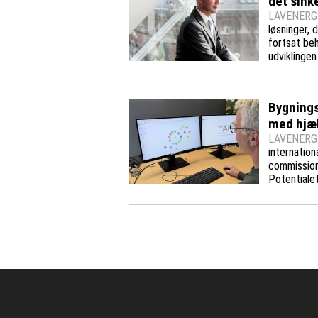
det sink
LAVENERGI
løsninger, 
fortsat beh
udviklingen
Bygnings
med hjæl
LAVENERGI
internation
commissioni
Potentialet