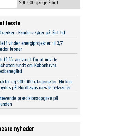
200.000 gange årligt
st læste
værker i Randers kører på lånt tid
leff vinder energiprojekter til 3,7
iarder kroner
leff får ansvaret for at udvide
aciteten rundt om Københavns
edbanegård
ektar og 900.000 etagemeter: Nu kan
 bydes på Nordhavns næste bykvarter
krævende præcisionsopgave på
bunden
neste nyheder