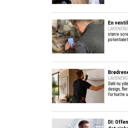
En ventil
LAVENERGI
større scr
potentialet
Brødren
LAVENERGI
Dahl nu yde
design, fle
fortsatte u
DI: Offe