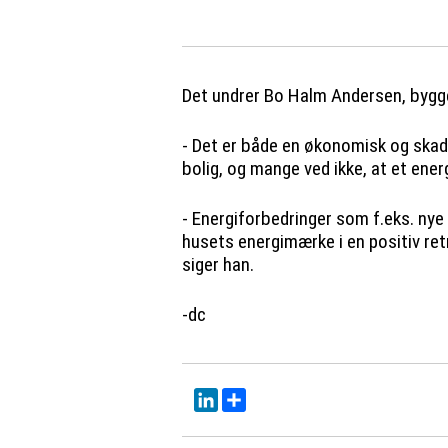
Det undrer Bo Halm Andersen, bygg
- Det er både en økonomisk og skad
bolig, og mange ved ikke, at et en
- Energiforbedringer som f.eks. nye v
husets energimærke i en positiv re
siger han.
-dc
LinkedIn
Del