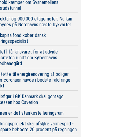
 hold kæmper om Svanemøllens
brudstunnel
ektar og 900.000 etagemeter: Nu kan
 bydes på Nordhavns næste bykvarter
 kapitalfond køber dansk
eringsspecialist
leff får ansvaret for at udvide
aciteten rundt om Københavns
edbanegård
tøtte til energirenovering af boliger
r coronaen havde i bedste fald ringe
ekt
efigur i GK Danmark skal gentage
cessen hos Caverion
ren er det stærkeste læringsrum
kningsprojekt skal afsløre varmespild -
 spare beboere 20 procent på regningen