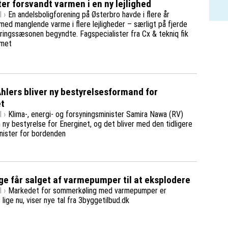
ter forsvandt varmen i en ny lejlighed
 ›
En andelsboligforening på Østerbro havde i flere år
ed manglende varme i flere lejligheder – særligt på fjerde
yringssæsonen begyndte. Fagspecialister fra Cx & tekniq fik
emet
lers bliver ny bestyrelsesformand for
et
 ›
Klima-, energi- og forsyningsminister Samira Nawa (RV)
ny bestyrelse for Energinet, og det bliver med den tidligere
nister for bordenden
e får salget af varmepumper til at eksplodere
 ›
Markedet for sommerkøling med varmepumper er
lige nu, viser nye tal fra 3byggetilbud.dk