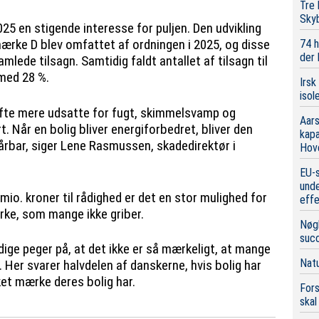
Tre
Sky
2025 en stigende interesse for puljen. Den udvikling
ærke D blev omfattet af ordningen i 2025, og disse
74 h
der
mlede tilsagn. Samtidig faldt antallet af tilsagn til
 med 28 %.
Irsk
isol
ofte mere udsatte for fugt, skimmelsvamp og
Aars
. Når en bolig bliver energiforbedret, bliver den
kap
årbar, siger Lene Rasmussen, skadedirektør i
Hov
EU-s
unde
 mio. kroner til rådighed er det en stor mulighed for
eff
rke, som mange ikke griber.
Nøgl
suc
ge peger på, at det ikke er så mærkeligt, at mange
Natu
d. Her svarer halvdelen af danskerne, hvis bolig har
ket mærke deres bolig har.
Fors
skal