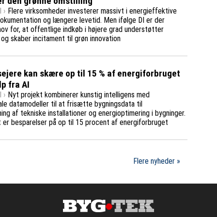
er den grønne omstilling
 ›
Flere virksomheder investerer massivt i energieffektive
dokumentation og længere levetid. Men ifølge DI er der
ov for, at offentlige indkøb i højere grad understøtter
 og skaber incitament til grøn innovation
ejere kan skære op til 15 % af energiforbruget
p fra AI
 ›
Nyt projekt kombinerer kunstig intelligens med
ale datamodeller til at frisætte bygningsdata til
ng af tekniske installationer og energioptimering i bygninger.
 er besparelser på op til 15 procent af energiforbruget
Flere nyheder »