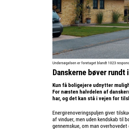
Undersøgelsen er foretaget blandt 1023 respond
Danskerne bøver rundt 
Kun få boligejere udnytter muligh
For næsten halvdelen af danskern
har, og det kan stå i vejen for til
Energirenoveringspuljen giver tilsku
af vinduer, men uden kendskab til 
gennemskue, om man overhovedet er 