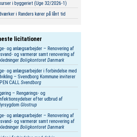
urser i byggeriet (Uge 32/2026-1)
værker i Randers kører på lånt tid
este licitationer
e- og anlægsarbejder – Renovering af
svand- og varmerør samt renovering af
kledninger
Boligkontoret Danmark
e- og anlægsarbejder i forbindelse med
vikling – Svendborg Kommune inviterer
 OPEN CALL
Svendborg
øring – Rengørings- og
nfektionsydelser efter udbrud af
dyrsygdom
Glostrup
e- og anlægsarbejder – Renovering af
svand- og varmerør samt renovering af
kledninger
Boligkontoret Danmark