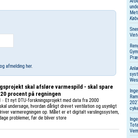
Arbe
unde
Metr
Køb
Sne
Vin
Reng
Gymn
Præk
og afmelding her
.
Anl
syst
Wes
gsprojekt skal afsløre varmespild - skal spare
Ing
20 procent på regningen
Ram
 ›
Et nyt DTU-forskningsprojekt med data fra 2000
2027
 skal undersøge, hvordan dårligt drevet ventilation og usynligt
cyke
river varmeregningen op. Målet er et digitalt varslingssystem,
age problemer, før de bliver store
Inge
Tota
Vem