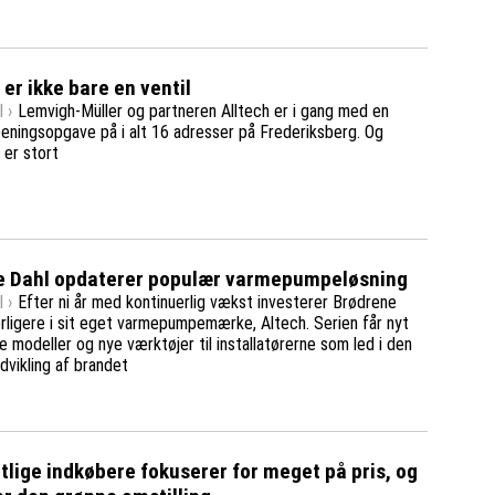
 er ikke bare en ventil
 ›
Lemvigh-Müller og partneren Alltech er i gang med en
eeningsopgave på i alt 16 adresser på Frederiksberg. Og
 er stort
e Dahl opdaterer populær varmepumpeløsning
 ›
Efter ni år med kontinuerlig vækst investerer Brødrene
rligere i sit eget varmepumpemærke, Altech. Serien får nyt
re modeller og nye værktøjer til installatørerne som led i den
dvikling af brandet
ntlige indkøbere fokuserer for meget på pris, og