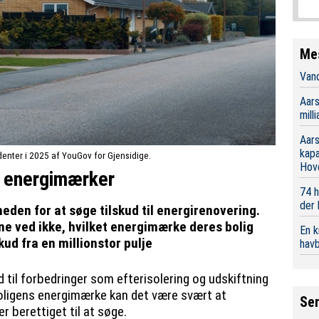
Me
Vand
Aars
mill
Aars
kap
enter i 2025 af YouGov for Gjensidige.
Hov
i energimærker
74 h
der
eden for at søge tilskud til energirenovering.
e ved ikke, hvilket energimærke deres bolig
En 
skud fra en millionstor pulje
hav
d til forbedringer som efterisolering og udskiftning
boligens energimærke kan det være svært at
Se
berettiget til at søge.