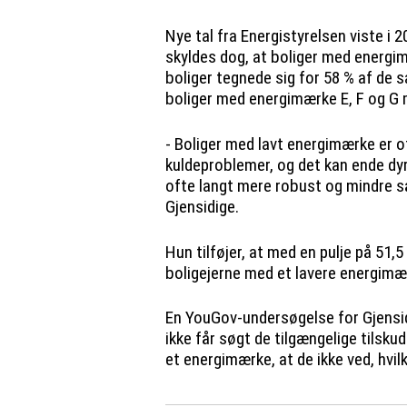
Nye tal fra Energistyrelsen viste i 
skyldes dog, at boliger med energim
boliger tegnede sig for 58 % af de sa
boliger med energimærke E, F og G
- Boliger med lavt energimærke er 
kuldeproblemer, og det kan ende dyrt
ofte langt mere robust og mindre s
Gjensidige.
Hun tilføjer, at med en pulje på 51,5
boligejerne med et lavere energimæ
En YouGov-undersøgelse for Gjensidi
ikke får søgt de tilgængelige tilsku
et energimærke, at de ikke ved, hvil