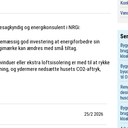
Konk
Vand
esagkyndig og energikonsulent i NRGi:
Sen
emæssig god investering at energiforbedre sin
Bygg
ergimærke kan ændres med små tiltag.
brug
kloa
induer eller ekstra loftsisolering er med til at rykke
Bygg
tning, og ydermere nedsætte husets CO2-aftryk,
byud
til
Reng
desi
hus
Bygg
brug
25/2 2026
kloa