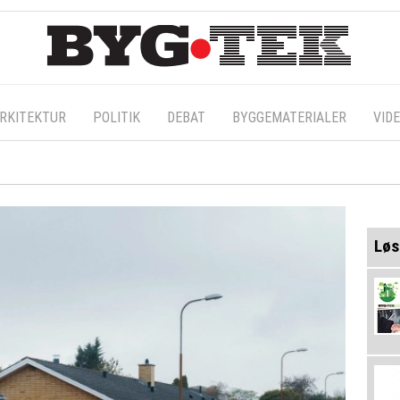
RKITEKTUR
POLITIK
DEBAT
BYGGEMATERIALER
VID
Løs