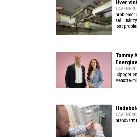
Hver vin
LAVENERGI
problemer m
sal – når f
løst probl
Tommy Ah
Energin
LAVENERGI
udpeger en 
Venstre-mi
Hedebølg
LAVENERGI
brandvarmt 