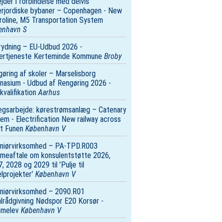
jder i forbindelse med delvis
rjordiske bybaner – Copenhagen - New
oline, M5 Transportation System
enhavn S
rydning – EU-Udbud 2026 -
tertjeneste Kerteminde Kommune
Broby
øring af skoler – Marselisborg
asium - Udbud af Rengøring 2026 -
valifikation
Aarhus
ægsarbejde: kørestrømsanlæg – Catenary
em - Electrification New railway across
t Funen
København V
eniørvirksomhed – PA-TPD.R003
meaftale om konsulentstøtte 2026,
, 2028 og 2029 til ’Pulje til
lprojekter’
København V
niørvirksomhed – 2090.R01
lrådgivning Nødspor E20 Korsør ­
melev
København V