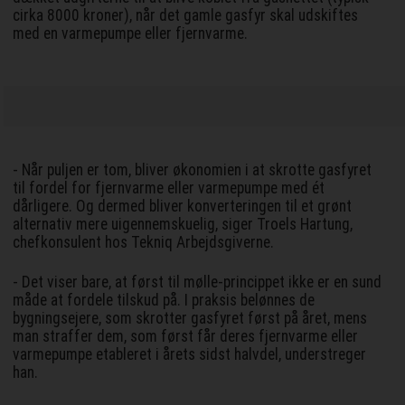
cirka 8000 kroner), når det gamle gasfyr skal udskiftes
med en varmepumpe eller fjernvarme.
- Når puljen er tom, bliver økonomien i at skrotte gasfyret
til fordel for fjernvarme eller varmepumpe med ét
dårligere. Og dermed bliver konverteringen til et grønt
alternativ mere uigennemskuelig, siger Troels Hartung,
chefkonsulent hos Tekniq Arbejdsgiverne.
- Det viser bare, at først til mølle-princippet ikke er en sund
måde at fordele tilskud på. I praksis belønnes de
bygningsejere, som skrotter gasfyret først på året, mens
man straffer dem, som først får deres fjernvarme eller
varmepumpe etableret i årets sidst halvdel, understreger
han.