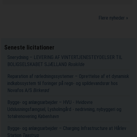
Flere nyheder »
Seneste licitationer
Snerydning – LEVERING AF VINTERTJENESTEYDELSER TIL
BOLIGSELSKABET SJÆLLAND
Roskilde
Reparation af rørledningssystemer – Oprettelse af et dynamisk
indkøbssystem til foringer på regn- og spildevandsrør hos
Novafos A/S
Birkerød
Bygge- og anlægsarbejder – HVU - Hvidovre
Udslusningsfængsel, Lysholmgård - nedrivning, nybyggeri og
totalrenovering
København
Bygge- og anlægsarbejder – Charging Infrastructure at Hårlev
Station
Taastrup