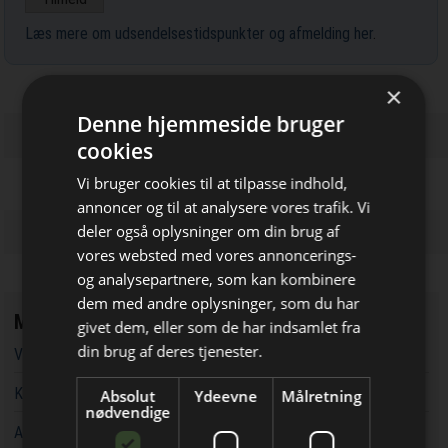
Læs mere om udsendelsestidspunkter og afmelding her
.
×
Denne hjemmeside bruger
cookies
Vi bruger cookies til at tilpasse indhold,
annoncer og til at analysere vores trafik. Vi
deler også oplysninger om din brug af
vores websted med vores annoncerings-
og analysepartnere, som kan kombinere
Bliv opdateret hver dag
dem med andre oplysninger, som du har
Mest læste
givet dem, eller som de har indsamlet fra
Få de vigtigste nyheder om
din brug af deres tjenester.
Vandværker i Randers kører på lånt tid
byggebranchen
Kaospilot skal skabe kreative arkitektledere i Aarhus
Absolut
Ydeevne
Målretning
direkte i din indbakke
nødvendige
Aarsleff vinder energiprojekter til 3,7 milliarder kroner