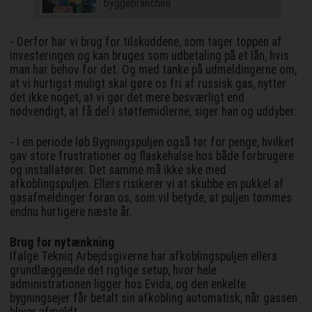
byggebranchen
- Derfor har vi brug for tilskuddene, som tager toppen af
investeringen og kan bruges som udbetaling på et lån, hvis
man har behov for det. Og med tanke på udmeldingerne om,
at vi hurtigst muligt skal gøre os fri af russisk gas, nytter
det ikke noget, at vi gør det mere besværligt end
nødvendigt, at få del i støttemidlerne, siger han og uddyber:
- I en periode løb Bygningspuljen også tør for penge, hvilket
gav store frustrationer og flaskehalse hos både forbrugere
og installatører. Det samme må ikke ske med
afkoblingspuljen. Ellers risikerer vi at skubbe en pukkel af
gasafmeldinger foran os, som vil betyde, at puljen tømmes
endnu hurtigere næste år.
Brug for nytænkning
Ifølge Tekniq Arbejdsgiverne har afkoblingspuljen ellers
grundlæggende det rigtige setup, hvor hele
administrationen ligger hos Evida, og den enkelte
bygningsejer får betalt sin afkobling automatisk, når gassen