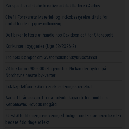
Kaospilot skal skabe kreative arkitektledere i Aarhus
Chef i Forsvarets Materiel- og Indkøbsstyrelse tiltalt for
omfattende og grov millionsvig
Det bliver lettere at handle hos Davidsen øst for Storebælt
Konkurser i byggeriet (Uge 32/2026-2)
Tre hold kæmper om Svanemøllens Skybrudstunnel
74 hektar og 900.000 etagemeter: Nu kan der bydes på
Nordhavns næste bykvarter
Irsk kapitalfond køber dansk isoleringsspecialist
Aarsleff får ansvaret for at udvide kapaciteten rundt om
Københavns Hovedbanegård
EU-støtte til energirenovering af boliger under coronaen havde i
bedste fald ringe effekt