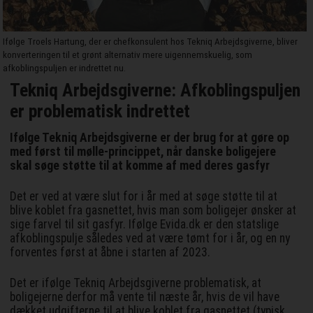
Ifølge Troels Hartung, der er chefkonsulent hos Tekniq Arbejdsgiverne, bliver
konverteringen til et grønt alternativ mere uigennemskuelig, som
afkoblingspuljen er indrettet nu.
Tekniq Arbejdsgiverne: Afkoblingspuljen
er problematisk indrettet
Ifølge Tekniq Arbejdsgiverne er der brug for at gøre op
med først til mølle-princippet, når danske boligejere
skal søge støtte til at komme af med deres gasfyr
Det er ved at være slut for i år med at søge støtte til at
blive koblet fra gasnettet, hvis man som boligejer ønsker at
sige farvel til sit gasfyr. Ifølge Evida.dk er den statslige
afkoblingspulje således ved at være tømt for i år, og en ny
forventes først at åbne i starten af 2023.
Det er ifølge Tekniq Arbejdsgiverne problematisk, at
boligejerne derfor må vente til næste år, hvis de vil have
dækket udgifterne til at blive koblet fra gasnettet (typisk