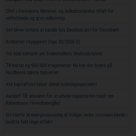
Chef i Forsvarets Materiel- og Indkøbsstyrelse tiltalt for
omfattende og grov millionsvig
Det bliver lettere at handle hos Davidsen øst for Storebælt
Konkurser i byggeriet (Uge 32/2026-2)
Tre hold kæmper om Svanemøllens Skybrudstunnel
74 hektar og 900.000 etagemeter: Nu kan der bydes på
Nordhavns næste bykvarter
Irsk kapitalfond køber dansk isoleringsspecialist
Aarsleff får ansvaret for at udvide kapaciteten rundt om
Københavns Hovedbanegård
EU-støtte til energirenovering af boliger under coronaen havde i
bedste fald ringe effekt