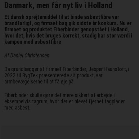
Danmark, men får nyt liv i Holland
Et dansk sprøjtemiddel til at binde asbestfibre var
brandfarligt, og firmaet bag gik sidste år konkurs. Nu er
firmaet og produktet Fiberbinder genopstået i Holland,
hvor det, hvis det bruges korrekt, stadig har stor værdi i
kampen mod asbestfibre
Af Daniel Christensen
Da grundlægger af firmaet Fiberbinder, Jesper Haunstoft, i
2022 til BygTek præsenterede sit produkt, var
armbevægelserne til at få øje på.
Fiberbinder skulle gøre det mere sikkert at arbejde i
eksempelvis tagrum, hvor der er blevet fjernet tagplader
med asbest.