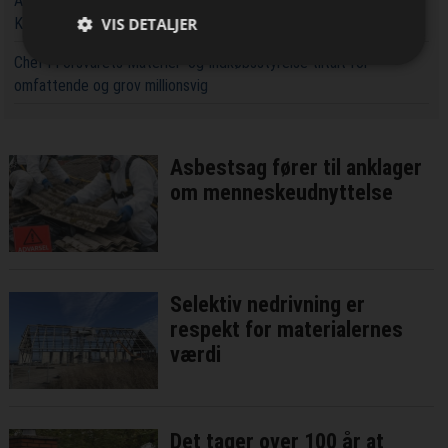
Aarsleff får ansvaret for at udvide kapaciteten rundt om
VIS DETALJER
Københavns Hovedbanegård
Chef i Forsvarets Materiel- og Indkøbsstyrelse tiltalt for
omfattende og grov millionsvig
Asbestsag fører til anklager
om menneskeudnyttelse
Selektiv nedrivning er
respekt for materialernes
værdi
Det tager over 100 år at