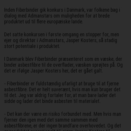
Inden Fiberbinder gik konkurs i Danmark, var folkene bag i
dialog med Admanstars om muligheden for at brede
produktet ud til flere europæiske lande.
Det satte konkursen i første omgang en stopper for, men
ejer og direktør i Admanstars, Jasper Kosters, så stadig
stort potentiale i produktet.
I Danmark blev Fiberbinder præsenteret som en væske, der
binder asbestfibre til de overflader, væsken sprøjtes på. Og
det er ifølge Jasper Kosters her, det er gået galt.
- Fiberbinder er fuldstændig ufarligt at bruge til at fjerne
asbestfibre. Det er helt suverænt, hvis man kun bruger det
til det. Jeg var aldrig fortaler for, at man bare lader det
sidde og lader det binde asbesten til materialet.
- Det kan der være en risiko forbundet med. Men hvis man
fjerner den igen med det samme sammen med
asbestfibrene, er der ingen brandfare overhovedet. Og det