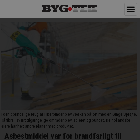
I den oprindelige brug af Fiberbinder blev væsken påført med en Ginge Sprøjte,
så fibre i svært tilgængelige områder blev isoleret og bundet. De hollandske
ejere har helt andre planer med produktet.
Asbestmiddel var for brandfarligt til