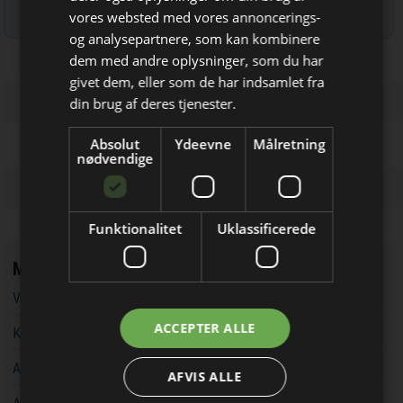
Læs mere om udsendelsestidspunkter og afmelding her
.
vores websted med vores annoncerings-
og analysepartnere, som kan kombinere
dem med andre oplysninger, som du har
Bliv opdateret hver dag
givet dem, eller som de har indsamlet fra
Få de vigtigste nyheder om
din brug af deres tjenester.
byggebranchen
Absolut
Ydeevne
Målretning
direkte i din indbakke
nødvendige
Funktionalitet
Uklassificerede
Mest læste
Vandværker i Randers kører på lånt tid
Jeg modtager allerede
ACCEPTER ALLE
Kaospilot skal skabe kreative arkitektledere i Aarhus
nyhedsbrevet
Aarsleff vinder energiprojekter til 3,7 milliarder kroner
AFVIS ALLE