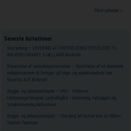
Flere nyheder »
Seneste licitationer
Snerydning – LEVERING AF VINTERTJENESTEYDELSER TIL
BOLIGSELSKABET SJÆLLAND
Roskilde
Reparation af rørledningssystemer – Oprettelse af et dynamisk
indkøbssystem til foringer på regn- og spildevandsrør hos
Novafos A/S
Birkerød
Bygge- og anlægsarbejder – HVU - Hvidovre
Udslusningsfængsel, Lysholmgård - nedrivning, nybyggeri og
totalrenovering
København
Bygge- og anlægsarbejder – Charging Infrastructure at Hårlev
Station
Taastrup