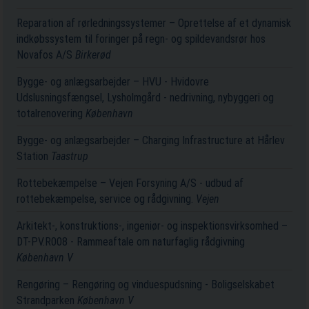
Reparation af rørledningssystemer – Oprettelse af et dynamisk
indkøbssystem til foringer på regn- og spildevandsrør hos
Novafos A/S
Birkerød
Bygge- og anlægsarbejder – HVU - Hvidovre
Udslusningsfængsel, Lysholmgård - nedrivning, nybyggeri og
totalrenovering
København
Bygge- og anlægsarbejder – Charging Infrastructure at Hårlev
Station
Taastrup
Rottebekæmpelse – Vejen Forsyning A/S - udbud af
rottebekæmpelse, service og rådgivning.
Vejen
Arkitekt-, konstruktions-, ingeniør- og inspektionsvirksomhed –
DT-PV.R008 - Rammeaftale om naturfaglig rådgivning
København V
Rengøring – Rengøring og vinduespudsning - Boligselskabet
Strandparken
København V