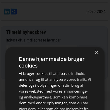
LinkedIn
Del
26/6 2024
Tilmeld nyhedsbrev
Indtast din e-mail-adresse herunder.
×
Denne hjemmeside bruger
cookies
Læs mere om udsendelsestidspunkter og afmelding her
.
Vi bruger cookies til at tilpasse indhold,
annoncer og til at analysere vores trafik. Vi
deler også oplysninger om din brug af
vores websted med vores annoncerings-
og analysepartnere, som kan kombinere
Bliv opdateret hver dag
dem med andre oplysninger, som du har
givet dem, eller som de har indsamlet fra