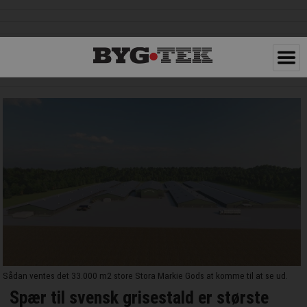
Sådan ventes det 33.000 m2 store Stora Markie Gods at komme til at se ud.
Spær til svensk grisestald er største