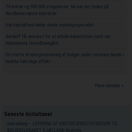
74 hektar og 900.000 etagemeter: Nu kan der bydes på
Nordhavns næste bykvarter
Irsk kapitalfond køber dansk isoleringsspecialist
Aarsleff får ansvaret for at udvide kapaciteten rundt om
Københavns Hovedbanegård
EU-støtte til energirenovering af boliger under coronaen havde i
bedste fald ringe effekt
Flere nyheder »
Seneste licitationer
Snerydning – LEVERING AF VINTERTJENESTEYDELSER TIL
BOLIGSELSKABET SJÆLLAND
Roskilde