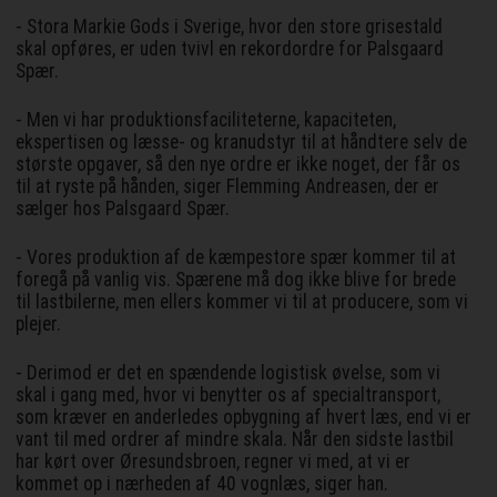
- Stora Markie Gods i Sverige, hvor den store grisestald
skal opføres, er uden tvivl en rekordordre for Palsgaard
Spær.
- Men vi har produktionsfaciliteterne, kapaciteten,
ekspertisen og læsse- og kranudstyr til at håndtere selv de
største opgaver, så den nye ordre er ikke noget, der får os
til at ryste på hånden, siger Flemming Andreasen, der er
sælger hos Palsgaard Spær.
- Vores produktion af de kæmpestore spær kommer til at
foregå på vanlig vis. Spærene må dog ikke blive for brede
til lastbilerne, men ellers kommer vi til at producere, som vi
plejer.
- Derimod er det en spændende logistisk øvelse, som vi
skal i gang med, hvor vi benytter os af specialtransport,
som kræver en anderledes opbygning af hvert læs, end vi er
vant til med ordrer af mindre skala. Når den sidste lastbil
har kørt over Øresundsbroen, regner vi med, at vi er
kommet op i nærheden af 40 vognlæs, siger han.