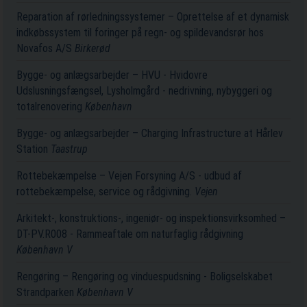
Reparation af rørledningssystemer – Oprettelse af et dynamisk
indkøbssystem til foringer på regn- og spildevandsrør hos
Novafos A/S
Birkerød
Bygge- og anlægsarbejder – HVU - Hvidovre
Udslusningsfængsel, Lysholmgård - nedrivning, nybyggeri og
totalrenovering
København
Bygge- og anlægsarbejder – Charging Infrastructure at Hårlev
Station
Taastrup
Rottebekæmpelse – Vejen Forsyning A/S - udbud af
rottebekæmpelse, service og rådgivning.
Vejen
Arkitekt-, konstruktions-, ingeniør- og inspektionsvirksomhed –
DT-PV.R008 - Rammeaftale om naturfaglig rådgivning
København V
Rengøring – Rengøring og vinduespudsning - Boligselskabet
Strandparken
København V