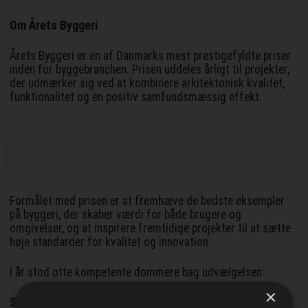
Om Årets Byggeri
Årets Byggeri er en af Danmarks mest prestigefyldte priser
inden for byggebranchen. Prisen uddeles årligt til projekter,
der udmærker sig ved at kombinere arkitektonisk kvalitet,
funktionalitet og en positiv samfundsmæssig effekt.
Formålet med prisen er at fremhæve de bedste eksempler
på byggeri, der skaber værdi for både brugere og
omgivelser, og at inspirere fremtidige projekter til at sætte
høje standarder for kvalitet og innovation.
I år stod otte kompetente dommere bag udvælgelsen:
×
Scott Hollingsworth
- formand for dommerkomiteen og