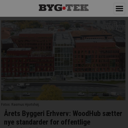
Fotos: Rasmus Hjortshøj.
Årets Byggeri Erhverv: WoodHub sætter
nye standarder for offentlige