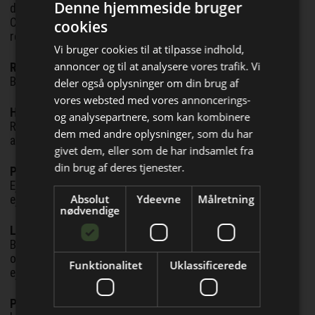
Denne hjemmeside bruger
direktør for arkitektvirksomheden Hollingsworth-Pack
Corporation, der arbejder internationalt med sikkerhed og
cookies
renoveringer.
Vi bruger cookies til at tilpasse indhold,
annoncer og til at analysere vores trafik. Vi
Rasmus Brandt Lassen
- tidligere direktør for
Bygningsstyrelsen og nu branchedirektør for DI Byggeri.
deler også oplysninger om din brug af
vores websted med vores annoncerings-
Henrik Garver
- administrerende direktør i Foreningen af
og analysepartnere, som kan kombinere
Rådgivende Ingeniører (FRI), en brancheorganisation, der
dem med andre oplysninger, som du har
Bliv opdateret hver dag
arbejder for at styrke ingeniørbranchen.
givet dem, eller som de har indsamlet fra
Få de vigtigste nyheder om
din brug af deres tjenester.
Peter Stenholm
- administrerende direktør for
byggebranchen
EjendomDanmark, en brancheorganisation for
Absolut
Ydeevne
Målretning
ejendomsejere, -udlejere og -administratorer i Danmark.
direkte i din indbakke
nødvendige
Louise Panum Baastrup
- repræsentant for
Byggesocietetet, en landsdækkende interesseorganisation
og et stærkt netværk inden for bygge- og
Funktionalitet
Uklassificerede
ejendomsbranchen.
Palle Thomsen
- administrerende direktør for