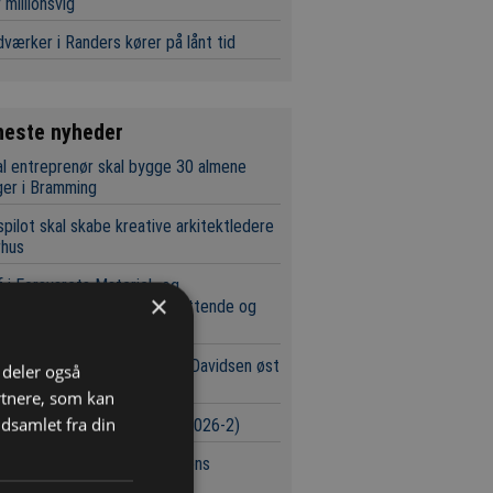
 millionsvig
værker i Randers kører på lånt tid
neste nyheder
l entreprenør skal bygge 30 almene
ger i Bramming
pilot skal skabe kreative arkitektledere
rhus
 i Forsvarets Materiel- og
×
øbsstyrelse tiltalt for omfattende og
 millionsvig
bliver lettere at handle hos Davidsen øst
i deler også
Storebælt
rtnere, som kan
dsamlet fra din
urser i byggeriet (Uge 32/2026-2)
 hold kæmper om Svanemøllens
brudstunnel