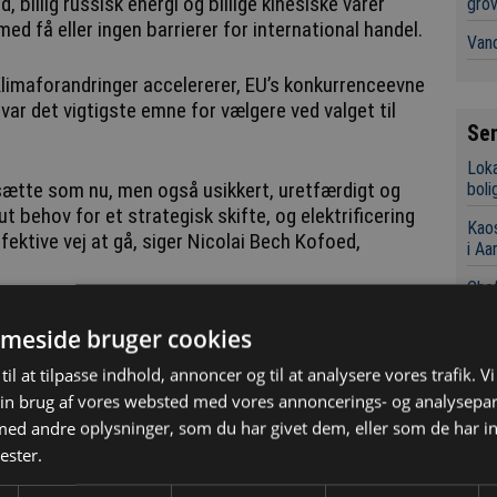
, billig russisk energi og billige kinesiske varer
grov
d få eller ingen barrierer for international handel.
Vand
 Klimaforandringer accelererer, EU’s konkurrenceevne
var det vigtigste emne for vælgere ved valget til
Se
Loka
tsætte som nu, men også usikkert, uretfærdigt og
boli
ut behov for et strategisk skifte, og elektrificering
Kaos
ktive vej at gå, siger Nicolai Bech Kofoed,
i Aa
Chef
Indk
sin olie og gas og bruger i gennemsnit 317 mia.
grov
meside bruger cookies
 brændsler, hvilket dræner den europæiske økonomi.
Det 
til at tilpasse indhold, annoncer og til at analysere vores trafik. V
for 
in brug af vores websted med vores annoncerings- og analysepa
 kontinentet med stigende leveomkostninger, og EU
ent, som oplever de ødelæggende konsekvenser af
d andre oplysninger, som du har givet dem, eller som de har in
Konk
ser.
ester.
Tre
Sky