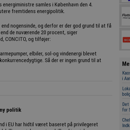
energiministre samles i København den 4.
tere fremtidens energipolitik.
end nogensinde, og derfor er der god grund til at få
p end de nuværende 20 procent, siger
d, CONCITO, og tilføjer:
armepumper, elbiler, sol-og vindenergi blevet
konkurrencedygtige. Så der er ingen grund til at
Me
Kaos
i Aa
Loka
boli
Det 
ny politik
for 
Chef
 i EU har hidtil været baseret på privilegeret
Indk