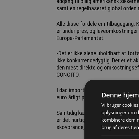
adgang til billig amerikansk sikkerhed
samt en regelbaseret global orden me
Alle disse fordele er i tilbagegang.
er under pres, og leveomkostninger 
Europa-Parlamentet.
-Det er ikke alene uholdbart at for
ikke konkurrencedygtig. Der er et ak
den mest direkte og omkostningseffe
CONCITO.
I dag importerer EU næsten 90 % af 
Denne hjem
euro årligt på at importere fossile
Vi bruger cookies 
oplysninger om d
Samtidig kæmper familier over hele
er det hurtigst opvarmende kontin
kombinere dem me
skovbrande, tørker og oversvømmel
brug af deres tjen