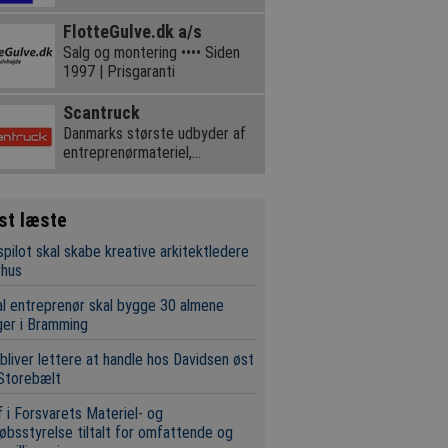
FlotteGulve.dk a/s
Salg og montering •••• Siden
1997 | Prisgaranti
Scantruck
Danmarks største udbyder af
entreprenørmateriel,
teleskoplæssere og kraner
st læste
pilot skal skabe kreative arkitektledere
rhus
l entreprenør skal bygge 30 almene
ger i Bramming
bliver lettere at handle hos Davidsen øst
Storebælt
 i Forsvarets Materiel- og
øbsstyrelse tiltalt for omfattende og