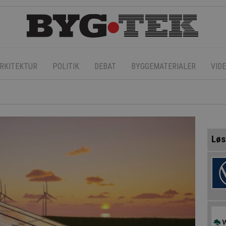
RKITEKTUR
POLITIK
DEBAT
BYGGEMATERIALER
VID
Løs