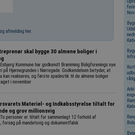
Opre
fori
Nov
Bygg
Udsl
og afmelding her
.
nedr
Køb
Bygg
treprenør skal bygge 30 almene boliger i
Infr
ng
Esbjerg Kommune har godkendt Bramming Boligforenings nye
Rot
ri på Hjørnegrunden i Nørregade. Godkendelsen betyder, at
udbu
u kan realiseres, og første spadestik til de almene boliger
rådg
taget i november
Arki
insp
Ramm
rsvarets Materiel- og Indkøbsstyrelse tiltalt for
Køb
de og grov millionsvig
Reng
To personer er tiltalt for sammenlagt 12 forhold af
Boli
, forsøg på mandatsvig og dokumentfalsk
Bygg