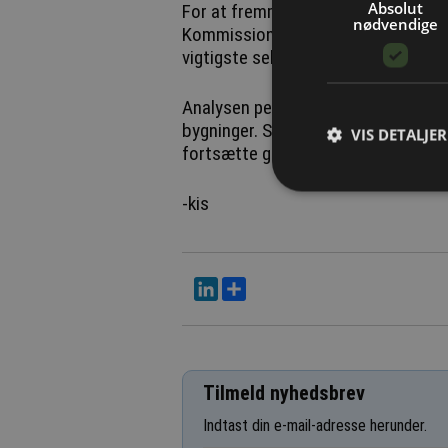
Absolut
For at fremme den nødvendige, genn
nødvendige
Kommissionen foreslår og fremmer po
vigtigste sektorer.
Analysen peger på, at det mest opla
bygninger. Samtidig skal indsatsen 
VIS DETALJER
fortsætte gennem udfasning af kul 
-kis
LinkedIn
Del
Tilmeld nyhedsbrev
Indtast din e-mail-adresse herunder.