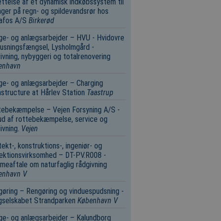
ttelse af et dynamisk indkøbssystem til
nger på regn- og spildevandsrør hos
afos A/S
Birkerød
e- og anlægsarbejder – HVU - Hvidovre
usningsfængsel, Lysholmgård -
ivning, nybyggeri og totalrenovering
enhavn
e- og anlægsarbejder – Charging
astructure at Hårlev Station
Taastrup
tebekæmpelse – Vejen Forsyning A/S -
d af rottebekæmpelse, service og
ivning.
Vejen
tekt-, konstruktions-, ingeniør- og
ektionsvirksomhed – DT-PV.R008 -
eaftale om naturfaglig rådgivning
enhavn V
øring – Rengøring og vinduespudsning -
gselskabet Strandparken
København V
e- og anlægsarbejder – Kalundborg