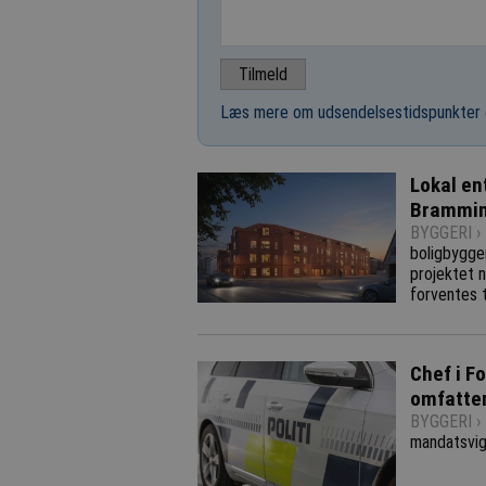
Læs mere om udsendelsestidspunkter 
Lokal en
Brammi
BYGGERI ›
boligbygge
projektet n
forventes 
Chef i Fo
omfatten
BYGGERI ›
mandatsvig