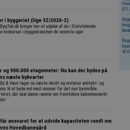
Fors
(F1
Bygg
r i byggeriet (Uge 32/2026-2)
brug
BygTek.dk bringer her et udpluk af de i Statstidende
kloa
de konkurser i byggebranchen de seneste uger
Bygg
byud
til
r og 900.000 etagemeter: Nu kan der bydes på
ns næste bykvarter
By & Havn tager nu næste skridt og inviterer arkitekt- og
ams til at byde ind med visioner for det nye byområde
teret, der skal danne ramme om fremtidens københavnerliv
det
 får ansvaret for at udvide kapaciteten rundt om
vns Hovedbanegård