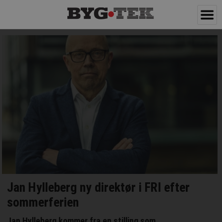
Jan Hylleberg ny direktør i FRI efter
sommerferien
Jan Hylleberg kommer fra en stilling som