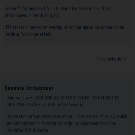
Aarsleff får ansvaret for at udvide kapaciteten rundt om
Københavns Hovedbanegård
EU-støtte til energirenovering af boliger under coronaen havde i
bedste fald ringe effekt
Flere nyheder »
Seneste licitationer
Snerydning – LEVERING AF VINTERTJENESTEYDELSER TIL
BOLIGSELSKABET SJÆLLAND
Roskilde
Reparation af rørledningssystemer – Oprettelse af et dynamisk
indkøbssystem til foringer på regn- og spildevandsrør hos
Novafos A/S
Birkerød