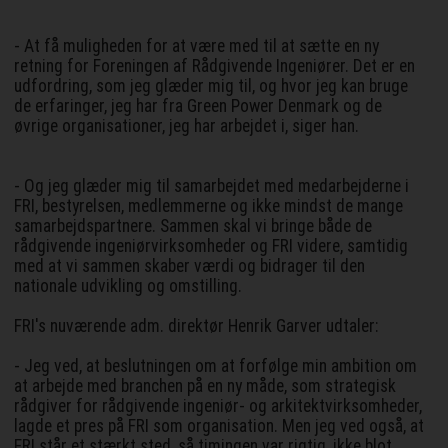
- At få muligheden for at være med til at sætte en ny
retning for Foreningen af Rådgivende Ingeniører. Det er en
udfordring, som jeg glæder mig til, og hvor jeg kan bruge
de erfaringer, jeg har fra Green Power Denmark og de
øvrige organisationer, jeg har arbejdet i, siger han.
- Og jeg glæder mig til samarbejdet med medarbejderne i
FRI, bestyrelsen, medlemmerne og ikke mindst de mange
samarbejdspartnere. Sammen skal vi bringe både de
rådgivende ingeniørvirksomheder og FRI videre, samtidig
med at vi sammen skaber værdi og bidrager til den
nationale udvikling og omstilling.
FRI's nuværende adm. direktør Henrik Garver udtaler:
- Jeg ved, at beslutningen om at forfølge min ambition om
at arbejde med branchen på en ny måde, som strategisk
rådgiver for rådgivende ingeniør- og arkitektvirksomheder,
lagde et pres på FRI som organisation. Men jeg ved også, at
FRI står et stærkt sted, så timingen var rigtig, ikke blot