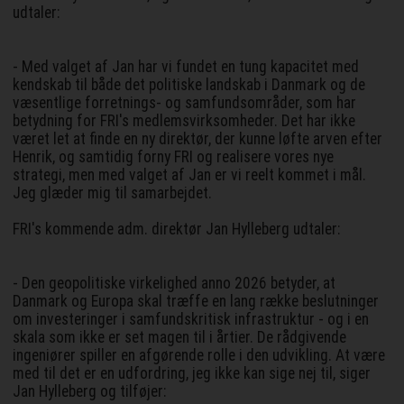
udtaler:
- Med valget af Jan har vi fundet en tung kapacitet med
kendskab til både det politiske landskab i Danmark og de
væsentlige forretnings- og samfundsområder, som har
betydning for FRI's medlemsvirksomheder. Det har ikke
været let at finde en ny direktør, der kunne løfte arven efter
Henrik, og samtidig forny FRI og realisere vores nye
strategi, men med valget af Jan er vi reelt kommet i mål.
Jeg glæder mig til samarbejdet.
FRI's kommende adm. direktør Jan Hylleberg udtaler:
- Den geopolitiske virkelighed anno 2026 betyder, at
Danmark og Europa skal træffe en lang række beslutninger
om investeringer i samfundskritisk infrastruktur - og i en
skala som ikke er set magen til i årtier. De rådgivende
ingeniører spiller en afgørende rolle i den udvikling. At være
med til det er en udfordring, jeg ikke kan sige nej til, siger
Jan Hylleberg og tilføjer: