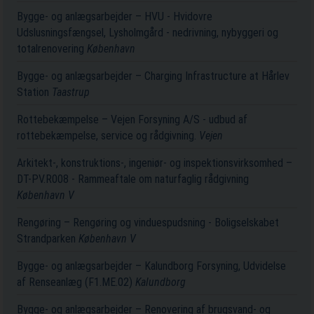
Bygge- og anlægsarbejder – HVU - Hvidovre
Udslusningsfængsel, Lysholmgård - nedrivning, nybyggeri og
totalrenovering
København
Bygge- og anlægsarbejder – Charging Infrastructure at Hårlev
Station
Taastrup
Rottebekæmpelse – Vejen Forsyning A/S - udbud af
rottebekæmpelse, service og rådgivning.
Vejen
Arkitekt-, konstruktions-, ingeniør- og inspektionsvirksomhed –
DT-PV.R008 - Rammeaftale om naturfaglig rådgivning
København V
Rengøring – Rengøring og vinduespudsning - Boligselskabet
Strandparken
København V
Bygge- og anlægsarbejder – Kalundborg Forsyning, Udvidelse
af Renseanlæg (F1.ME.02)
Kalundborg
Bygge- og anlægsarbejder – Renovering af brugsvand- og