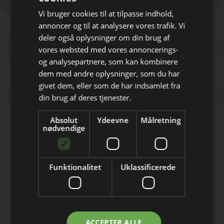
Vi bruger cookies til at tilpasse indhold,
annoncer og til at analysere vores trafik. Vi
deler også oplysninger om din brug af
vores websted med vores annoncerings-
og analysepartnere, som kan kombinere
dem med andre oplysninger, som du har
Bliv opdateret hver dag
givet dem, eller som de har indsamlet fra
Få de vigtigste nyheder om
din brug af deres tjenester.
byggebranchen
Absolut
Ydeevne
Målretning
direkte i din indbakke
nødvendige
Løsninger du kan bruge!
ABVAC A/S
Miljøsanering, PCB, asbest, skimmel
Funktionalitet
Uklassificerede
mm.
Lind & Risør
Fra Typehus til Drømme Villa
Jeg modtager allerede
ACCEPTER ALLE