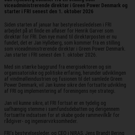
viceadministrerende direktør i Green Power Denmark og
starter i FRI senest den 1. oktober 2026
Siden starten af januar har bestyrelsesledelsen i FRI
arbejdet på at finde en afløser for Henrik Garver som
direktør for FRI. Den nye mand til direktørposten er nu
fundet, det er Jan Hylleberg, som kommer fra en stilling
som viceadministrerende direktør i Green Power Denmark.
Jan starter i FRI senest den 1. oktober 2026.
Med sin stærke baggrund fra energisektoren og sin
organisatoriske og politiske erfaring, herunder udviklingen
af vindmølleindustrien og fusionen til det samlede Green
Power Denmark, vil Jan kunne sikre den fortsatte udvikling
af FRI og implementering af foreningens nye strategi.
Jan vil kunne sikre, at FRI fortsat er en tydelig og
uafhængig stemme i samfundsdebatten og derigennem
fortsætte indsatsen for at skabe gode rammevilkår for
rådgiver- og ingeniørvirksomheder.
FRI's bestyrelsesleder, og CEO i NIRAS, Jens Brandt Bering