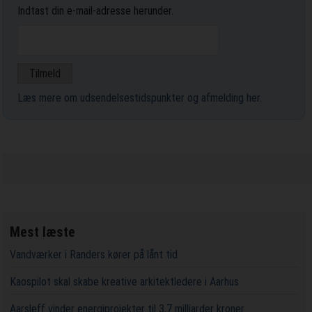
Indtast din e-mail-adresse herunder.
Læs mere om udsendelsestidspunkter og afmelding her
.
Mest læste
Vandværker i Randers kører på lånt tid
Kaospilot skal skabe kreative arkitektledere i Aarhus
Aarsleff vinder energiprojekter til 3,7 milliarder kroner