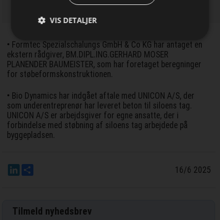
VIS DETALJER
• Formtec Spezialschalungs GmbH & Co KG har antaget en
ekstern rådgiver, BM.DIPL.ING.GERHARD MOSER
PLANENDER BAUMEISTER, som har foretaget beregninger
for støbeformskonstruktionen.
• Bio Dynamics har indgået aftale med UNICON A/S, der
som underentreprenør har leveret beton til siloens tag.
UNICON A/S er arbejdsgiver for egne ansatte, der i
forbindelse med støbning af siloens tag arbejdede på
byggepladsen.
LinkedIn
Del
16/6 2025
Tilmeld nyhedsbrev