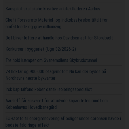
Kaospilot skal skabe kreative arkitektledere i Aarhus
Chef i Forsvarets Materiel- og Indkøbsstyrelse tiltalt for
omfattende og grov millionsvig
Det bliver lettere at handle hos Davidsen øst for Storebælt
Konkurser i byggeriet (Uge 32/2026-2)
Tre hold kæmper om Svanemøllens Skybrudstunnel
74 hektar og 900.000 etagemeter: Nu kan der bydes på
Nordhavns næste bykvarter
Irsk kapitalfond køber dansk isoleringsspecialist
Aarsleff får ansvaret for at udvide kapaciteten rundt om
Københavns Hovedbanegård
EU-støtte til energirenovering af boliger under coronaen havde i
bedste fald ringe effekt