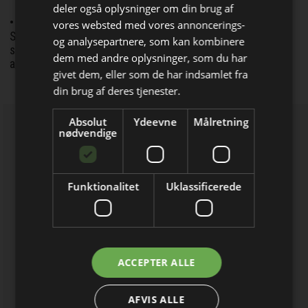
deler også oplysninger om din brug af
• Bio Dynamics har indgået aftale med Formtec
vores websted med vores annoncerings-
Spezialschalungs GmbH & Co KG om den indvendige
og analysepartnere, som kan kombinere
støbeform, der skulle anvendes i forbindelse med støbning
Bliv opdateret hver dag
dem med andre oplysninger, som du har
af taget på siloen.
givet dem, eller som de har indsamlet fra
Få de vigtigste nyheder om
din brug af deres tjenester.
byggebranchen
Absolut
Ydeevne
Målretning
direkte i din indbakke
nødvendige
Funktionalitet
Uklassificerede
Jeg modtager allerede
ACCEPTER ALLE
nyhedsbrevet
AFVIS ALLE