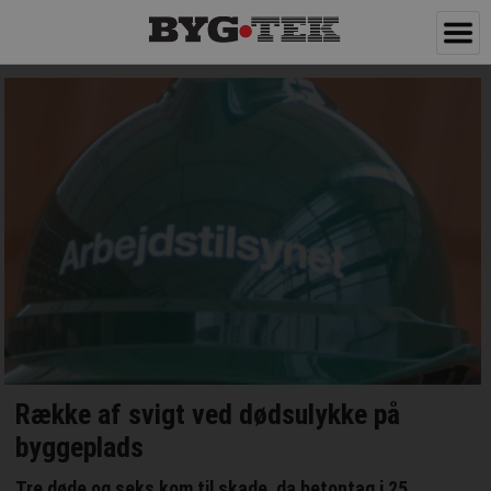
Række af svigt ved dødsulykke på
byggeplads
Tre døde og seks kom til skade, da betontag i 25