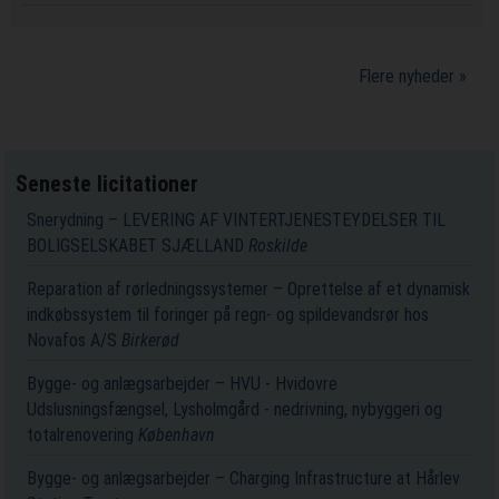
Flere nyheder »
Seneste licitationer
Snerydning – LEVERING AF VINTERTJENESTEYDELSER TIL
BOLIGSELSKABET SJÆLLAND
Roskilde
Reparation af rørledningssystemer – Oprettelse af et dynamisk
indkøbssystem til foringer på regn- og spildevandsrør hos
Novafos A/S
Birkerød
Bygge- og anlægsarbejder – HVU - Hvidovre
Udslusningsfængsel, Lysholmgård - nedrivning, nybyggeri og
totalrenovering
København
Bygge- og anlægsarbejder – Charging Infrastructure at Hårlev