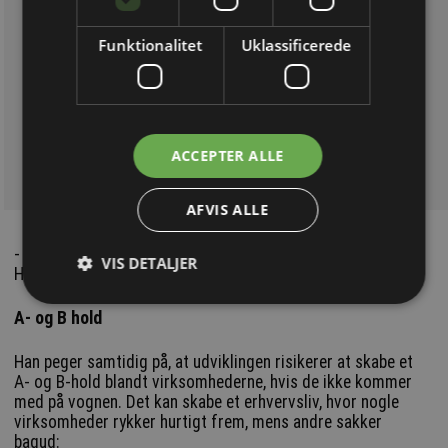
Funktionalitet
Uklassificerede
ACCEPTER ALLE
AFVIS ALLE
- Det viser et stort uforløst potentiale,” siger Mads Borch
VIS DETALJER
Hee, politisk chefkonsulent i SMVdanmark.
A- og B hold
Han peger samtidig på, at udviklingen risikerer at skabe et
A- og B-hold blandt virksomhederne, hvis de ikke kommer
med på vognen. Det kan skabe et erhvervsliv, hvor nogle
virksomheder rykker hurtigt frem, mens andre sakker
bagud: