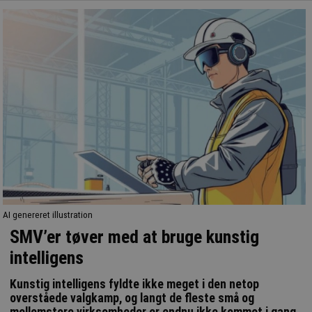
AI genereret illustration
SMV’er tøver med at bruge kunstig
intelligens
Kunstig intelligens fyldte ikke meget i den netop
overståede valgkamp, og langt de fleste små og
mellemstore virksomheder er endnu ikke kommet i gang