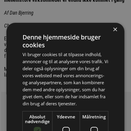
Af Dan Bjerring
Christiansborg
×
Denne hjemmeside bruger
En analyse fra SMVdanmark viser, at 74 procent, af
cookies
virksomhederne ikke har integreret kunstig intelligens i
deres forretning, selv om det er en afgørende teknologi for
Vi bruger cookies til at tilpasse indhold,
fremtidens konkurrenceevne.
annoncer og til at analysere vores trafik. Vi
deler også oplysninger om din brug af
Men i virkeligheden er, at det endnu ikke er blevet hverdag i
langt de fleste SMV’er:
vores websted med vores annoncerings-
og analysepartnere, som kan kombinere
dem med andre oplysninger, som du har
givet dem, eller som de har indsamlet fra
din brug af deres tjenester.
Absolut
Ydeevne
Målretning
nødvendige