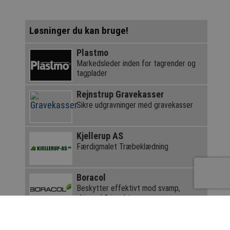
Løsninger du kan bruge!
Plastmo
Markedsleder inden for tagrender og
tagplader
Rejnstrup Gravekasser
Sikre udgravninger med gravekasser
Kjellerup AS
Færdigmalet Træbeklædning
Boracol
Beskytter effektivt mod svamp,
skimmel & insekter
Magasinet Gulv
Læs marts 2026 udgaven her