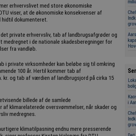
mill
mer erhvervslivet med store økonomiske
DTU viser, at de økonomiske konsekvenser af
Chef
Indk
 hidtil dokumenteret.
grov
 det private erhvervsliv, tab af landbrugsafgrøder og
Aars
kap
et medregnet i de nationale skadesberegninger for
Hov
ser fra vandløb.
ab i private virksomheder kan beløbe sig til omkring
Se
ommende 100 år. Hertil kommer tab af
 kr. og tab af værdien af landbrugsjord på cirka 15
Loka
boli
Kaos
retvisende billede af de samlede
i Aa
af klimarelaterede oversvømmelser, når skader og
Chef
rvsliv medregnes.
Indk
grov
hurtigere klimatilpasning endnu mere presserende
, siger professor Kirsten Halsnæs fra DTU.
Det 