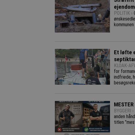
ejendo
POLITIK ›
ønskesedle
kommunen u
Et løfte 
septikta
KLOAK-AFV
for forman
indfriede, 
besøgsrek
MESTER e
BYGGERI ›
anden hånd
titlen ”mes