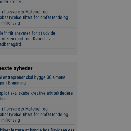
iarder kroner
 i Forsvarets Materiel- og
øbsstyrelse tiltalt for omfattende og
 millionsvig
leff får ansvaret for at udvide
aciteten rundt om Københavns
edbanegård
neste nyheder
l entreprenør skal bygge 30 almene
ger i Bramming
pilot skal skabe kreative arkitektledere
rhus
 i Forsvarets Materiel- og
øbsstyrelse tiltalt for omfattende og
 millionsvig
bliver lettere at handle hos Davidsen øst