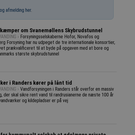
og afmelding her
.
d kæmper om Svanemøllens Skybrudstunnel
ANDING ›
Forsyningsselskaberne Hofor, Novafos og
rg Forsyning har nu udpeget de tre internationale konsortier,
vet prækvalificeret til at byde på opgaven med at bore og
nmarks største skybrudstunnel
er i Randers kører på lånt tid
ANDING ›
Vandforsyningen i Randers står overfor en massiv
, der skal sikre rent vand til randrusianerne de næste 100 år
vandværker og kildepladser er på vej
t for kommunalt selskab at ødelægge private