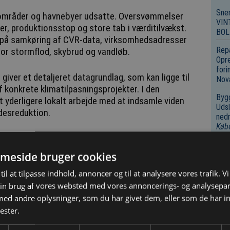
Sne
riområder og havnebyer udsatte. Oversvømmelser
VIN
er, produktionsstop og store tab i værditilvækst.
BOL
 på samkøring af CVR-data, virksomhedsadresser
Repa
or stormflod, skybrud og vandløb.
Opre
fori
giver et detaljeret datagrundlag, som kan ligge til
Nov
af konkrete klimatilpasningsprojekter. I den
Bygg
t yderligere lokalt arbejde med at indsamle viden
Udsl
desreduktion.
nedr
Køb
Bygg
Infr
meside bruger cookies
Rot
til at tilpasse indhold, annoncer og til at analysere vores trafik. V
udbu
in brug af vores websted med vores annoncerings- og analysepa
rådg
d andre oplysninger, som du har givet dem, eller som de har in
Arki
ester.
insp
Ramm