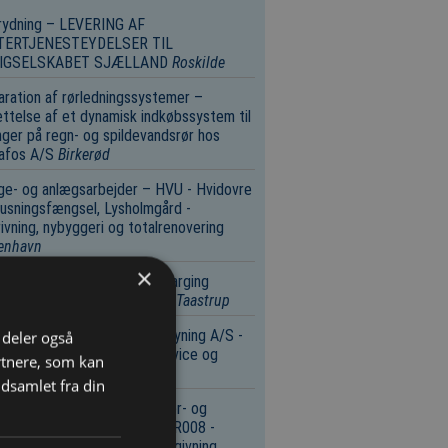
rydning – LEVERING AF
TERTJENESTEYDELSER TIL
IGSELSKABET SJÆLLAND
Roskilde
ration af rørledningssystemer –
ttelse af et dynamisk indkøbssystem til
nger på regn- og spildevandsrør hos
afos A/S
Birkerød
e- og anlægsarbejder – HVU - Hvidovre
usningsfængsel, Lysholmgård -
ivning, nybyggeri og totalrenovering
enhavn
×
e- og anlægsarbejder – Charging
astructure at Hårlev Station
Taastrup
tebekæmpelse – Vejen Forsyning A/S -
i deler også
d af rottebekæmpelse, service og
rtnere, som kan
ivning.
Vejen
dsamlet fra din
tekt-, konstruktions-, ingeniør- og
ektionsvirksomhed – DT-PV.R008 -
eaftale om naturfaglig rådgivning