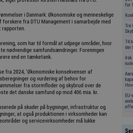
for 
rsvømmelser i Danmark: Økonomiske og menneskelige
Konk
af forskere fra DTU Management i samarbejde med
Tre
t rapporten.
Sky
74 h
rening, som har til formål at udpege områder, hvor
der
øtte nødvendige samfundsændringer. Foreningen
arere end en tænketank.
Irsk
isol
se fra 2024, ‘Økonomiske konsekvenser af
Aars
beregninger og vurdering af behov for
kap
rsvømmelser fra stormfloder og skybrud over de
Hov
ste det danske samfund op mod 406 mia. kr.
EU-s
unde
userede på skader på bygninger, infrastruktur og
eff
ninger, at også produktionen i virksomheder kan
avneområder og servicevirksomheder må lukke
Sen