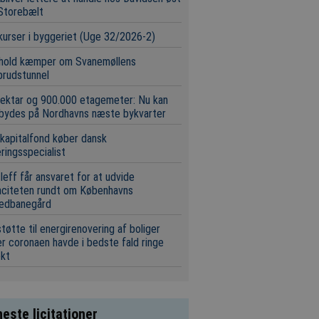
Storebælt
urser i byggeriet (Uge 32/2026-2)
 hold kæmper om Svanemøllens
brudstunnel
ektar og 900.000 etagemeter: Nu kan
 bydes på Nordhavns næste bykvarter
 kapitalfond køber dansk
eringsspecialist
leff får ansvaret for at udvide
aciteten rundt om Københavns
edbanegård
tøtte til energirenovering af boliger
r coronaen havde i bedste fald ringe
ekt
este licitationer