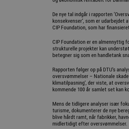
De nye tal indgår i rapporten ‘Ove
konsekvenser’, som er udarbejdet 
CIP Foundation, som har finansiere
CIP Foundation er en almennyttig fo
strukturelle projekter kan underst
betegner sig som en handletank sn
Rapporten følger op på DTU’s analy
oversvømmelser – Nationale skades
klimatilpasning’, der viste, at ove
kommende 100 år samlet set kan ko
Mens de tidligere analyser især fok
turisme, dokumenterer de nye bereg
blive hårdt ramt, når fabrikker, h
midlertidigt efter oversvømmelser.