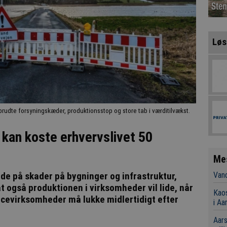
Løs
brudte forsyningskæder, produktionsstop og store tab i værditilvækst.
 kan koste erhvervslivet 50
Me
de på skader på bygninger og infrastruktur,
Vand
 også produktionen i virksomheder vil lide, når
Kaos
icevirksomheder må lukke midlertidigt efter
i Aa
Aars