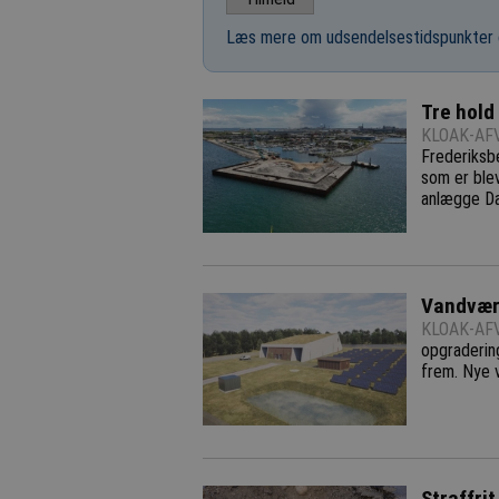
Læs mere om udsendelsestidspunkter 
Tre hol
KLOAK-AFV
Frederiksbe
som er ble
anlægge Da
Vandværk
KLOAK-AFV
opgradering
frem. Nye 
Straffri