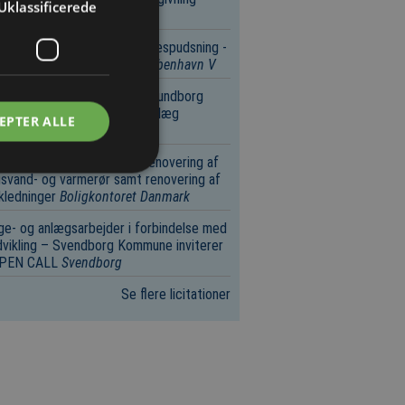
Uklassificerede
enhavn V
øring – Rengøring og vinduespudsning -
gselskabet Strandparken
København V
e- og anlægsarbejder – Kalundborg
yning, Udvidelse af Renseanlæg
EPTER ALLE
.ME.02)
Kalundborg
e- og anlægsarbejder – Renovering af
svand- og varmerør samt renovering af
kledninger
Boligkontoret Danmark
e- og anlægsarbejder i forbindelse med
vikling – Svendborg Kommune inviterer
 OPEN CALL
Svendborg
Se flere licitationer