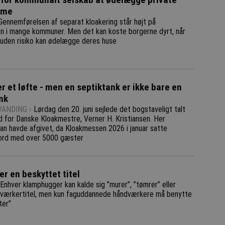
mme
Gennemførelsen af separat kloakering står højt på
n i mange kommuner. Men det kan koste borgerne dyrt, når
den risiko kan ødelægge deres huse
er et løfte - men en septiktank er ikke bare en
nk
ANDING ›
Lørdag den 20. juni sejlede det bogstaveligt talt
d for Danske Kloakmestre, Verner H. Kristiansen. Her
han havde afgivet, da Kloakmessen 2026 i januar satte
ord med over 5000 gæster
r en beskyttet titel
Enhver klamphugger kan kalde sig ”murer”, ”tømrer” eller
værkertitel, men kun faguddannede håndværkere må benytte
ter”