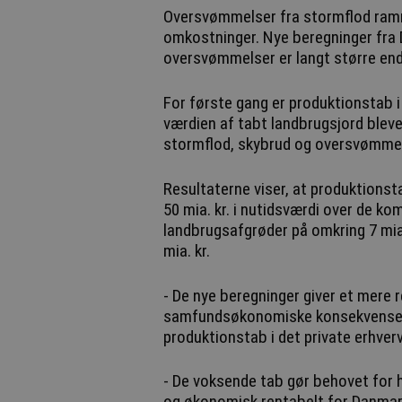
Oversvømmelser fra stormflod ram
omkostninger. Nye beregninger fra 
oversvømmelser er langt større end
For første gang er produktionstab i
værdien af tabt landbrugsjord blev
stormflod, skybrud og oversvømmel
Resultaterne viser, at produktionst
50 mia. kr. i nutidsværdi over de k
landbrugsafgrøder på omkring 7 mia.
mia. kr.
- De nye beregninger giver et mere 
samfundsøkonomiske konsekvenser 
produktionstab i det private erhve
- De voksende tab gør behovet for 
og økonomisk rentabelt for Danmark