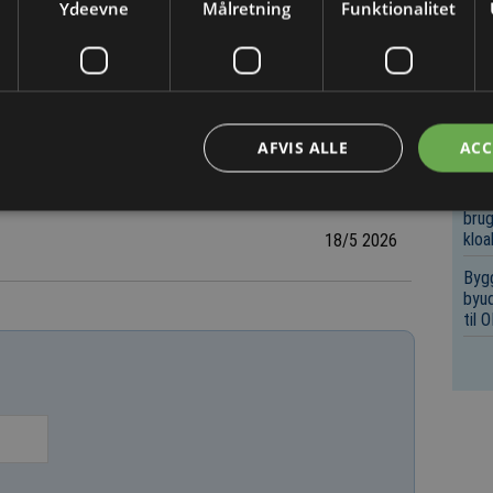
Ydeevne
Målretning
Funktionalitet
Køb
Reng
Boli
Bygg
Fors
AFVIS ALLE
ACC
(F1
Bygg
brug
kloa
18/5 2026
Bygg
byud
til