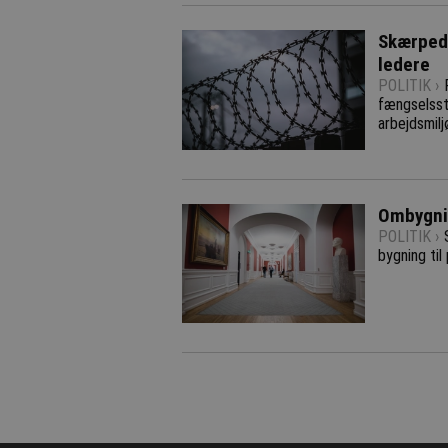
Skærpede
ledere
POLITIK ›
fængselsstr
arbejdsmilj
Ombygnin
POLITIK ›
bygning til