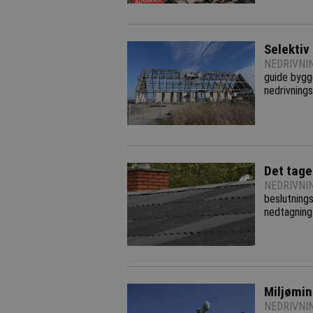
Selektiv
NEDRIVNI
guide bygg
nedrivnings
Det tage
NEDRIVNI
beslutnings
nedtagning
Miljømin
NEDRIVNI