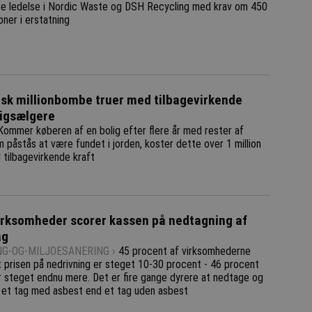
ere ledelse i Nordic Waste og DSH Recycling med krav om 450
roner i erstatning
k millionbombe truer med tilbagevirkende
ligsælgere
Kommer køberen af en bolig efter flere år med rester af
 påstås at være fundet i jorden, koster dette over 1 million
 tilbagevirkende kraft
rksomheder scorer kassen på nedtagning af
ag
NG-OG-MILJOESANERING ›
45 procent af virksomhederne
t prisen på nedrivning er steget 10-30 procent - 46 procent
er steget endnu mere. Det er fire gange dyrere at nedtage og
 et tag med asbest end et tag uden asbest