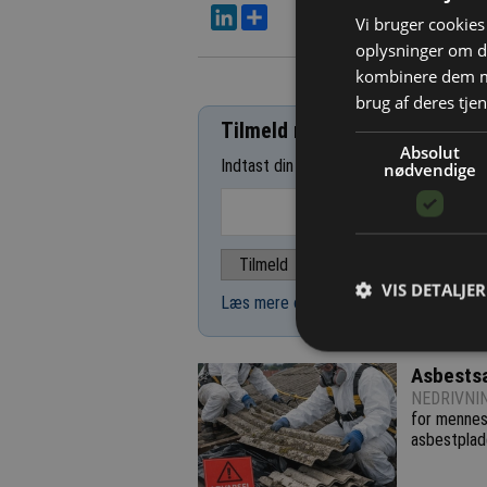
LinkedIn
Del
Vi bruger cookies 
oplysninger om d
kombinere dem me
brug af deres tjen
Tilmeld nyhedsbrev
Absolut
Indtast din e-mail-adresse herunder.
nødvendige
VIS DETALJER
Læs mere om udsendelsestidspunkter 
Asbestsa
NEDRIVNI
for mennesk
asbestplad