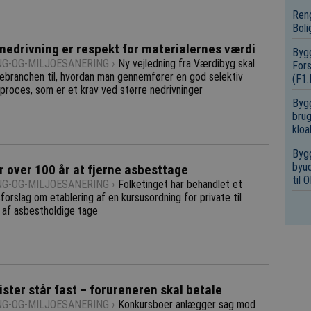
Reng
Boli
 nedrivning er respekt for materialernes værdi
Bygg
NG-OG-MILJOESANERING ›
Ny vejledning fra Værdibyg skal
Fors
ebranchen til, hvordan man gennemfører en god selektiv
(F1
proces, som er et krav ved større nedrivninger
Bygg
brug
kloa
Bygg
byud
r over 100 år at fjerne asbesttage
til
NG-OG-MILJOESANERING ›
Folketinget har behandlet et
forslag om etablering af en kursusordning for private til
 af asbestholdige tage
ister står fast – forureneren skal betale
NG-OG-MILJOESANERING ›
Konkursboer anlægger sag mod