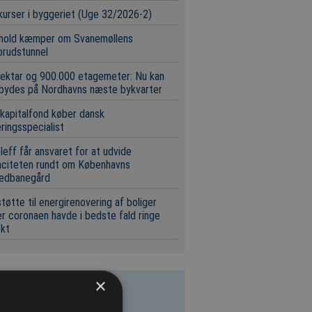
urser i byggeriet (Uge 32/2026-2)
 hold kæmper om Svanemøllens
brudstunnel
ektar og 900.000 etagemeter: Nu kan
 bydes på Nordhavns næste bykvarter
 kapitalfond køber dansk
eringsspecialist
leff får ansvaret for at udvide
aciteten rundt om Københavns
edbanegård
tøtte til energirenovering af boliger
r coronaen havde i bedste fald ringe
ekt
×
este licitationer
rydning – LEVERING AF