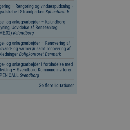
øring – Rengøring og vinduespudsning -
gselskabet Strandparken
København V
e- og anlægsarbejder – Kalundborg
yning, Udvidelse af Renseanlæg
.ME.02)
Kalundborg
e- og anlægsarbejder – Renovering af
svand- og varmerør samt renovering af
kledninger
Boligkontoret Danmark
e- og anlægsarbejder i forbindelse med
vikling – Svendborg Kommune inviterer
 OPEN CALL
Svendborg
Se flere licitationer