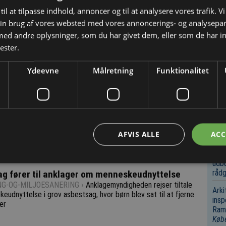
VIN
25/3 2026
til at tilpasse indhold, annoncer og til at analysere vores trafik. V
BOL
in brug af vores websted med vores annoncerings- og analysepa
Repa
d andre oplysninger, som du har givet dem, eller som de har in
Opre
ester.
fori
Nov
Ydeevne
Målretning
Funktionalitet
Bygg
Udsl
nedr
Køb
Bygg
AFVIS ALLE
ACC
Infr
og afmelding her
.
Rot
udbu
rådg
g fører til anklager om menneskeudnyttelse
NG-OG-MILJOESANERING ›
Anklagemyndigheden rejser tiltale
Arki
eudnyttelse i grov asbestsag, hvor børn blev sat til at fjerne
insp
er
Ramm
Køb