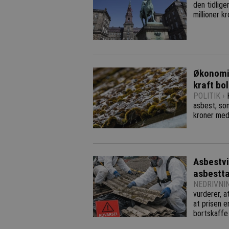
den tidlig
millioner k
Økonomis
kraft bo
POLITIK ›
asbest, som
kroner med
Asbestvi
asbestt
NEDRIVNI
vurderer, a
at prisen 
bortskaffe