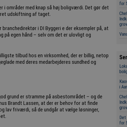
for 
r i områder med knap så høj boligværdi. Det gør det
Chef
ret udskiftning af taget.
Indk
grov
 branchedirektør i DI Byggeri e der eksempler på, at
Vand
ag på egen hånd – selv om det er ulovligt og
lligste tilbud hos en virksomhed, der er billig, netop
Se
 ligeglade med deres medarbejderes sundhed og
Loka
boli
Kaos
i Aa
 god grund er stramme på asbestområdet – og de
Chef
Indk
s Brandt Lassen, at der er behov for at finde
grov
og lav friværdi, så de undgår at vælge løsninger,
et.
Det 
for 