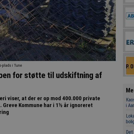
p-plads i Tune
pen for støtte til udskiftning af
Me
ri viser, at der er op mod 400.000 private
Kaos
. Greve Kommune har i 1½ år ignoreret
i Aa
ring
Loka
boli
Det 