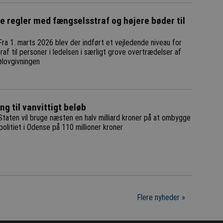
 regler med fængselsstraf og højere bøder til
Fra 1. marts 2026 blev der indført et vejledende niveau for
af til personer i ledelsen i særligt grove overtrædelser af
ølovgivningen
g til vanvittigt beløb
Staten vil bruge næsten en halv milliard kroner på at ombygge
 politiet i Odense på 110 millioner kroner
Flere nyheder »