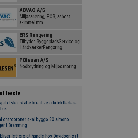
ABVAC A/S
Miljøsanering, PCB, asbest,
skimmel mm.
ERS Rengøring
Tilbyder ByggepladsService og
HåndværkerRengøring
P.Olesen A/S
Nedbrydning og Miljøsanering
st læste
pilot skal skabe kreative arkitektledere
rhus
l entreprenør skal bygge 30 almene
ger i Bramming
bliver lettere at handle hos Davidsen øst