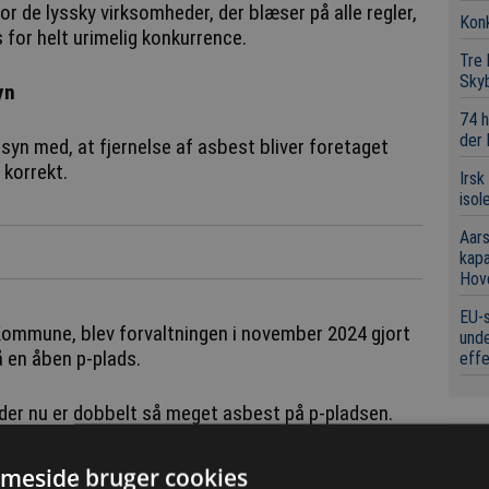
r de lyssky virksomheder, der blæser på alle regler,
Konk
for helt urimelig konkurrence.
Tre
Sky
yn
74 h
der
lsyn med, at fjernelse af asbest bliver foretaget
 korrekt.
Irsk
isol
Aars
kap
Hov
EU-s
 Kommune, blev forvaltningen i november 2024 gjort
unde
 en åben p-plads.
eff
t der nu er dobbelt så meget asbest på p-pladsen.
Sen
meside bruger cookies
Sne