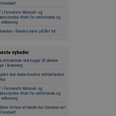
Storebælt
 i Forsvarets Materiel- og
øbsstyrelse tiltalt for omfattende og
 millionsvig
værker i Randers kører på lånt tid
neste nyheder
l entreprenør skal bygge 30 almene
ger i Bramming
pilot skal skabe kreative arkitektledere
rhus
 i Forsvarets Materiel- og
øbsstyrelse tiltalt for omfattende og
 millionsvig
bliver lettere at handle hos Davidsen øst
Storebælt