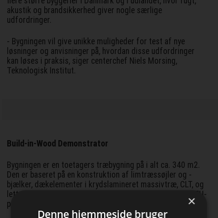
flere større byggerier i Danmark og i udlandet, hvor fugt,
akustik og brandsikkerhed giver nogle særlige
udfordringer.
- Bygningen vil give unikke muligheder for test af nye
løsninger og anvisninger på, hvordan disse udfordringer
kan løses i praksis, siger centerchef Niels Morsing,
Teknologisk Institut.
Build-in-Wood Demonstrator
Bygningen er en toetagers træbygning på i alt ca. 340 m2.
Den er baseret på en konstruktion af limtræssøjler og -
bjælker, dækelementer i krydslamineret massivtræ, CLT, og
lette facader af træ - et byggesystem, som er udviklet i EU-
×
projektet Build-in-Wood, ledet af Teknologisk Institut.
Denne hjemmeside bruger