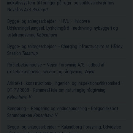
indkøbssystem til foringer på regn- og spildevandsrør hos
Novafos A/S
Birkerød
Bygge- og anlægsarbejder – HVU - Hvidovre
Udslusningsfængsel, Lysholmgård - nedrivning, nybyggeri og
totalrenovering
København
Bygge- og anlægsarbejder – Charging Infrastructure at Hårlev
Station
Taastrup
Rottebekæmpelse – Vejen Forsyning A/S - udbud af
rottebekæmpelse, service og rådgivning.
Vejen
Arkitekt-, konstruktions-, ingeniør- og inspektionsvirksomhed –
DT-PV.R008 - Rammeaftale om naturfaglig rådgivning
København V
Rengøring – Rengøring og vinduespudsning - Boligselskabet
Strandparken
København V
Bygge- og anlægsarbejder – Kalundborg Forsyning, Udvidelse