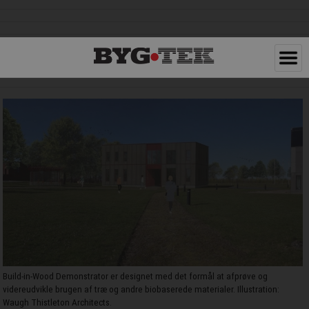
Build-in-Wood Demonstrator er designet med det formål at afprøve og
videreudvikle brugen af træ og andre biobaserede materialer. Illustration:
Waugh Thistleton Architects.