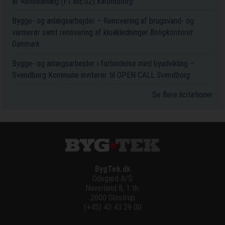
af Renseanlæg (F1.ME.02)
Kalundborg
Bygge- og anlægsarbejder – Renovering af brugsvand- og
varmerør samt renovering af kloakledninger
Boligkontoret
Danmark
Bygge- og anlægsarbejder i forbindelse med byudvikling –
Svendborg Kommune inviterer til OPEN CALL
Svendborg
Se flere licitationer
BygTek.dk
Odsgard A/S
Naverland 8, 1.th.
2600 Glostrup
(+45) 43 43 29 00