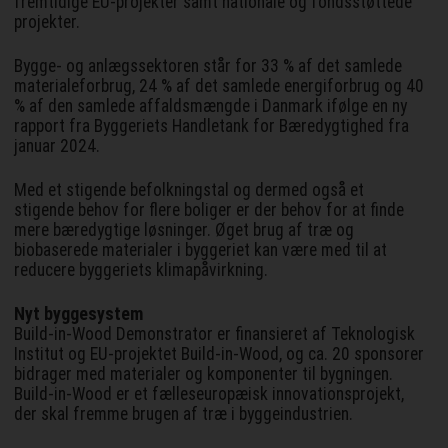
fremtidige EU-projekter samt nationale og fondsstøttede
projekter.
Bygge- og anlægssektoren står for 33 % af det samlede
materialeforbrug, 24 % af det samlede energiforbrug og 40
% af den samlede affaldsmængde i Danmark ifølge en ny
rapport fra Byggeriets Handletank for Bæredygtighed fra
januar 2024.
Med et stigende befolkningstal og dermed også et
stigende behov for flere boliger er der behov for at finde
mere bæredygtige løsninger. Øget brug af træ og
biobaserede materialer i byggeriet kan være med til at
reducere byggeriets klimapåvirkning.
Nyt byggesystem
Build-in-Wood Demonstrator er finansieret af Teknologisk
Institut og EU-projektet Build-in-Wood, og ca. 20 sponsorer
bidrager med materialer og komponenter til bygningen.
Build-in-Wood er et fælleseuropæisk innovationsprojekt,
der skal fremme brugen af træ i byggeindustrien.