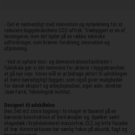
- Det er nødvendigt med innovation og nytænkning for at
reducere byggebranchens CO2-aftryk. Træbyggeri er en af
løsningerne, men det byder på en række tekniske
udfordringer, som kræver forskning, innovation og
afprøvning.
- Ved at opføre test- og demonstrationsfaciliteter i
fuldskala gør vi det nemmere for aktører i byggebranchen
at gå nye veje. Vores mål er at bidrage aktivt til udviklingen
af mere bæredygtigt byggeri, som også giver muligheder
for dansk eksport og arbejdspladser, siger adm. direktør
Juan Farré, Teknologisk Institut.
Designet til adskillelse
Den 340 m2 store bygning i to etager er baseret på en
bærende konstruktion af limtræsøjler og -bjælker samt
etagedæk i krydslamineret massivtræ, CLT, og lette facader
af træ. Konstruktionen har særlig fokus på akustik, fugt og