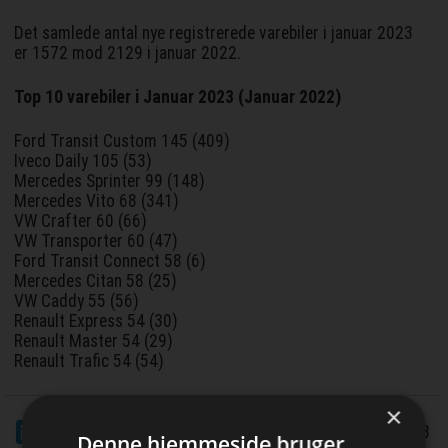
Det samlede antal nye registrerede varebiler i januar 2023
er 1572 mod 2129 i januar 2022.
Top 10 varebiler i Januar 2023 (Januar 2022)
Ford Transit Custom 145 (409)
Iveco Daily 105 (53)
Mercedes Sprinter 99 (148)
Mercedes Vito 68 (341)
VW Crafter 60 (66)
VW Transporter 60 (47)
Ford Transit Connect 58 (6)
Mercedes Citan 58 (25)
VW Caddy 55 (56)
Renault Express 54 (30)
Renault Master 54 (29)
Renault Trafic 54 (54)
×
LinkedIn
Del
14/3 2023
Denne hjemmeside bruger