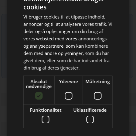
cookies
Vi bruger cookies til at tilpasse indhold,
Tilmeld nyhedsbrev
annoncer og til at analysere vores trafik. Vi
Indtast din e-mail-adresse herunder.
deler også oplysninger om din brug af
vores websted med vores annoncerings-
og analysepartnere, som kan kombinere
Bliv opdateret hver dag
dem med andre oplysninger, som du har
givet dem, eller som de har indsamlet fra
Få de vigtigste nyheder om
din brug af deres tjenester.
Læs mere om udsendelsestidspunkter og afmelding her
.
byggebranchen
Absolut
Ydeevne
Målretning
direkte i din indbakke
nødvendige
Funktionalitet
Uklassificerede