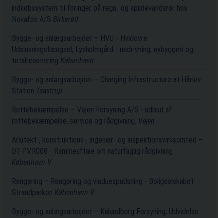
indkøbssystem til foringer på regn- og spildevandsrør hos
Novafos A/S
Birkerød
Bygge- og anlægsarbejder – HVU - Hvidovre
Udslusningsfængsel, Lysholmgård - nedrivning, nybyggeri og
totalrenovering
København
Bygge- og anlægsarbejder – Charging Infrastructure at Hårlev
Station
Taastrup
Rottebekæmpelse – Vejen Forsyning A/S - udbud af
rottebekæmpelse, service og rådgivning.
Vejen
Arkitekt-, konstruktions-, ingeniør- og inspektionsvirksomhed –
DT-PV.R008 - Rammeaftale om naturfaglig rådgivning
København V
Rengøring – Rengøring og vinduespudsning - Boligselskabet
Strandparken
København V
Bygge- og anlægsarbejder – Kalundborg Forsyning, Udvidelse