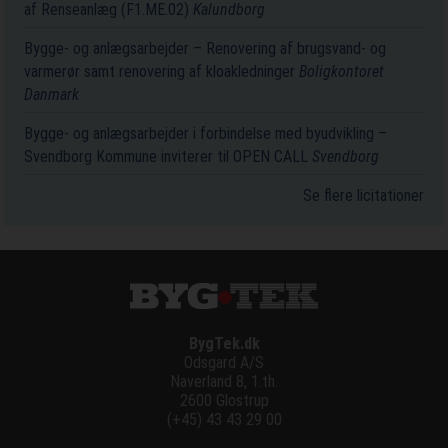
af Renseanlæg (F1.ME.02)
Kalundborg
Bygge- og anlægsarbejder – Renovering af brugsvand- og
varmerør samt renovering af kloakledninger
Boligkontoret
Danmark
Bygge- og anlægsarbejder i forbindelse med byudvikling –
Svendborg Kommune inviterer til OPEN CALL
Svendborg
Se flere licitationer
BygTek.dk
Odsgard A/S
Naverland 8, 1.th.
2600 Glostrup
(+45) 43 43 29 00