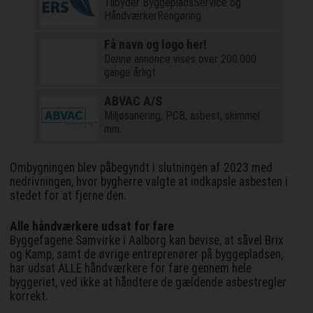
Tilbyder ByggepladsService og
HåndværkerRengøring
Få navn og logo her!
Denne annonce vises over 200.000
gange årligt
ABVAC A/S
Miljøsanering, PCB, asbest, skimmel
mm.
Ombygningen blev påbegyndt i slutningen af 2023 med
nedrivningen, hvor bygherre valgte at indkapsle asbesten i
stedet for at fjerne den.
Alle håndværkere udsat for fare
Byggefagene Samvirke i Aalborg kan bevise, at såvel Brix
og Kamp, samt de øvrige entreprenører på byggepladsen,
har udsat ALLE håndværkere for fare gennem hele
byggeriet, ved ikke at håndtere de gældende asbestregler
korrekt.