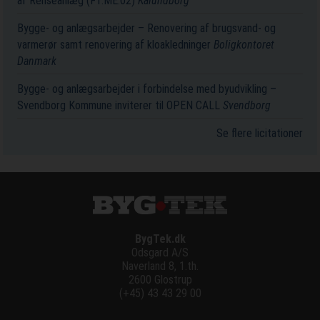
af Renseanlæg (F1.ME.02)
Kalundborg
Bygge- og anlægsarbejder – Renovering af brugsvand- og
varmerør samt renovering af kloakledninger
Boligkontoret
Danmark
Bygge- og anlægsarbejder i forbindelse med byudvikling –
Svendborg Kommune inviterer til OPEN CALL
Svendborg
Se flere licitationer
BygTek.dk
Odsgard A/S
Naverland 8, 1.th.
2600 Glostrup
(+45) 43 43 29 00