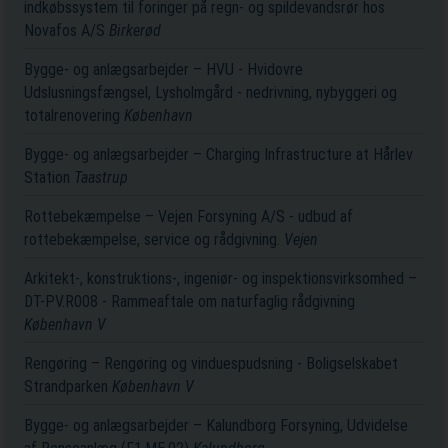
indkøbssystem til foringer på regn- og spildevandsrør hos
Novafos A/S
Birkerød
Bygge- og anlægsarbejder – HVU - Hvidovre
Udslusningsfængsel, Lysholmgård - nedrivning, nybyggeri og
totalrenovering
København
Bygge- og anlægsarbejder – Charging Infrastructure at Hårlev
Station
Taastrup
Rottebekæmpelse – Vejen Forsyning A/S - udbud af
rottebekæmpelse, service og rådgivning.
Vejen
Arkitekt-, konstruktions-, ingeniør- og inspektionsvirksomhed –
DT-PV.R008 - Rammeaftale om naturfaglig rådgivning
København V
Rengøring – Rengøring og vinduespudsning - Boligselskabet
Strandparken
København V
Bygge- og anlægsarbejder – Kalundborg Forsyning, Udvidelse