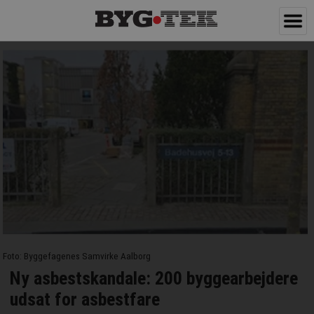
Foto: Byggefagenes Samvirke Aalborg
Ny asbestskandale: 200 byggearbejdere
udsat for asbestfare