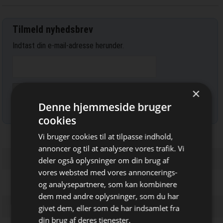
Tilmeld nyhedsbrev
Indtast din e-mail-adresse herunder.
×
Denne hjemmeside bruger
Læs mere om udsendelsestidspunkter og afmelding her
.
cookies
Vi bruger cookies til at tilpasse indhold,
annoncer og til at analysere vores trafik. Vi
deler også oplysninger om din brug af
vores websted med vores annoncerings-
og analysepartnere, som kan kombinere
dem med andre oplysninger, som du har
Bliv opdateret hver dag
givet dem, eller som de har indsamlet fra
Få de vigtigste nyheder om
din brug af deres tjenester.