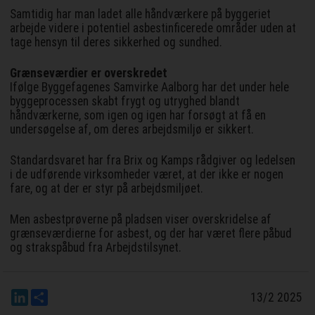
Samtidig har man ladet alle håndværkere på byggeriet
arbejde videre i potentiel asbestinficerede områder uden at
tage hensyn til deres sikkerhed og sundhed.
Grænseværdier er overskredet
Ifølge Byggefagenes Samvirke Aalborg har det under hele
byggeprocessen skabt frygt og utryghed blandt
håndværkerne, som igen og igen har forsøgt at få en
undersøgelse af, om deres arbejdsmiljø er sikkert.
Standardsvaret har fra Brix og Kamps rådgiver og ledelsen
i de udførende virksomheder været, at der ikke er nogen
fare, og at der er styr på arbejdsmiljøet.
Men asbestprøverne på pladsen viser overskridelse af
grænseværdierne for asbest, og der har været flere påbud
og strakspåbud fra Arbejdstilsynet.
LinkedIn
Del
13/2 2025