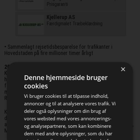
Prisgaranti
Kjellerup AS
Færdigmalet Træbeklædning
• Sammenlagt rejsetidsbesparelse for trafikanter i
Hovedstaden på fire millioner timer årligt
20 års kamp
×
Københavnertunnelgruppen blev dannet i 2005 og siden da
Denne hjemmeside bruger
har vi arbejdet for en østlig ringvej, der på én gang øger
cookies
fremkommeligheden, mindsker trængslen i byen og
muliggør byudvikling i blandt andet Østhavnen, på
Vi bruger cookies til at tilpasse indhold,
Refshaleøen og Lynetteholm.
annoncer og til at analysere vores trafik. Vi
deler også oplysninger om din brug af
Københavnertunnelgruppen er en bred interesseforening,
der rummer store organisationer på både lønmodtager- og
vores websted med vores annoncerings-
arbejdsgiversiden: Danske Byggefag, Dansk Erhverv, DTL, DI,
og analysepartnere, som kan kombinere
Metal, FH Hovedstaden, 3F Transportgruppen.
dem med andre oplysninger, som du har
Bliv opdateret hver dag