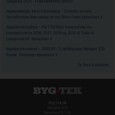
Rengøring 2026 - Prækvalifikation
Aarhus
Anlægsarbejde: kørestrømsanlæg – Catenary system -
Electrification New railway across West Funen
København V
Ingeniørvirksomhed – PA-TPD.R003 Rammeaftale om
konsulentstøtte 2026, 2027, 2028 og 2029 til ’Pulje til
cykelprojekter’
København V
Ingeniørvirksomhed – 2090.R01 Totalrådgivning Nødspor E20
Korsør ­ Vemmelev
København V
Se flere licitationer
BygTek.dk
Odsgard A/S
Naverland 8, 1.th.