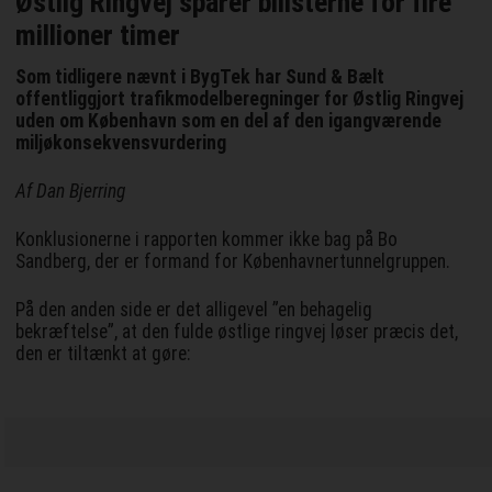
Østlig Ringvej sparer bilisterne for fire
millioner timer
Som tidligere nævnt i BygTek har Sund & Bælt
offentliggjort trafikmodelberegninger for Østlig Ringvej
uden om København som en del af den igangværende
miljøkonsekvensvurdering
Af Dan Bjerring
Konklusionerne i rapporten kommer ikke bag på Bo
Sandberg, der er formand for Københavnertunnelgruppen.
På den anden side er det alligevel ”en behagelig
bekræftelse”, at den fulde østlige ringvej løser præcis det,
den er tiltænkt at gøre: