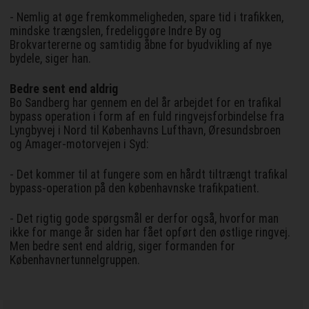
- Nemlig at øge fremkommeligheden, spare tid i trafikken,
mindske trængslen, fredeliggøre Indre By og
Brokvartererne og samtidig åbne for byudvikling af nye
bydele, siger han.
Bedre sent end aldrig
Bo Sandberg har gennem en del år arbejdet for en trafikal
bypass operation i form af en fuld ringvejsforbindelse fra
Lyngbyvej i Nord til Københavns Lufthavn, Øresundsbroen
og Amager-motorvejen i Syd:
- Det kommer til at fungere som en hårdt tiltrængt trafikal
bypass-operation på den københavnske trafikpatient.
- Det rigtig gode spørgsmål er derfor også, hvorfor man
ikke for mange år siden har fået opført den østlige ringvej.
Men bedre sent end aldrig, siger formanden for
Københavnertunnelgruppen.