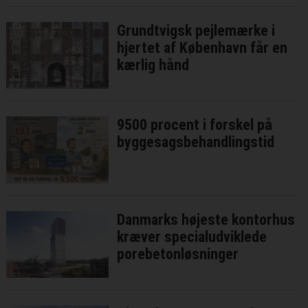
Grundtvigsk pejlemærke i
hjertet af København får en
kærlig hånd
9500 procent i forskel på
byggesagsbehandlingstid
Danmarks højeste kontorhus
kræver specialudviklede
porebetonløsninger