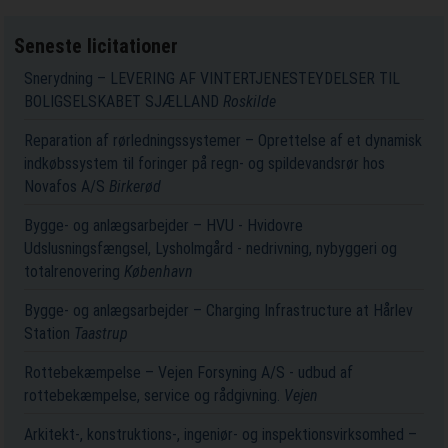
Seneste licitationer
Snerydning – LEVERING AF VINTERTJENESTEYDELSER TIL
BOLIGSELSKABET SJÆLLAND
Roskilde
Reparation af rørledningssystemer – Oprettelse af et dynamisk
indkøbssystem til foringer på regn- og spildevandsrør hos
Novafos A/S
Birkerød
Bygge- og anlægsarbejder – HVU - Hvidovre
Udslusningsfængsel, Lysholmgård - nedrivning, nybyggeri og
totalrenovering
København
Bygge- og anlægsarbejder – Charging Infrastructure at Hårlev
Station
Taastrup
Rottebekæmpelse – Vejen Forsyning A/S - udbud af
rottebekæmpelse, service og rådgivning.
Vejen
Arkitekt-, konstruktions-, ingeniør- og inspektionsvirksomhed –