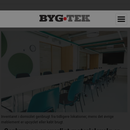
Inventaret i domicilet genbrugt fra tidligere lokationer, mens det øvrige
møblement er upcyclet eller købt brugt.