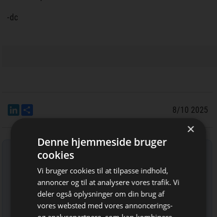
-dc
LinkedIn
Del
8/10 2025
×
Denne hjemmeside bruger
Tilmeld nyhedsbrev
cookies
Indtast din e-mail-adresse herunder.
Vi bruger cookies til at tilpasse indhold,
annoncer og til at analysere vores trafik. Vi
deler også oplysninger om din brug af
vores websted med vores annoncerings-