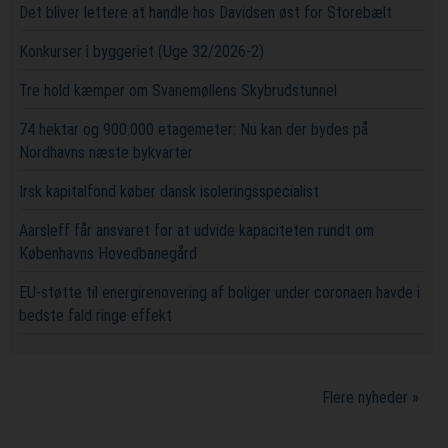
Det bliver lettere at handle hos Davidsen øst for Storebælt
Konkurser i byggeriet (Uge 32/2026-2)
Tre hold kæmper om Svanemøllens Skybrudstunnel
74 hektar og 900.000 etagemeter: Nu kan der bydes på
Nordhavns næste bykvarter
Irsk kapitalfond køber dansk isoleringsspecialist
Aarsleff får ansvaret for at udvide kapaciteten rundt om
Københavns Hovedbanegård
EU-støtte til energirenovering af boliger under coronaen havde i
bedste fald ringe effekt
Flere nyheder »