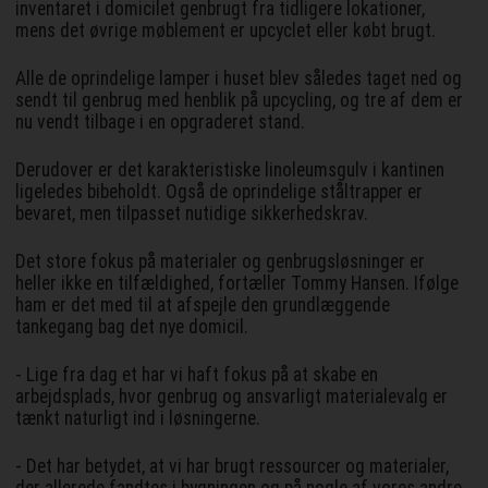
inventaret i domicilet genbrugt fra tidligere lokationer,
mens det øvrige møblement er upcyclet eller købt brugt.
Alle de oprindelige lamper i huset blev således taget ned og
sendt til genbrug med henblik på upcycling, og tre af dem er
nu vendt tilbage i en opgraderet stand.
Derudover er det karakteristiske linoleumsgulv i kantinen
ligeledes bibeholdt. Også de oprindelige ståltrapper er
bevaret, men tilpasset nutidige sikkerhedskrav.
Det store fokus på materialer og genbrugsløsninger er
heller ikke en tilfældighed, fortæller Tommy Hansen. Ifølge
ham er det med til at afspejle den grundlæggende
tankegang bag det nye domicil.
- Lige fra dag et har vi haft fokus på at skabe en
arbejdsplads, hvor genbrug og ansvarligt materialevalg er
tænkt naturligt ind i løsningerne.
- Det har betydet, at vi har brugt ressourcer og materialer,
der allerede fandtes i bygningen og på nogle af vores andre