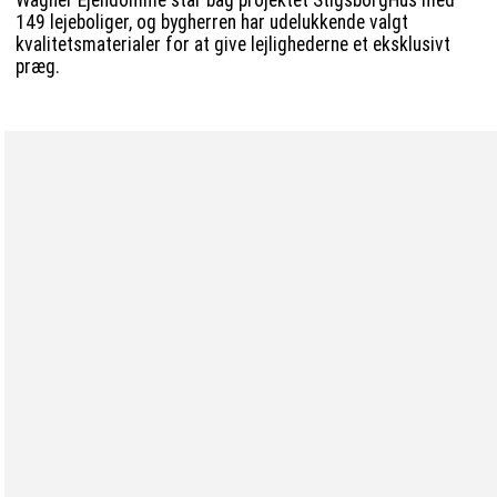
Wagner Ejendomme står bag projektet StigsborgHus med
149 lejeboliger, og bygherren har udelukkende valgt
kvalitetsmaterialer for at give lejlighederne et eksklusivt
præg.