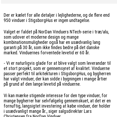
Der er kælet for alle detaljer i lejlighederne, og de flere end
950 vinduer i StigsborgHus er ingen undtagelse.
Valget er faldet på NorDan Vinduers NTech-serie i træ/alu,
som udover et moderne design og mange
kombinationsmuligheder også har en usædvanlig lang
garanti på 30 år, som ikke findes bedre på det danske
marked. Vinduernes forventede levetid er 60 år.
- Vi er naturligvis glade for at blive valgt som leverandør til
et stort projekt, som er gennemsyret af kvalitet. Vinduerne
passer perfekt til arkitekturen i StigsborgHus, og bygherren
har valgt vinduer, der kan sidde i bygningen i mange årtier
på grund af den lange levetid på vinduerne.
Vi kan mærke stigende interesse for den type vinduer, for
mange bygherrer har selvfølgelig gennemskuet, at det er en
fornuftig, langsigtet investering at købe vinduer, der holder
i usædvanligt mange år., siger salgsdirektør Lars
Christensen fra NorDan Vinduer.