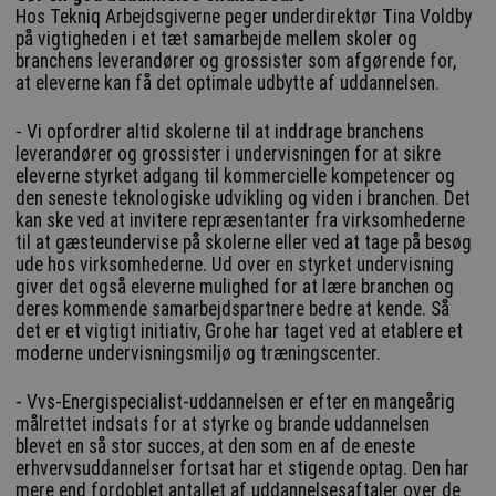
Hos Tekniq Arbejdsgiverne peger underdirektør Tina Voldby
på vigtigheden i et tæt samarbejde mellem skoler og
branchens leverandører og grossister som afgørende for,
at eleverne kan få det optimale udbytte af uddannelsen.
- Vi opfordrer altid skolerne til at inddrage branchens
leverandører og grossister i undervisningen for at sikre
eleverne styrket adgang til kommercielle kompetencer og
den seneste teknologiske udvikling og viden i branchen. Det
kan ske ved at invitere repræsentanter fra virksomhederne
til at gæsteundervise på skolerne eller ved at tage på besøg
ude hos virksomhederne. Ud over en styrket undervisning
giver det også eleverne mulighed for at lære branchen og
deres kommende samarbejdspartnere bedre at kende. Så
det er et vigtigt initiativ, Grohe har taget ved at etablere et
moderne undervisningsmiljø og træningscenter.
- Vvs-Energispecialist-uddannelsen er efter en mangeårig
målrettet indsats for at styrke og brande uddannelsen
blevet en så stor succes, at den som en af de eneste
erhvervsuddannelser fortsat har et stigende optag. Den har
mere end fordoblet antallet af uddannelsesaftaler over de