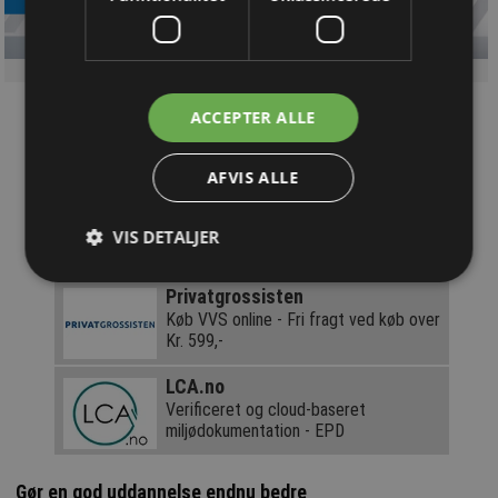
ACCEPTER ALLE
Løsninger du kan bruge!
AFVIS ALLE
Få navn og logo her!
Denne annonce vises over 200.000
VIS DETALJER
gange årligt
Privatgrossisten
Køb VVS online - Fri fragt ved køb over
Kr. 599,-
LCA.no
Verificeret og cloud-baseret
miljødokumentation - EPD
Gør en god uddannelse endnu bedre