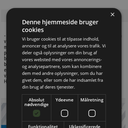
×
Denne hjemmeside bruger
cookies
- Centret kan tilbyde vores elever en række muligheder, som
Vi bruger cookies til at tilpasse indhold,
vi ikke selv kan på skolen. Det drejer sig bl.a. om
annoncer og til at analysere vores trafik. Vi
muligheden for at se og arbejde med nye og avancerede
deler også oplysninger om din brug af
produkter, hvilket er vigtigt, da udviklingen med
bæredygtige og innovative teknologier går meget stærkt i
vores websted med vores annoncerings-
branchen for øjeblikket. Samtidig er det en stor fordel, at
og analysepartnere, som kan kombinere
eleverne her har mulighed for at blive undervist i komplette
dem med andre oplysninger, som du har
vandinstallationer – også bag installationerne, siger Ture
givet dem, eller som de har indsamlet fra
Hagstrøm, der er underviser på vvs-afdelingen.
din brug af deres tjenester.
Absolut
Ydeevne
Målretning
nødvendige
Funktionalitet
Uklassificerede