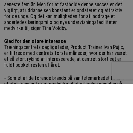
seneste fem år. Men for at fastholde denne succes er det
vigtigt, at uddannelsen konstant er opdateret og attraktiv
for de unge. Og det kan muligheden for at inddrage et
anderledes læringsmilø og nye undervisningsfaciliteter
medvirke til, siger Tina Voldby.
Glad for den store interesse
Træningscentrets daglige leder, Product Trainer Ivan Pujic,
er tilfreds med centrets første måneder, hvor der har været
et så stort rykind af interesserede, at centret stort set er
fuldt booket resten af året.
- Som et af de førende brands på sanitetsmarkedet føler vi
et stort ansvar for at medvirke til at afhjælpe manglen på
kvalificerede unge i branchen. Så vi er meget glade for den
store interesse fra både studerende og lærere for at se,
hvad vvs-faget kan tilbyde de unge både under uddannelsen
og i et efterfølgende job med mulighed for at få stor
indflydelse på den grønne omstilling, siger han.