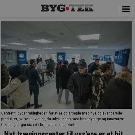
Centret tilbyder muligheden for at se og arbejde med nye og avancerede
produkter, hvilket er vigtigt, da udviklingen med bæredygtige og innovative
teknologier går stærkt i branchen i øjeblikket.
Nyt træningscenter til vvs'ere er et hit