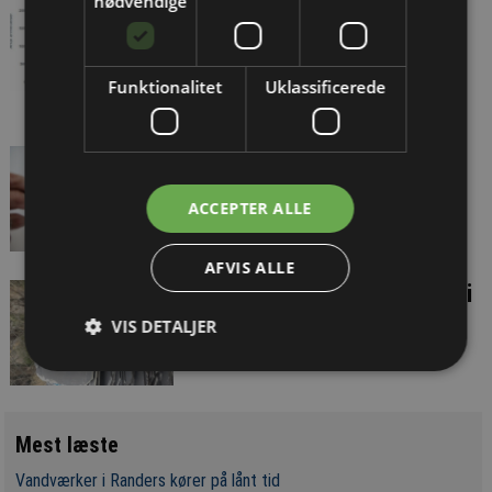
nødvendige
Danmark
Funktionalitet
Uklassificerede
Millionbod for uberettiget
fyring af tillidsmand
ACCEPTER ALLE
AFVIS ALLE
Planlæg asbestuddannelser i
god tid
VIS DETALJER
Mest læste
Vandværker i Randers kører på lånt tid