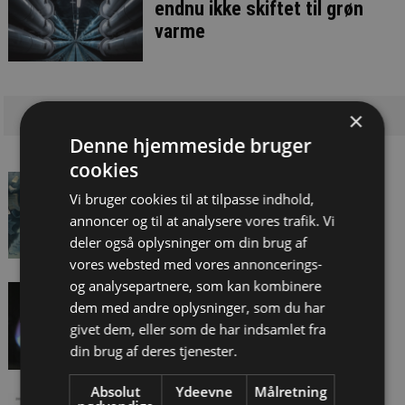
endnu ikke skiftet til grøn
varme
×
Denne hjemmeside bruger
cookies
Arbejdsgivere mangler
Vi bruger cookies til at tilpasse indhold,
respekt for skattefrie
annoncer og til at analysere vores trafik. Vi
godtgørelser
deler også oplysninger om din brug af
vores websted med vores annoncerings-
og analysepartnere, som kan kombinere
Regeringens grønne
dem med andre oplysninger, som du har
gasambition indfries ikke
givet dem, eller som de har indsamlet fra
din brug af deres tjenester.
Absolut
Ydeevne
Målretning
Intet akut rotteproblem i